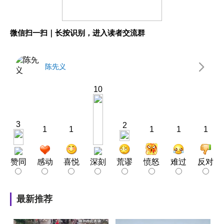
微信扫一扫｜长按识别，进入读者交流群
陈先义
10
3
2
1
1
1
1
1
赞同
感动
喜悦
深刻
荒谬
愤怒
难过
反对
最新推荐