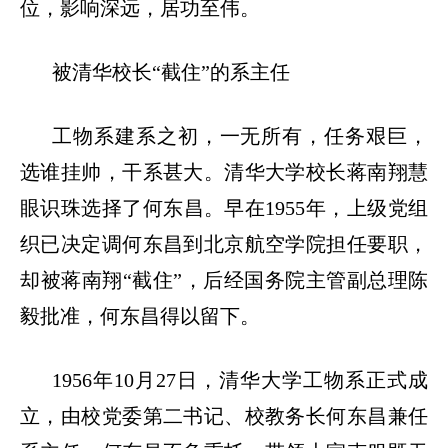
位，影响深远，居功至伟。
被清华校长
“
截住
”
的系主任
工物系建系之初，一无所有，任务艰巨，
选谁挂帅，干系甚大。清华大学校长蒋南翔慧
眼识珠选择了何东昌。早在
1955
年，上级党组
织已决定调何东昌到北京航空学院担任要职，
却被蒋南翔
“
截住
”
，后经国务院主管副总理陈
毅批准，何东昌得以留下。
1956
年
10
月
27
日，清华大学工物系正式成
立，由校党委第二书记、校教务长何东昌兼任