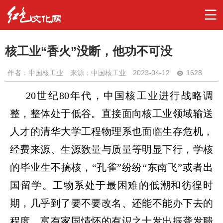
核工业“香火”没断，他功不可没
作者：
中国核工业
来源：中国核工业
2023-04-12
1628
20
世纪
80
年代，中国核工业进行战略调
整，整体处于低谷。直接面向核工业领域输送
人才的清华大学工程物理系也面临生存危机，
经费来源、生源数量与质量等明显下行，学核
的毕业生不搞核，
“
孔雀
”
纷纷
“
东南飞
”
或者出
国留学。工物系处于最困难的低潮和彷徨时
期，几乎到了要不要改名、还能不能办下去的
程度。富有家国情怀的有识之士发出振聋发聩