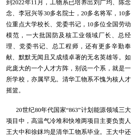
到
2022
年
11
月，工物系已培养出刘广均、陈念
念、李冠兴等
30
多名院士，
20
多名将军，
10
多
位重点大学校长、党委书记，
10
多位全国劳动
模范，一大批国防及核工业领域厂长、总经
理、党委书记、总工程师，还有更多辛勤奉
献、默默无闻且又成绩卓著的无名英雄等。如
此庞大的一个人才方阵，别说一个系，就是一
所学校，亦属罕见。清华工物系不愧为核人才
摇篮。
20
世纪
80
年代国家
“863”
计划能源领域三大
项目中，高温气冷堆和快堆两项目主要负责人
王大中和徐銤均是清华工物系毕业。王大中还