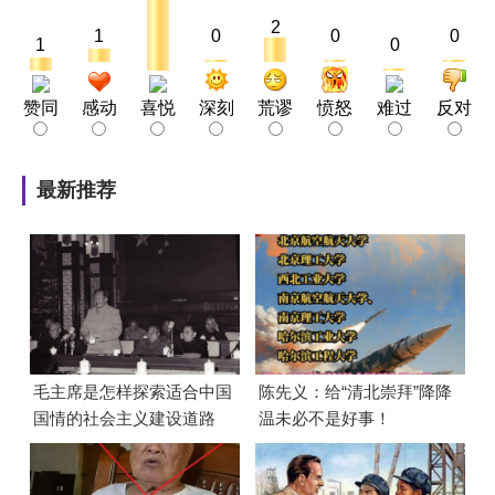
2
1
0
0
0
1
0
赞同
感动
喜悦
深刻
荒谬
愤怒
难过
反对
最新推荐
毛主席是怎样探索适合中国
陈先义：给“清北崇拜”降降
国情的社会主义建设道路
温未必不是好事！
的？