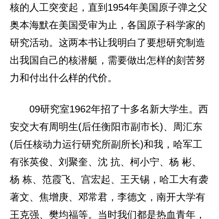
核的人工突变起，直到1954年美国原子弹之父
奥本海默在美国受审为止，各国原子科学家的
研究活动。这两本书让我明白了要想研究制造
出我国自己的核潜艇，需要做出怎样的刻苦努
力和付出什么样的代价。
09研究室1962年招了十多名新大学生。西
安交大有周明生(后任衡阳市副市长)、周汇东
(后任核动力运行研究所副所长)和我，哈军工
有张英俊、刘聚奎、沈 抗、柯小宁、杨 彬、
杨 栋、范霞飞、宫宏起、王天锡，哈工大有袭
著文、焦增庚、邓常君，李德文，南开大学有
王克强、樊均福等。当时我们都是热血青年，