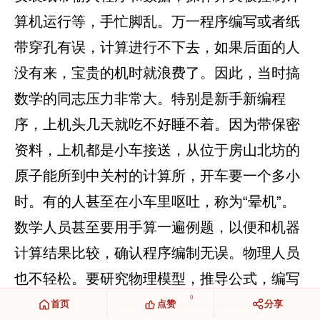
算机运行等，手忙脚乱。万一程序编写或者纸
带穿孔有误，计算进行不下去，如果后面的人
没有来，宝贵的机时就浪费了。因此，当时搞
数学的同志压力非常大。特别是新手新编程
序，上机头几天就吃不好睡不着。因为带保密
资料，上机都是小车接送，从位于房山北坊的
原子能所到中关村的计算所，开车要一个多小
时。有的人甚至在小车里呕吐，称为“晕机”。
数学人员甚至要用手算一遍例题，以便和机器
计算结果比较，确认程序编制无误。物理人员
也不轻松。要研究物理模型，推导公式，编写
0
计算任务书，提供输入数据和校算例题。程序
首页
点赞
分享