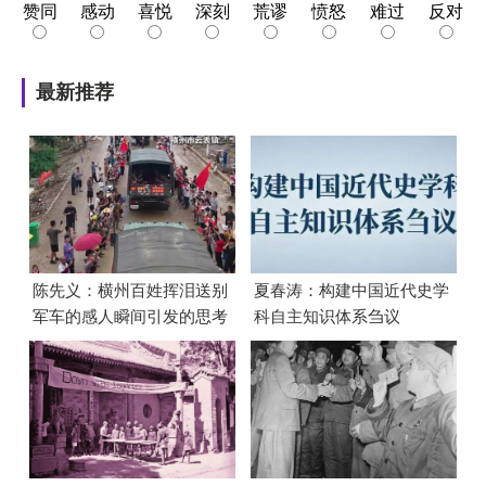
赞同
感动
喜悦
深刻
荒谬
愤怒
难过
反对
最新推荐
陈先义：横州百姓挥泪送别
夏春涛：构建中国近代史学
军车的感人瞬间引发的思考
科自主知识体系刍议