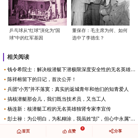
乒乓球从“红球”演化为“国
董保存：毛主席为何、如何
球”中的红军基因
选中了李德生？
相关阅读
钱令希院士：解决核潜艇下潜极限深度安全性的无名英雄科学家
陈祥榕留下的日记，首次公开！
兵团“小芳”并不落寞：真实的返城青年和他们的知青爱人
搞核潜艇那会儿，我们既当技术员，又当工人
杨连新：核潜艇工程的无名英雄独肾专家李宜传
彭士禄：为公明白，为私糊涂，我虽姓“彭”，但心中永属“百姓”！
2
首页
点赞
分享