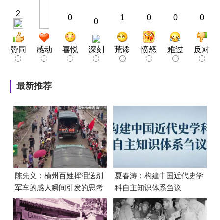
2
0
1
0
0
0
0
赞同
感动
喜悦
深刻
荒谬
愤怒
难过
反对
最新推荐
陈先义：横州百姓挥泪送别
夏春涛：构建中国近代史学
军车的感人瞬间引发的思考
科自主知识体系刍议