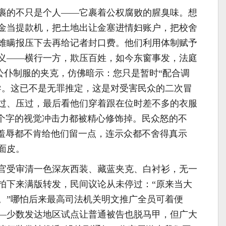
裹的不只是个人——它裹着公权腐败的腥臭味。想
金当提款机，把土地出让金塞进情妇账户，把校舍
难瞒报压下去再给记者封口费。他们利用体制赋予
义——横行一方，欺压百姓，如今东窗事发，法庭
似公仆制服的夹克，仿佛暗示：您只是暂时“配合调
导。这已不是无罪推定，这是对受害民众的二次冒
过、压过，最后看他们穿着跟在位时差不多的衣服
四个字的视觉冲击力都被精心修饰掉。民众怒的不
度羞辱都不肯给他们留一点，连示众都不舍得真示
面皮。
官受审清一色深灰西装、藏蓝夹克、白衬衫，无一
拍下来满版转发，民间议论从未停过：“原来当大
。”哪怕后来最高司法机关明文推广全员可着便
—少数发达地区试点让普通被告也脱马甲，但广大