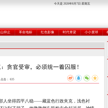
今天是 2026年8月7日 星期五
高山仰止
革命地标
红色影像
时代脊梁
小小寰球
克：贪官受审，必须统一着囚服！
3 点击：
635
那人坐得四平八稳——藏蓝色行政夹克，浅色衬