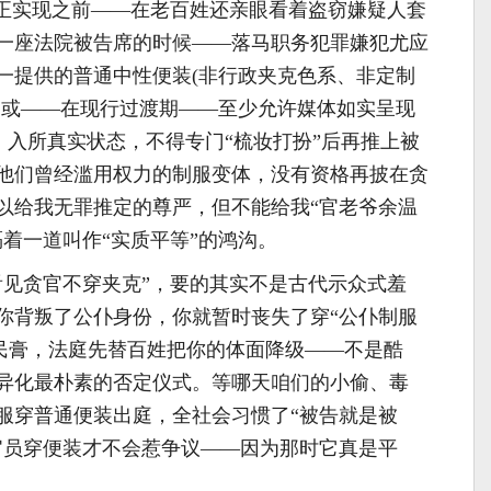
真正实现之前——在老百姓还亲眼看着盗窃嫌疑人套
一座法院被告席的时候——落马职务犯罪嫌犯尤应
一提供的普通中性便装(非行政夹克色系、非定制
，或——在现行过渡期——至少允许媒体如实呈现
、入所真实状态，不得专门“梳妆打扮”后再推上被
他们曾经滥用权力的制服变体，没有资格再披在贪
以给我无罪推定的尊严，但不能给我“官老爷余温
着一道叫作“实质平等”的鸿沟。
看见贪官不穿夹克”，要的其实不是古代示众式羞
你背叛了公仆身份，你就暂时丧失了穿“公仆制服
脂民膏，法庭先替百姓把你的体面降级——不是酷
异化最朴素的否定仪式。等哪天咱们的小偷、毒
服穿普通便装出庭，全社会习惯了“被告就是被
官员穿便装才不会惹争议——因为那时它真是平