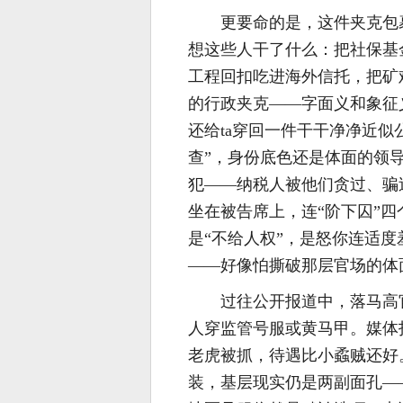
更要命的是，这件夹克包
想这些人干了什么：把社保基
工程回扣吃进海外信托，把矿
的行政夹克——字面义和象征
还给ta穿回一件干干净净近
查”，身份底色还是体面的领
犯——纳税人被他们贪过、骗
坐在被告席上，连“阶下囚”
是“不给人权”，是怒你连适
——好像怕撕破那层官场的体
过往公开报道中，落马高
人穿监管号服或黄马甲。媒体
老虎被抓，待遇比小蟊贼还好
装，基层现实仍是两副面孔—