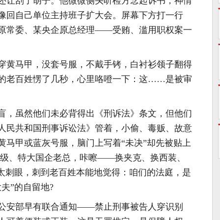
还让刮了胡子。他微微侧头听检方念起诉书，神情
像回自己单位主持班子扩大会。屏幕下方打一行
原常委、某央企原总经理——受贿、滥用职权案一
穿黄马甲，没套号服，不戴手铐，白衬衫领子翻得
的老百姓愣了几秒，心里咯噔一下：这……是被审
盲，虽然他们未必背得出《刑诉法》条文，但他们
人民共和国刑事诉讼法》管着，小偷、毒贩、故意
黄马甲或蓝灰号服，脑门上写着“未决”却先被贴上
部级、特大国企老总，咔嚓——换夹克、换西装、
差太刺眼，刺到老百姓本能地觉得：咱们的法庭，是
夫”的自留地?
公安部早有联合通知——禁止刑事被告人穿识别