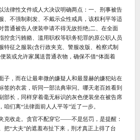
以法律性文件或人大决议明确两点：一、刑事被告
服、不强制剃发、不戴示众性戒具，该权利平等适
对普通被告人便装申请不得无故拒绝;二、在全面
指控贪污贿赂、滥用职权等职务犯罪的原公职人员
服特征之服装(含行政夹克、警服改版、检察式制
性便装或允许家属送普通衣物，确保不借“体面着
面子，而在让最卑微的嫌疑人和最显赫的嫌犯站在
标签的衣裳，听同一部法典审问。哪天老百姓看到
副部长，同样穿着毫无标识的灰色便装坐在被告席
，咱们离“法律面前人人平等”近了一步。
夹克收走。贪官不配穿它——不是惩罚，是提醒：
。把“大夫”的遮羞布扯下来，刑才真正上得了台