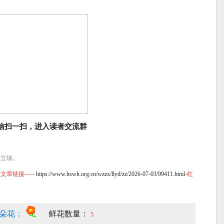
信扫一扫，进入读者交流群
站立场。
链接-----
https://www.hswh.org.cn/wzzx/llyd/zz/2026-07-03/99411.html
-红
朵花：
鲜花数量：
5