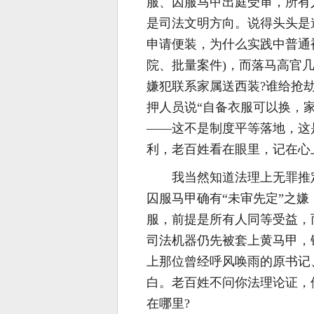
服、囚服马甲出庭受审，所有
是司法文明方向。说得头头是
申请便装，为什么实践中普通
院、批量案件)，而落马高官
嫌犯联系家属送西装?谁给抢劫
押人员说“自备衣服可以换，
——这不是制度平等落地，这
利，老百姓看在眼里，记在心
我当然知道法理上无罪推
囚服马甲确有“未审先定”之
服，前提是所有人同等受益，
司法机器仍先被套上黄马甲，
上那位曾经呼风唤雨的原书记
白。老百姓不问你法理论证，
在哪里?