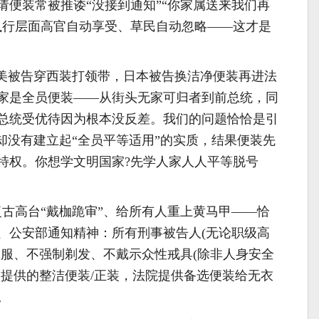
请便装常被推诿“没接到通知”“你家属送来我们再
执行层面高官自动享受、草民自动忽略——这才是
欧美被告穿西装打领带，日本被告换洁净便装再进法
家是全员便装——从街头无家可归者到前总统，同
总统受优待因为根本没反差。我们的问题恰恰是引
却没有建立起“全员平等适用”的实质，结果便装先
特权。你想学文明国家?先学人家人人平等脱号
复古高台“戴枷跪审”、给所有人重上黄马甲——恰
、公安部通知精神：所有刑事被告人(无论职级高
别服、不强制剃发、不戴示众性戒具(除非人身安全
属提供的整洁便装/正装，法院提供备选便装给无衣
。