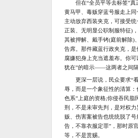
但在“全员平等去标签”
黄马甲、毒贩穿蓝号服走上同
主动放弃西装夹克，可接受统
正装、无明显公职制服特征)
其被押解、戴手铐(庭前解除)
告席。那件藏蓝行政夹克，是
腐嫌犯身上充当遮羞布。你可
犹在”的暗示——这两者之间隔
更深一层说，民众要求“
辱，而是一个象征性的清算：
色系”上庭的资格;你侵吞民
刑，不是未审先判，是对权力
贩、伤害案被告也统统脱了号
告，不靠衣服定罪”，那时原
等，不是赏赐。