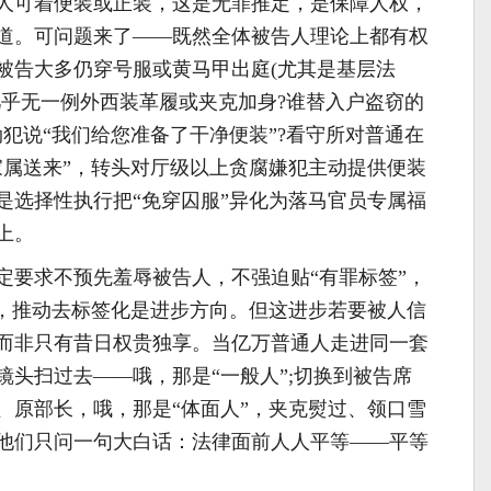
人可着便装或正装，这是无罪推定，是保障人权，
道。可问题来了——既然全体被告人理论上都有权
被告大多仍穿号服或黄马甲出庭(尤其是基层法
几乎无一例外西装革履或夹克加身?谁替入户盗窃的
犯说“我们给您准备了干净便装”?看守所对普通在
家属送来”，转头对厅级以上贪腐嫌犯主动提供便装
是选择性执行把“免穿囚服”异化为落马官员专属福
上。
定要求不预先羞辱被告人，不强迫贴“有罪标签”，
嫌，推动去标签化是进步方向。但这进步若要被人信
而非只有昔日权贵独享。当亿万普通人走进同一套
镜头扫过去——哦，那是“一般人”;切换到被告席
、原部长，哦，那是“体面人”，夹克熨过、领口雪
他们只问一句大白话：法律面前人人平等——平等