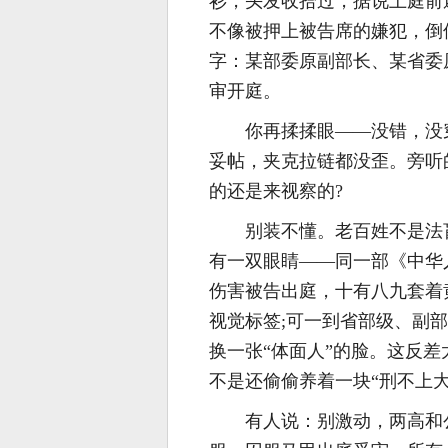
衫，头发收拾过，据说上庭前
不像被押上被告席的嫌犯，倒
字：某部委原副部长、某省委
审开庭。
你再揉揉眼——没错，没
妥帖，夹克拉链都没歪。旁听
的还是来视察的?
别装不懂。老百姓不是法
有一双眼睛——同一部《中华
伤害被告出庭，十有八九套着
视觉标签;可一到省部级、副
换一张“体面人”的脸。这反
不是还偷偷养着一块“刑不上大
有人说：别激动，两高和