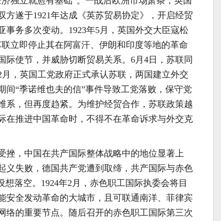
经济独立就愈有基础”。一战后欧洲市场萧条，英国
方遂于1921年达成《英苏贸易协定》，开启经贸
事务多次变动。1923年5月，英国外交大臣寇松
rzon)要求苏联立即停止其在阿富汗、伊朗和印度等地的革命
国际使节，并威胁切断贸易关系。6月4日，苏联同
年2月，英国工党政府正式承认苏联，两国建立外交
期间“季诺维也夫的信”事件导致工党落败，保守党
维系，但再度趋紧。为维护经贸合作，苏联政策越
际在推进中国革命时，不得不在革命诉求与外交克
受挫，中国在共产国际整体战略中的地位显著上
汉堡起义失败，德国共产党遭到取缔，共产国际与赤色
设想落空。1924年2月，赤色职工国际执委会将目
能安全发动革命的大城市，且可联通南洋、菲律宾
网络的重要节点。随后召开的赤色职工国际第三次