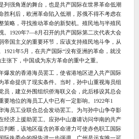
国既是列强角逐的舞台，也是共产国际在世界革命低潮
命胜利后，欧洲革命陷入低潮，苏俄不得不考虑在
整策略，寻找推动革命的新契机。殖民地与半殖民
。1920年7—8月召开的共产国际第二次代表大会
弱帝国主义的重要环节，应该支持殖民地斗争，从
1921年5月，在共产国际“没有亚洲的革命，就没
的主张下，中国成为东方革命的重中之重。
22年爆发的香港海员罢工，使省港地区进入共产国际
为革命提供了现实条件。当时，孙中山重视海员组
党员，建立外围组织侨海联义会，此后移设其总会
要地位的海员工人中已有一定影响。1922年1
华海员工业联合总会发动罢工。为与孙中山争夺影
在经济上援助罢工。应孙中山邀请访问华南的共产
后判断，该地区蕴含的革命潜力可使赤色职工国际
国际执委会的报告进一步强调，广州是远东唯一可