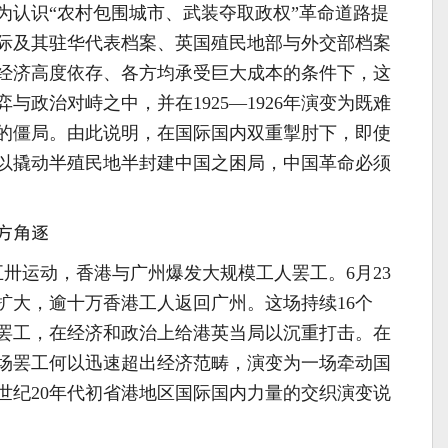
为认识“农村包围城市、武装夺取政权”革命道路提
际及其驻华代表档案、英国殖民地部与外交部档案
经济高度依存、各方均承受巨大成本的条件下，这
与政治对峙之中，并在1925—1926年演变为既难
的僵局。由此说明，在国际国内双重掣肘下，即使
以撬动半殖民地半封建中国之困局，中国革命必须
方角逐
海五卅运动，香港与广州爆发大规模工人罢工。6月23
扩大，逾十万香港工人返回广州。这场持续16个
束的罢工，在经济和政治上给港英当局以沉重打击。在
场罢工何以迅速超出经济范畴，演变为一场牵动国
世纪20年代初省港地区国际国内力量的交织演变说