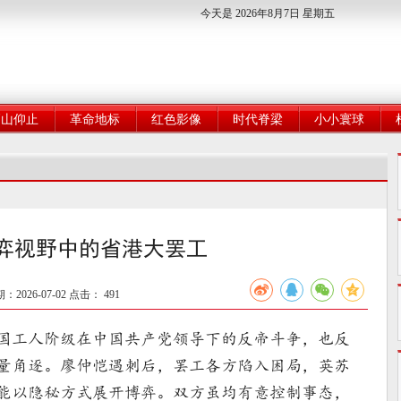
今天是 2026年8月7日 星期五
高山仰止
革命地标
红色影像
时代脊梁
小小寰球
弈视野中的省港大罢工
026-07-02 点击：
491
国工人阶级在中国共产党领导下的反帝斗争，也反
量角逐。廖仲恺遇刺后，罢工各方陷入困局，英苏
能以隐秘方式展开博弈。双方虽均有意控制事态，