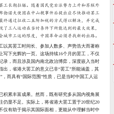
罢工长期拉锯。随着国民党右派势力上升和苏联外
布勃诺夫使团在中山舰事件后提出应尽快推动罢工
最终通过征收二五附加税的方式得以解决，并完成
现了工人运动在当时条件下所能达到的最大效果，
会城市工运的限度，中国革命必须寻找新的出路。
港大罢工以其罢工时间长、参加人数多、声势浩大而著称
上写下光辉的一页。这场持续16个月的罢工，不仅
纪录，而且涉及国内南北政治博弈，深度嵌入当时
指出，省港大罢工的意义已非“罢工”所能涵盖，其
围”，而具有“国际范围”性质，已是当时中国工人运
已积累丰富成果。然而，既有研究多从国内视角展
仍显不足。实际上，将省港大罢工置于20世纪20
不仅有助于揭示其国际面相，更能从中理解当时中