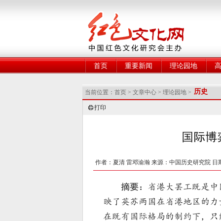
网
首页
重要新闻
理论园地
历史
当前位置：
首页
>
文章中心
>
理论园地
>
打印
国际博
作者：夏清 雷邓渝瀚 来源：中国历史研究院 日期：2
摘要：
省港大罢工既是中
映了英苏两国在省港地区的力
在既有国际格局的制约下，只