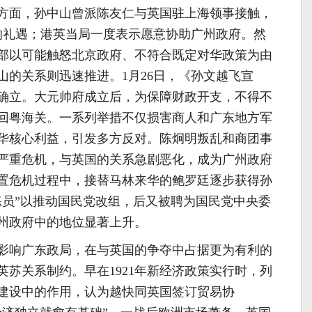
方面，孙中山曾派陈友仁与英国驻上海领事接触，
的礼遇；港英当局一度表示愿意协助广州政府。然
部以可能触怒北京政府、不符合既定对华政策为由
山的关系则迅速推进。1月26日，《孙文越飞宣
确立。大元帅府成立后，为保障财政开支，不得不
回粤海关。一系列举措不仅损害商人和广东地方军
华核心利益，引发多方反对。陈炯明叛乱和商团事
严重危机，与英国的关系急剧恶化，成为广州政府
置危机过程中，接替马林来华的鲍罗廷逐步获得孙
练员”以推动国民党改组，后又被聘为国民党中央委
州政府中的地位显著上升。
影响广东政局，在与英国的争夺中占据更为有利的
苏关系制约。早在1921年新经济政策实行时，列
建设中的作用，认为越快同英国签订贸易协