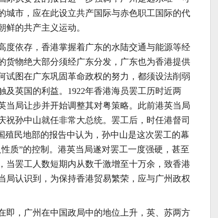
的城市，应在此设立共产国际与赤色职工国际的代
朝鲜的共产主义运动。
高度依存，香港掌握着广东的水陆交通与能源等经
的货物绝大部分须经广东分发，广东也为香港提供
何试图在广东巩固革命政权的努力，都须设法削弱
及英国的利益。1922年香港海员罢工历时近两
英当局让步并开始调整其对粤策略。此前港英当局
庆祝孙中山就任非常大总统。罢工后，时任港督司
bs)在给英国殖民地部的报告中认为，孙中山是这次罢工的幕
义性质”的控制。港英当局遂对罢工一度强硬，甚至
，当罢工人数短期内从数千激增至十万余，致香港
当局认识到，为保持香港贸易繁荣，应与广州政权
筹建在即，广州在中国政局中的地位上升，英、苏两方