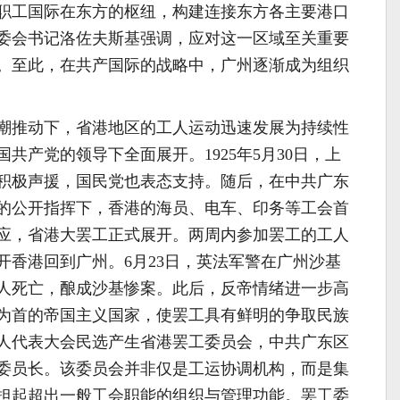
职工国际在东方的枢纽，构建连接东方各主要港口
委会书记洛佐夫斯基强调，应对这一区域至关重要
。至此，在共产国际的战略中，广州逐渐成为组织
潮推动下，省港地区的工人运动迅速发展为持续性
共产党的领导下全面展开。1925年5月30日，上
积极声援，国民党也表态支持。随后，在中共广东
的公开指挥下，香港的海员、电车、印务等工会首
应，省港大罢工正式展开。两周内参加罢工的工人
离开香港回到广州。6月23日，英法军警在广州沙基
余人死亡，酿成沙基惨案。此后，反帝情绪进一步高
为首的帝国主义国家，使罢工具有鲜明的争取民族
人代表大会民选产生省港罢工委员会，中共广东区
委员长。该委员会并非仅是工运协调机构，而是集
担起超出一般工会职能的组织与管理功能。罢工委