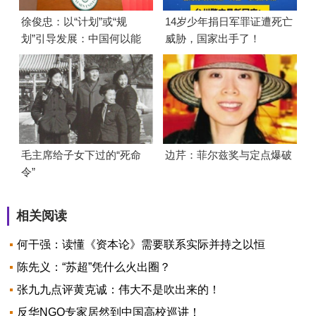
徐俊忠：以“计划”或“规
14岁少年捐日军罪证遭死亡
划”引导发展：中国何以能
威胁，国家出手了！
够成功
毛主席给子女下过的“死命
边芹：菲尔兹奖与定点爆破
令”
相关阅读
何干强：读懂《资本论》需要联系实际并持之以恒
陈先义：“苏超”凭什么火出圈？
张九九点评黄克诚：伟大不是吹出来的！
反华NGO专家居然到中国高校巡讲！