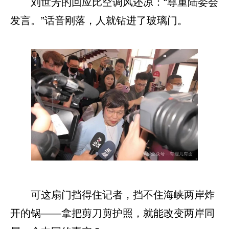
刘世芳的回应比空调风还凉：“尊重陆委会
发言。”话音刚落，人就钻进了玻璃门。
可这扇门挡得住记者，挡不住海峡两岸炸
开的锅——拿把剪刀剪护照，就能改变两岸同