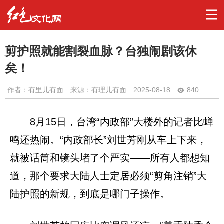
剪护照就能割裂血脉？台独闹剧该休
矣！
作者：
有里儿有面
来源：有理儿有面
2025-08-18
840
8月15日，台湾“内政部”大楼外的记者比蝉
鸣还热闹。“内政部长”刘世芳刚从车上下来，
就被话筒和镜头堵了个严实——所有人都想知
道，那个要求大陆人士定居必须“剪角注销”大
陆护照的新规，到底是哪门子操作。