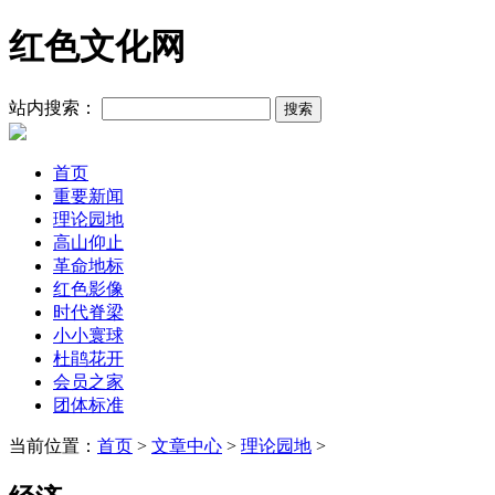
红色文化网
站内搜索：
首页
重要新闻
理论园地
高山仰止
革命地标
红色影像
时代脊梁
小小寰球
杜鹃花开
会员之家
团体标准
当前位置：
首页
>
文章中心
>
理论园地
>