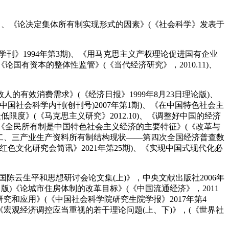
5日、《论决定集体所有制实现形式的因素》(《社会科学》发表于
刊》1994年第3期)、《用马克思主义产权理论促进国有企业
国有资本的整体性监管》(《当代经济研究》，2010.11)、
人的有效消费需求》(《经济日报》1999年8月23日理论版)、
国社会科学内刊(创刊号)2007年第1期)、《在中国特色社会主
限度》(《马克思主义研究》2012.10)、《调整好中国的经济
、《全民所有制是中国特色社会主义经济的主要特征》(《改革与
国第二、三产业生产资料所有制结构现状——第四次全国经济普查数
色文化研究会简讯》2021年第25期)、《实现中国式现代化必
陈云生平和思想研讨会论文集(上)》，中央文献出版社2006年
版)《论城市住房体制的改革目标》(《中国流通经济》，2011
究和应用》(《中国社会科学院研究生院学报》2017年第4
《宏观经济调控应当重视的若干理论问题(上、下)》，(《世界社