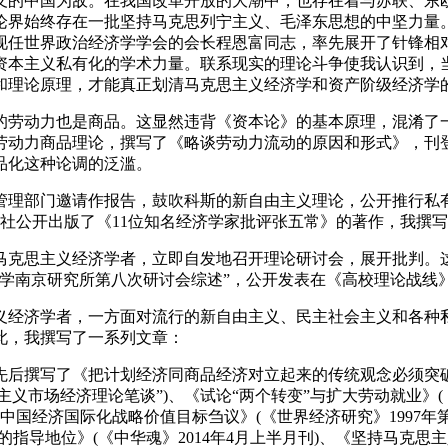
义的中国为敌。在我国改革开放的大潮中，也存在着与苏联、东欧
论界始终存在一批坚持马克思列宁主义、毛泽东思想的中坚力量。
现任世界政治经济学学会的会长程恩富同志，率先展开了针锋相
资本主义私有化的学术力量。联系现实的理论斗争使我认识到，
和理论原理，才能真正划清马克思主义经济学和资产阶级经济学
的劳动力也是商品。这显然违背《资本论》的基本原理，混淆了一
动力商品理论，撰写了《略谈劳动力流动的原因和形式》，刊登于
品化这种论调的泛滥。
管理部门邀请作报告，鼓吹科斯的新自由主义理论，公开推行私
出版社公开出版了《11位知名经济学家批评张五常》的著作，我撰
马克思主义经济学者，立即自发地召开理论研讨会，展开批判。
南京研究所第八次研讨会综述”，公开发表在《高校理论战线》(现
义经济学者，一方面对流行的新自由主义、民主社会主义和各种
此，我撰写了一系列文章：
先后撰写了《把计划经济同商品经济对立起来的传统观念必须突破》
主义市场经济理论笔谈”)、《试论“两个转变”与扩大劳动就业》(
期)、《中国经济国际化战略价值目标刍议》(《世界经济研究》199
的指导地位》(《中华魂》2014年4月上半月刊)、《坚持马克思主