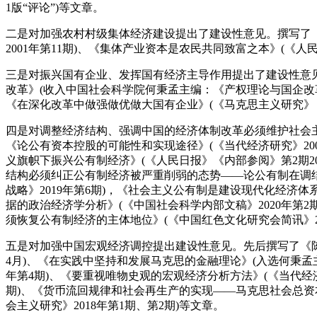
1版“评论”)等文章。
二是对加强农村村级集体经济建设提出了建设性意见。
撰写了
2001年第11期)、《集体产业资本是农民共同致富之本》(《人民
三是对振兴国有企业、发挥国有经济主导作用提出了建设性意
改革》(收入中国社会科学院何秉孟主编：《产权理论与国企改革—
《在深化改革中做强做优做大国有企业》(《马克思主义研究》，20
四是对调整经济结构、强调中国的经济体制改革必须维护社会
《论公有资本控股的可能性和实现途径》(《当代经济研究》200
义旗帜下振兴公有制经济》(《人民日报》《内部参阅》第2期200
结构必须纠正公有制经济被严重削弱的态势——论公有制在调结构
战略》2019年第6期)，《社会主义公有制是建设现代化经济
据的政治经济学分析》(《中国社会科学内部文稿》2020年第2
须恢复公有制经济的主体地位》(《中国红色文化研究会简讯》20
五是对加强中国宏观经济调控提出建设性意见。
先后撰写了《
4月)、《在实践中坚持和发展马克思的金融理论》(入选何秉孟主
年第4期)、《要重视唯物史观的宏观经济分析方法》(《当代经济
期)、《货币流回规律和社会再生产的实现——马克思社会总资本
会主义研究》2018年第1期、第2期)等文章。