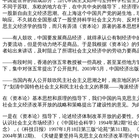
中国是世界的组成部分，当代帝国主义始终与坚持科学社会主
不同于苏联、东欧的地方在于，在中共中央的领导下，经济理
一股新自由主义经济思潮。在上海这个中国共产党的诞生地，
响应。不久就在全国形成了一股坚持科学社会主义方向、反对
思主义经济学的指导，而只有弄清《资本论》原著的基本思想
——有人鼓吹，中国要发展商品经济，就得承认公有制经济中
力要流动，但是劳动力绝不是商品。于是我根据《资本论》的劳
者站出来讲话，及时阻止了所谓社会主义经济中的劳动力要商
——有段时间，香港的张五常教授被一些高校，甚至某些地方
下，集中对张五常提出了公开批判。2003年5月，中国经济
——当国内有人公开鼓吹民主社会主义思潮之时，南京地区的
了“划清中国特色社会主义和民主社会主义的界限——海派经济学
在《资本论》基本思想和原理的指导下，我们中国的马克思主
社会主义经济改革开放的战略和策略提出了建设性的意见。为
一是在《资本论》指导下，论述经济体制改革开放的必要性。
认识社会主义市场经济》(《中国社会科学》1994年第2期“社会
念》，(《科技日报》1997年1月18日第三版“论苑”第311
2004年第12期)、《关键是要坚持马克思主义在经济改革理论中