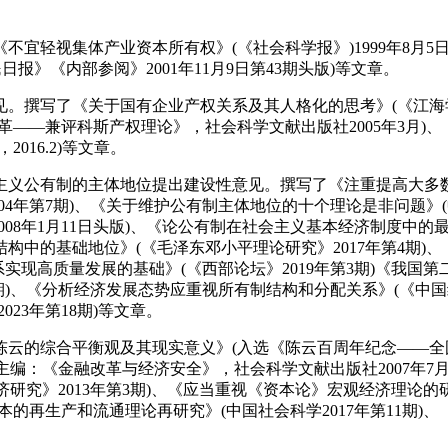
《不宜轻视集体产业资本所有权》(《社会科学报》)1999年8月
日报》《内部参阅》2001年11月9日第43期头版)等文章。
见。
撰写了《关于国有企业产权关系及其人格化的思考》(《江海学
—兼评科斯产权理论》，社会科学文献出版社2005年3月)、《论
16.2)等文章。
主义公有制的主体地位提出建设性意见。
撰写了《注重提高大多数
4年第7期)、《关于维护公有制主体地位的十个理论是非问题》(中
8年1月11日头版)、《论公有制在社会主义基本经济制度中的最低
中的基础地位》(《毛泽东邓小平理论研究》2017年第4期)
体系实现高质量发展的基础》(《西部论坛》2019年第3期)《我
期)、《分析经济发展态势应重视所有制结构和分配关系》(《中国红
23年第18期)等文章。
陈云的综合平衡观及其现实意义》(入选《陈云百周年纪念——全国
编：《金融改革与经济安全》，社会科学文献出版社2007年7月
研究》2013年第3期)、《应当重视《资本论》宏观经济理论的研
的再生产和流通理论再研究》(中国社会科学2017年第11期)、