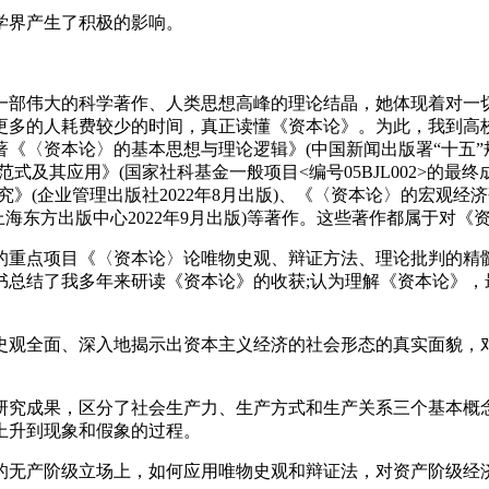
学界产生了积极的影响。
一部伟大的科学著作、人类思想高峰的理论结晶，她体现着对一
更多的人耗费较少的时间，真正读懂《资本论》。为此，我到高
〈资本论〉的基本思想与理论逻辑》(中国新闻出版署“十五”规
及其应用》(国家社科基金一般项目<编号05BJL002>的最终
》(企业管理出版社2022年8月出版)、《〈资本论〉的宏观经
目，上海东方出版中心2022年9月出版)等著作。这些著作都属于对
重点项目《〈资本论〉论唯物史观、辩证方法、理论批判的精髓及其
书总结了我多年来研读《资本论》的收获;认为理解《资本论》，
史观全面、深入地揭示出资本主义经济的社会形态的真实面貌，
研究成果，区分了社会生产力、生产方式和生产关系三个基本概
上升到现象和假象的过程。
的无产阶级立场上，如何应用唯物史观和辩证法，对资产阶级经