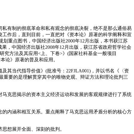
切私有制的彻底革命和私有观念的彻底决裂，绝不是那么通俗易
校工作后，直到目前，一直把对《资本论》原著的科学阐释和宣
划重点图书，中国经济出版社2000年12月出版，本书获江苏
成果，中国经济出版社2008年12月出版，获江苏省政府哲学社会
济研究方法及其应用<上、下卷>》(国家社科基金一般项目
《资本论》原著的普及和应用。
当代指导价值》(批准号：22FJLA001)，并以书名《〈资
最重要的是理解贯穿其中的唯物史观、辩证方法和理论批判三
对马克思揭示的资本主义经济运动和发展的客观规律进行了系统
念的内涵和相互关系。重点阐释了马克思运用矛盾分析的核心方
济思想展开全面、深刻的批判。