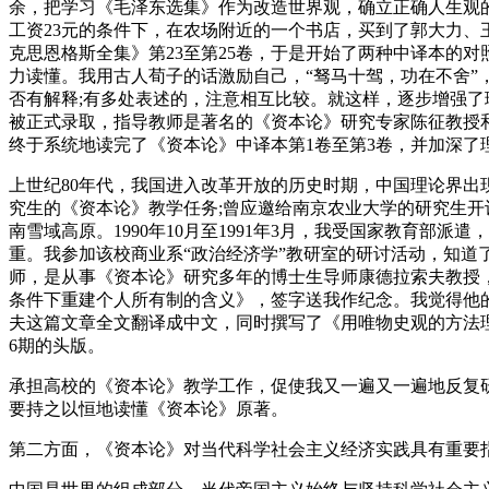
余，把学习《毛泽东选集》作为改造世界观，确立正确人生观的
工资23元的条件下，在农场附近的一个书店，买到了郭大力、王
克思恩格斯全集》第23至第25卷，于是开始了两种中译本的
力读懂。我用古人荀子的话激励自己，“驽马十驾，功在不舍”
否有解释;有多处表述的，注意相互比较。就这样，逐步增强了
被正式录取，指导教师是著名的《资本论》研究专家陈征教授
终于系统地读完了《资本论》中译本第1卷至第3卷，并加深了
上世纪80年代，我国进入改革开放的历史时期，中国理论界
究生的《资本论》教学任务;曾应邀给南京农业大学的研究生开设
南雪域高原。1990年10月至1991年3月，我受国家教育
重。我参加该校商业系“政治经济学”教研室的研讨活动，知道
师，是从事《资本论》研究多年的博士生导师康德拉索夫教授，
条件下重建个人所有制的含义》，签字送我作纪念。我觉得他的
夫这篇文章全文翻译成中文，同时撰写了《用唯物史观的方法理
6期的头版。
承担高校的《资本论》教学工作，促使我又一遍又一遍地反复
要持之以恒地读懂《资本论》原著。
第二方面，《资本论》对当代科学社会主义经济实践具有重要