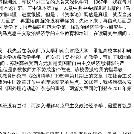
根溯源，寻找马列主义的原著来深化学习。1967年，我在每月
《资本论》郭、王中译本第3卷，以及中共中央编译局出版的《马
方似懂非懂，进度很慢。但是，《资本论》既然是真理，就应当努
了后面的，再重读前面的;没有弄懂的，先记下来，再留意后面是
以同等学历，报考福建师范大学第一届政治经济学专业研究生，
的马克思主义政治经济学的专业教育和培训，在读研究生期间，
设。我先后在南京师范大学和南京财经大学，承担高校本科和研
到西藏大学援藏教学半年，首次把《资本论》的教学，带到了我国西
段时间，苏联高校受西方尤其是美国新自由主义经济思潮影响严
况;但是多数教师并不赞成这种做法。该校委派给我的指导教
育部杂志《经济科学》1989年第11期上的文章《在社会主义
为中国改革开放中的理论研究的热点。2010年，我将康德拉索
《国外理论动态》杂志的重视，两篇文章同时刊登在2011年第
学绝没有过时，而深入理解马克思主义政治经济学，最重要就是