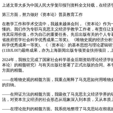
上述文章大多为中国人民大学复印报刊资料全文转载，在经济
第三方面，努力做好《资本论》普及教育工作
在教学工作和学术交流中，我越来越体会到，《资本论》作为
懂的。我们作为专职马克思主义经济学教学工作者，有责任让
传其应用价值，作为自己的重要任务。先后出版有关的个人专著《
省政府哲学社会科学优秀成果二等奖)、《唯物史观的经济分析范式
科学优秀成果一等奖)、《〈资本论〉的基本思想与理论逻辑研究
(11BJL007)最终成果，亦为上海新闻出版专项资金扶持项
2024年，我独立完成了国家社会科学基金后期资助理论经济学的
本论〉的精髓研究》与有关出版社签署了正式出版的合同。本
方面的精髓。
——在
唯物史观
的精髓方面，我重点阐释了马克思如何用唯物
的归纳。
——在
辩证方法
的精髓方面，我吸收了马克思主义经济学界的
法，对资本主义经济的社会形态从现象深入到本质，又从本质
——在
理论批判
的精髓方面。我系统地整理了马克思站在彻底