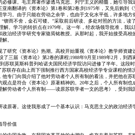
必修课。毛主席著作渗透马克思、列宁主义的精髓，她引导我追
亚南翻译的《资本论》第1卷和第2卷;到1975年，又先后购到
对照学习。由于只能在劳动之余学，也由于文化水平低，许多地
，“锲而不舍，金石可镂。”采取前后研读、多处对照的方法，读
理解。学习的转折点在1979年。这一年，经农场领导批准，我
和政治经济学研究专家骆焉铭教授。从那时起，我开始接受高校
理解。
出现了研究《资本论》热潮。高校开始重视《资本论》教学师资建
了三届《资本论》第2卷的课程;1988年9月至1989年2月，
部派遣，到苏联莫斯科普列哈诺夫国民经济学院访问进修了半年。这
了苏联存在由上而下强制推行西方国家高校经济学专业课程的情
他专门向我介绍了他对劳动者个人所有制的看法，并把他在苏联教
观点是符合《资本论》原著精神的。20年之后，个人所有制也成
解劳动者个人所有制——读原苏联学者一文的思考》，受到我国
研读原著。这使我形成了一个基本认识：马克思主义的政治经济
指导价值