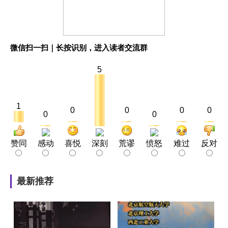
微信扫一扫｜长按识别，进入读者交流群
5
1
0
0
0
0
0
0
赞同
感动
喜悦
深刻
荒谬
愤怒
难过
反对
最新推荐