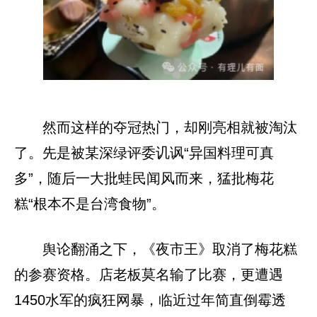
然而这样的夺冠热门，却刚亮相就被淘汰
了。先是被某深绿评委讥讽“异国料理可真
多”，随后一大批蛙民闻风而来，猛批梅花
糕“根本不是台湾食物”。
舆论翻涌之下，《夜市王》取消了梅花糕
的参赛资格。店老板莫名输了比赛，更遭遇
1450水军的疯狂网暴，临近过年简直倒霉透