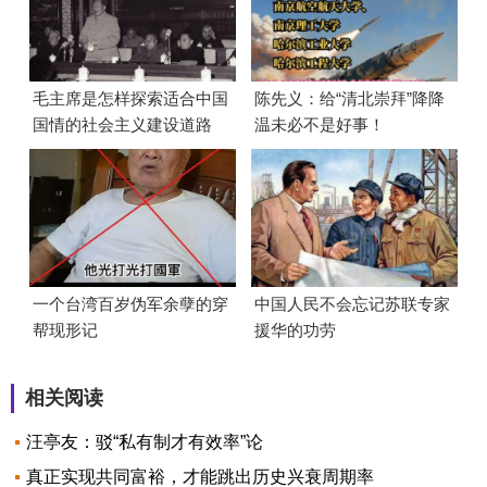
毛主席是怎样探索适合中国
陈先义：给“清北崇拜”降降
国情的社会主义建设道路
温未必不是好事！
的？
一个台湾百岁伪军余孽的穿
中国人民不会忘记苏联专家
帮现形记
援华的功劳
相关阅读
汪亭友：驳“私有制才有效率”论
真正实现共同富裕，才能跳出历史兴衰周期率