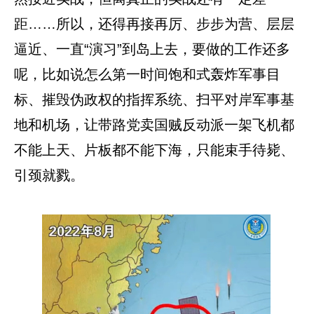
距……所以，还得再接再厉、步步为营、层层
逼近、一直“演习”到岛上去，要做的工作还多
呢，比如说怎么第一时间饱和式轰炸军事目
标、摧毁伪政权的指挥系统、扫平对岸军事基
地和机场，让带路党卖国贼反动派一架飞机都
不能上天、片板都不能下海，只能束手待毙、
引颈就戮。