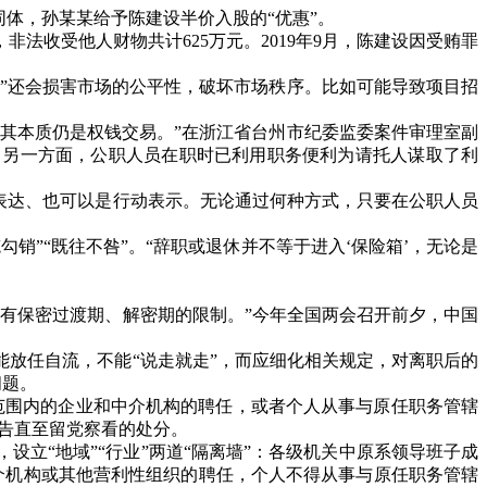
同体，孙某某给予陈建设半价入股的
“
优惠
”
。
，非法收受他人财物共计
625
万元。
2019
年
9
月，陈建设因受贿罪
”
还会损害市场的公平性，破坏市场秩序。比如可能导致项目招
其本质仍是权钱交易。
”
在浙江省台州市纪委监委案件审理室副
；另一方面，公职人员在职时已利用职务便利为请托人谋取了利
表达、也可以是行动表示。无论通过何种方式，只要在公职人员
笔勾销
”“
既往不咎
”
。
“
辞职或退休并不等于进入
‘
保险箱
’
，无论是
还有保密过渡期、解密期的限制。
”
今年全国两会召开前夕，中国
能放任自流，不能
“
说走就走
”
，而应细化相关规定，对离职后的
问题。
范围内的企业和中介机构的聘任，或者个人从事与原任职务管辖
告直至留党察看的处分。
，设立
“
地域
”“
行业
”
两道
“
隔离墙
”
：各级机关中原系领导班子成
介机构或其他营利性组织的聘任，个人不得从事与原任职务管辖