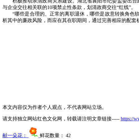
积极推动亲清政商关系建设。湖北省襄阳市纪委监委出台
与企业交往相关联的
10
项禁止性条款，划清政商交往
“
红线
”
。
“
哪些是合理的、正常的离职退休，哪些是故意转换角色
析其中的廉政风险，而应在其在职期间，通过完善相应的配套
本文内容仅为作者个人观点，不代表网站立场。
请支持独立网站红色文化网，转载请注明文章链接-----
https://
献一朵花：
鲜花数量：
42