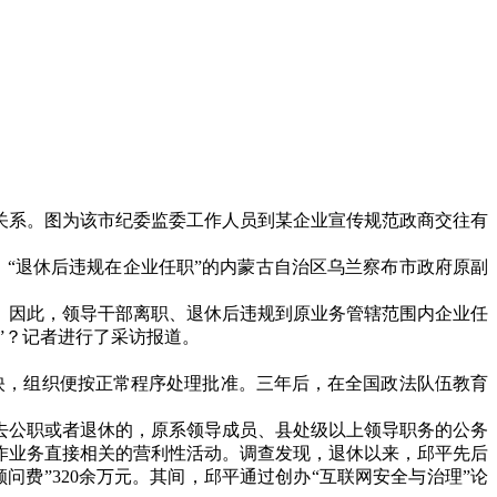
关系。图为该市纪委监委工作人员到某企业宣传规范政商交往有
；
“
退休后违规在企业任职
”
的内蒙古自治区乌兰察布市政府原副
。因此，领导干部离职、退休后违规到原业务管辖范围内企业任
”
？记者进行了采访报道。
映，组织便按正常程序处理批准。三年后，在全国政法队伍教育
去公职或者退休的，原系领导成员、县处级以上领导职务的公务
作业务直接相关的营利性活动。调查发现，退休以来，邱平先后
顾问费
”320
余万元。其间，邱平通过创办
“
互联网安全与治理
”
论