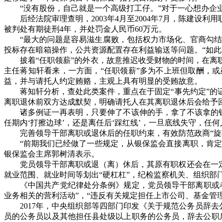
“
没有股份，自己就是一个高级打工仔。
”
对于一心想办企
后经法院审理查明，
2003
年
4
月至
2004
年
7
月，陈建设利用
被判处有期徒刑
4
年，并处罚金人民币
60
万元。
“
最大的问题是容易滋生腐败，包括权力市场化、官商勾
投标存在暗箱操作，公共资源配置存在利益输送等问题。
“
如此
披着
“
任职领薪
”
的外衣，故意推迟收受财物的时间，在离
主任蒋知轩看来，一方面，
“
任职领薪
”
多为不上班但取酬，或
益，并与请托人约定贿赂，主观上具有明显的受贿故意。
蒋知轩分析，查处此类案件，重点在于固定
“
事先约定
”
的
离职退休前双方达成默契，明确请托人在其离职退休后会给予
诸多例证一再表明，只要伸了不该伸的手，拿了不该拿的
任期内
‘
打擦边球
’
，还是离任后
‘
踩红线
’
，一旦底线失守，任何
完善领导干部离职或退休后的任职约束，有效防范政商
“
旋
“
前期我们已经做了一些规定，从银保监会直接离职，肯定
银保监会主席郭树清表示。
党员领导干部离职或退（离）休后，其原有职权还会在一
就业范围、就业时间等划出
“
硬杠杠
”
，纪检监察机关、组织部
《中国共产党纪律处分条例》规定，党员领导干部离职或
业务相关的营利活动
”
，
“
违反有关规定担任上市公司、基金管
2017
年，中央组织部等四部门印发《关于规范公务员辞去
员的公务员以及其他担任县处级以上职务的公务员，辞去公职