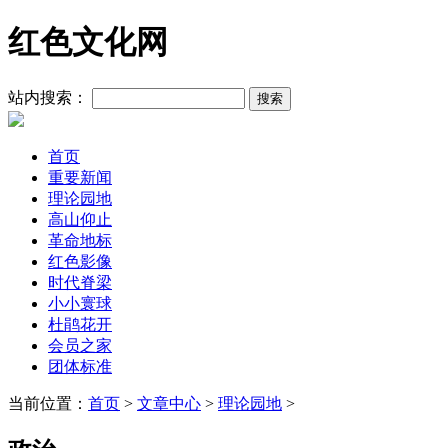
红色文化网
站内搜索：
首页
重要新闻
理论园地
高山仰止
革命地标
红色影像
时代脊梁
小小寰球
杜鹃花开
会员之家
团体标准
当前位置：
首页
>
文章中心
>
理论园地
>