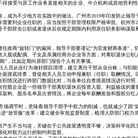
不得接受与原工作业务直接相关的企业、中介机构或其他营利
束，成为不少地方在实践中的做法。广州市
2019
年印发防止领导
作需要到企业任职的，应当按照干部管理权限严格审批。杭州市
2
导干部辞去公职或者退休后在规定期限内利用原任职务影响谋取
堵住政商
“
旋转门
”
的漏洞，领导干部要谨记
“
为官发财两条道
”
，
资入股或配偶、子女及亲属经商办企业等方面；对离职退休公职
期
”
，比如定期向原部门报告个人有关事项。
任人员从业行为做好跟踪清理，建立离任干部从业台账；与职能
全面摸底排查，督促相关人员主动申报兼职（任职）取酬情况。
任职情况进行跨部门数据比对，与各单位自查摸底情况进行对照
有控股企业是一些领导干部离职退休后投资入股、利益输送的重
权架构、股东名单及出资情况，将企业每年薪酬发放和股权分红
市场调节时，意味着领导干部手中权力的削减，也就减少了因
“
推进
“
放管服
”
改革；建立健全审批监督制度，梳理人防部门权力
而产生不当勾连，关键在于公共政策透明度不够，决策科学化民
强化对权力运行的制约和监督。