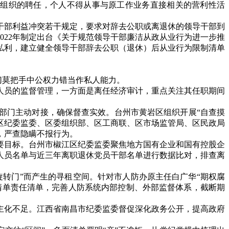
性组织的聘任，个人不得从事与原工作业务直接相关的营利性活
干部利益冲突若干规定，要求对辞去公职或离退休的领导干部到
022
年制定出台《关于规范领导干部廉洁从政从业行为进一步推
私利，建立健全领导干部辞去公职（退休）后从业行为限制清单
切莫把手中公权力错当作私人能力。
人员的监督管理，一方面是离任经济审计，重点关注其任职期间
部门主动对接，确保督查实效。台州市黄岩区组织开展
“
自查摸
区纪委监委、区委组织部、区工商联、区市场监管局、区民政局
，严查隐瞒不报行为。
要目标。台州市椒江区纪委监委聚焦地方国有企业和国有控股企
人员名单与近三年离职退休党员干部名单进行数据比对，排查离
旋转门
”
而产生的寻租空间。针对市人防办原主任白广华
“
期权腐
清单责任清单，完善人防系统内部控制、外部监督体系，截断期
主化不足。江西省南昌市纪委监委督促深化政务公开，提高政府