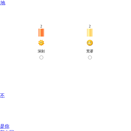
园地
不
是你