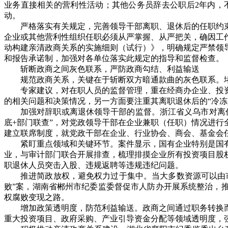
业务直接相关的营利性活动；其他公务员辞去公职后
2
年内，
动。
严格落实有关规定，完善领导干部离职、退休后的任职约
企业或其他营利性组织任职必须从严掌握、从严把关，确因工
动构建亲清政商关系的实施细则（试行）》，明确规定严禁领
和报告承诺制，加强对各单位落实此规定的指导和监督检查。
斩断政商之间灰色联系，严防政商勾结、利益输送
规范政商关系，关键在于斩断双方暗通款曲的灰色联系。
专家建议，对在职人员的监督管理，重在经商办企业、投
的相关问题和决策情况，另一方面要注重其离职退休后的
“
冷冻
加强对辞职或离退休领导干部的监督。浙江省义乌市对离
底
+
部门联查
”
，对党政领导干部在企业兼职（任职）情况进行
建立联席制度，就党政干部在企业、行业协会、商会、基金会
紧盯重点领域和关键环节。案件显示，国有企业特别是国
业，与审计部门联合开展排查，梳理排摸企业所有投资项目股
职退休人员突击入股、违规返聘等违规违纪问题。
推进简政放权，避免权力过于集中。当大多数资源可以由
败
”
案，湖南省郴州市纪委监委督促市人防办开展系统整治，
权腐败变现之路。
增加政策透明度，防范利益输送。政商之间通过职务转换
重大投资项目、政府采购、产业引导资金分配等领域透明度，