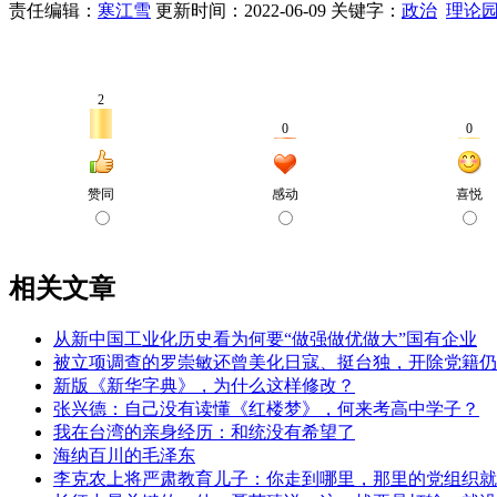
责任编辑：
寒江雪
更新时间：2022-06-09
关键字：
政治
理论
相关文章
从新中国工业化历史看为何要“做强做优做大”国有企业
被立项调查的罗崇敏还曾美化日寇、挺台独，开除党籍仍
新版《新华字典》，为什么这样修改？
张兴德：自己没有读懂《红楼梦》，何来考高中学子？
我在台湾的亲身经历：和统没有希望了
海纳百川的毛泽东
李克农上将严肃教育儿子：你走到哪里，那里的党组织就