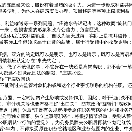
业的陈建设来说，股份有着强烈的吸引力。为进一步形成利益共
职务便利，为他人在建筑资质办理、项目移建等事项上谋取利益
结、利益输送等一系列问题。
”
庄德水告诉记者，这种政商
“
旋转门
一来，会损害党的形象和政府公信力，危害匪浅。
”
职退休后完成利益输送，
“
自以为瞒天过海，实际上是掩耳盗铃，
虽实际工作但领取高于正常的薪酬，属于行受贿中的收受财物
证据。双方的约定既可以是明示、也可以是暗示，既可以是言语
回馈就应认定存在
“
事先约定
”
。
钱，做了不该做的事，不管身在一线还是离岗离职，都不会
“
一
人都逃不过党纪国法的制裁。
”
庄德水说。
转门
”
腐败问题
不能到过去监管对象机构或和这个行业密切联系的机构任职。
定范围、一定时期内产生影响或发挥作用。因此，对于他们决不
门、审计机关等也要严格把好
“
出口关
”
，防范政商
“
旋转门
”
腐败
者退（离）休后
“
违反有关规定接受原任职务管辖的地区和业务
理公司独立董事、独立监事等职务
”
，将根据情节轻重，受到从警
公职后从业行为的意见》，为公务员辞去公职后再就业划定红线
后
3
年内，不得接受原任职务管辖地区和业务范围内的企业、中