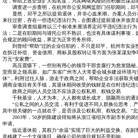
坛，帮助上述企业扩大知名度，为其网络风险防控积极出谋划
调查进一步查明，在杭州市公安局网监部门任职期间，邱
显然，邱平之所以提前退休，并非心血来潮。办案人员分
来往过密，存在一些违纪违法行为，企图通过提前退休并放弃
审查调查组最终以三个标准来厘清界定邱平违纪违法行为
法；二是在职期间与请托公司不熟识，也没有具体谋利事项，
合规定的顾问收益，界定为正常劳务所得。
到曾经
“
帮助
”
过的企业任职的，不只是邱平。杭州市实业
在拆迁补偿、资金借用、商标及股权转让等方面为张某谋划争
万元
“
安家费
”
。
高压震慑下，一些别有用心的领导干部贪腐行为愈发隐秘
堂而皇之领高薪。如广东省广州市人大常委会城乡建设环境与
休
”
，利用过往人脉，游走于政商之间，帮助企业非法获取关
调商业项目有关手续，其退休期间收受的钱财是在任时违纪违
政商之间的人员交流不应涉及公权私用、权钱交易
千秋基业，人才为本。人人都有成长成才、脱颖而出的通
“
公私之间的人员交流，有利于促进不同人群换位思考，
其中很关键的一点就在于，是否涉及公权私用、权钱交易。
”
北
2003
年，
50
岁的陈建设得知将从浙江省绍兴市副市长的岗
申请。
临近退休前，其权力
“
余温
”
实现了巨大的利益交换。在副
是移建了一个文保项目，确保公司的项目规划不受影响。