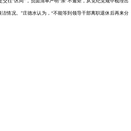
定交往
“
区间
”
，负面清单严明
“
亲
”
不逾矩，从党纪党规中梳理出
廉洁情况。
”
庄德水认为，
“
不能等到领导干部离职退休后再来分