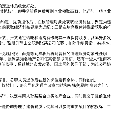
约定退休后收受好处。
橄榄枝
’
，表明提前退休后可到企业领取高薪。他还与一些企业
的约定，提前退休后，在原管理对象处获取经济利益，界定为违
之前获取经济利益界定为违纪；三是在放弃退休待遇后获取的符
张某，张某通过请吃和送消费卡与其一直保持联系，骆旭升多次
费
”
。骆旭升辞去公职到张某公司任职，扣除手续费后，实得
261
于兑现回报，而是等到辞职后再到昔日的管理服务对象处任职，
年，就到某知名地产公司任高管领取高薪。还有一些人
“
退而不
担任监事，通过兰州市发改委、国土局的领导干部，为该公司协
厚非。公职人员退休后在新的岗位发挥余热，同样如此。
商
‘
旋转门
’
，则会异化为通向政商勾结和权钱交易的
‘
腐败之门
’
。
搭桥
”
，决定与商人孙某某合办房地产企业，同时提交了提前退休
一是协调办理了建筑资质，使其可以参与重要项目的招投标；二