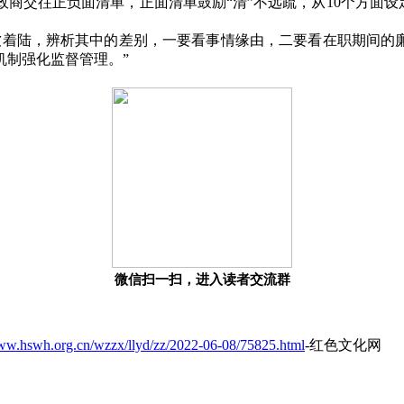
政商交往正负面清单，正面清单鼓励
“
清
”
不远疏，从
10
个方面设
软着陆，辨析其中的差别，一要看事情缘由，二要看在职期间的
机制强化监督管理。
”
微信扫一扫，进入读者交流群
www.hswh.org.cn/wzzx/llyd/zz/2022-06-08/75825.html
-红色文化网