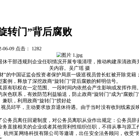
旋转门”背后腐败
6-09 点击：
1282
退休干部违规到企业任职情况开展专项清理，推动构建亲清政商
关内容。吴广瑶 摄
财
”
的中国证监会投资者保护局原一级巡视员曾长虹被开除党籍
型案例，释放了深挖政商
“
旋转门
”
背后腐败的鲜明信号。
其原有职权在一定范围、一段时间内依然会产生影响或发挥作用
的灰色联系，有效防范利益输送，防止政商
“
旋转门
”
成为
“
腐败门
、兼职，利用政商
“
旋转门
”
捞好处
巡视员邱平，主动要求放弃退休待遇。由于当时没有收到线索反
了公务员离任回避制度，对公务员离职从业作出规定：公务员辞
业务直接相关的企业或者其他营利性组织任职，不得从事与原工
、杭州某网络科技有限公司等邀请，出任安全法务顾问，收受
“