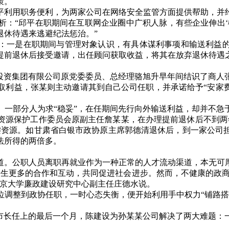
策。
平利用职务便利，为两家公司在网络安全监管方面提供帮助，并
析：
“
邱平在职期间在互联网企业圈中广积人脉，有些企业伸出
‘
退休待遇来逃避纪法惩治。
”
：一是在职期间与管理对象认识，有具体谋利事项和输送利益
提前退休后接受邀请，出任顾问获取收益，将其在放弃退休待遇
投资集团有限公司原党委委员、总经理骆旭升早年间结识了商人
取利益，张某则主动邀请其到自己公司任职，并承诺给予
“
安家
。一部分人为求
“
稳妥
”
，在任期间先行向外输送利益，却并不急
资源保护工作委员会原副主任詹某某，在办理提前退休后不到两
键资源。如甘肃省白银市政协原主席郭德清退休后，到一家公司
法所得的两倍多。
道。公职人员离职再就业作为一种正常的人才流动渠道，本无可
产生更多的合作和互动，共同促进社会进步。然而，不健康的政
京大学廉政建设研究中心副主任庄德水说。
位调整到政协任职，一时心态失衡，便开始利用手中权力
“
铺路
市长任上的最后一个月，陈建设为孙某某公司解决了两大难题：