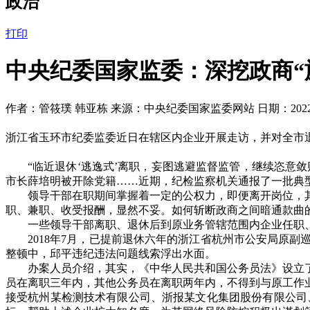
政治
打印
中央纪委国家监委：深挖政商“
作者：管筱璞 韩亚栋 来源：中央纪委国家监委网站 日期：2022-0
浙江省玉环市纪委监委近日在辖区内企业开展走访，并对全市
“
临近退休
‘
逃逸式
’
离职，妄图逃避监督监管，继续恣意敛
市长薛培明被开除党籍
……
近期，纪检监察机关通报了一批典
领导干部在职期间掌握着一定的公权力，即便离开岗位，
职、兼职、收受报酬，显然不妥。如何斩断政商之间暗通款曲
一些领导干部离职、退休后到原业务管辖范围内企业任职
2018
年
7
月，已提前退休六年的浙江省杭州市公安局原副
整顿中，邱平违纪违法问题线索浮出水面。
办案人员介绍，其实，《中华人民共和国公务员法》设立
员在离职三年内，其他公务员在离职两年内，不得到与原工作
接受杭州某检测技术有限公司、浙报某文化集团股份有限公司