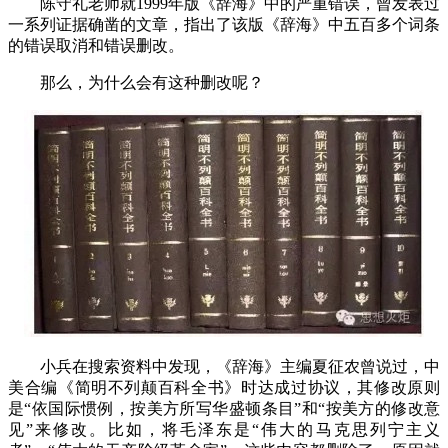
陈守礼老师就
1999
年版《辞海》中的严重错误，曾发表过
一系列证据确凿的文章，指出了该版《辞海》中五百多个词条
的错误取消和错误删改。
那么，为什么会有这种删改呢？
小兵在搜索资料中发现，《辞海》主编夏征农曾说过，中
美合编《简明不列颠百科全书》时达成过协议，其修改原则
是“依国际惯例，按美方所写华盛顿条目”和“按美方的修改意
见”来修改。比如，将毛泽东是“伟大的马克思列宁主义