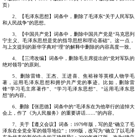
页）
2
、【毛泽东思想】词条中，删除了毛泽东“关于人民军队
和人民战争”的思想。
3
、【中国共产党】词条中，删除中国共产党是“马克思列
宁主义、毛泽东思想是党的指导思想和理论基础”。这一点，
与上文提到的新华字典对“理”的解释中删除的内容高度一致。
4
、【三湾改编】词条中，删除毛主席提出的“党对军队的
绝对领导”的原则。
5
、删除雷锋、王杰、王进喜、焦裕禄等英模人物学毛
著，运用毛泽东思想和拥护共产党的事迹。比如，删除雷
锋“学习毛主席著作”、“学习毛泽东思想”、“运用毛泽东思
想”的内容。
6
、删除【张思德】词条中的“毛泽东在为他举行的追悼大
会上，作了《为人民服务》的重要讲话……”的内容。
7
、关于【遵义会议】词条：
1979
年版，写的是“确立了毛
泽东在全党全军的领导地位”；
1999
版，改写为“确立了以毛泽