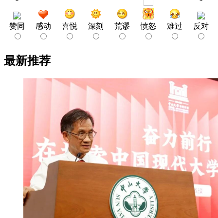
赞同
感动
喜悦
深刻
荒谬
愤怒
难过
反对
最新推荐