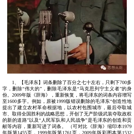
1
、【毛泽东】词条删除了百分之七十左右，只剩下
700
多
字，删除“伟大的”，删除毛泽东是“马克思列宁主义者”的身
份。
2009
年版《辞海》，重新恢复，将毛泽东的词条内容增写
至
1600
多字。例如，原被
1999
版错误删除的毛泽东“创造性地
提出了建立农村革命根据地，以农村包围城市，最后夺取城
市、取得全国胜利的战略思想，开创了无产阶级武装夺取政权
的新的道路”以及“人民军队和人民战争”是毛泽东的创造和贡
献等内容，重新写进了词条。
（可对比《辞海》缩印本
1979
年版第
1455
页，
1999
年版第
1761
页，
2009
年版彩图本第
1532