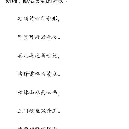
朗诵了献给贺老的诗歌：
期颐诗心红彤彤，
可贺可敬老愚公。
喜儿喜迎新世纪，
雷锋雷鸣响凌空。
桂林山水美如画，
三门峡里鬼斧工。