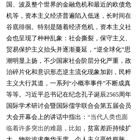
国、
波及整个世界的
金融危机和最近的欧债危
机等，资本主义经济普遍陷入低迷，长时间在
谷底徘徊。特别是随着经济危机，资本主义社
会也呈现了种种乱象：社会撕裂，保守主义、
贸易保护主义抬头并逐渐蔓延，“逆全球化”思
潮明显上扬，不少国家社会阶层分化严重，政
治碎片化和意识形态逆主流化现象加剧，民粹
主义大行其道，一系列“小概率事件”不断成真
等等。
习近平总书记在纪念孔子诞辰2565周年
国际学术研讨会暨国际儒学联合会第五届会员
大会开幕会上的讲话
中指出：
“当代人类也面
临着许多突出的难题，比如
，贫富差距持续扩
大，物欲追求奢华无度，个人主义恶性膨胀，