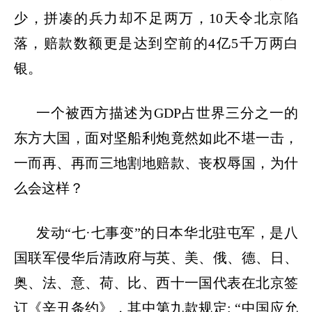
少，拼凑的兵力却不足两万，10天令北京陷
落，赔款数额更是达到空前的4亿5千万两白
银。
一个被西方描述为
GDP占世界三分之一的
东方大国，面对坚船利炮竟然如此不堪一击，
一而再、再而三地割地赔款、丧权辱国，为什
么会这样？
发动
“七·七事变”的日本华北驻屯军，是八
国联军侵华后清政府与英、美、俄、德、日、
奥、法、意、荷、比、西十一国代表在北京签
订《辛丑条约》，其中第九款规定: “中国应允