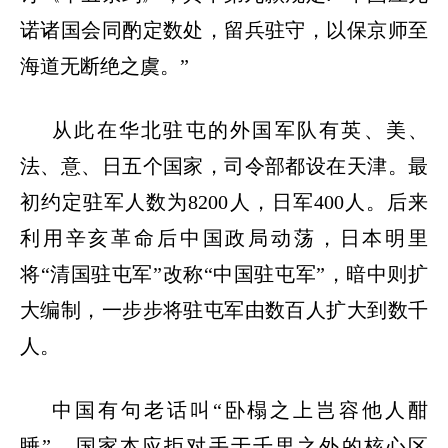
诺诸国会同酌定数处，留兵驻守，以保京师至
海道无断绝之虞。”
从此在华北驻屯的外国军队有英、美、
法、意、日五个国家，司令部都设在天津。最
初约定驻军人数为
8200人，日军400人。后来
利用辛亥革命后中国政局动荡，日本明里
将“清国驻屯军”改称“中国驻屯军”，暗中则扩
大编制，一步步将驻屯军由数百人扩大到数千
人。
中国有句老话叫
“卧榻之上岂容他人酣
睡”。国家本应拒对手于千里之外的核心区