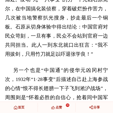
尔，在中国搞化装侦察，穿着破烂扮作苦力，
几次被当地警察扒光搜身，抄走最后一个铜
板。石原从切身体验中得出结论：中国官府对
民众苛刻，一旦有事，民众不会站到官府一边
共同担当。此人一到东北就口出狂言：“我不
用拔剑，只用竹刀就足以吓退张学良！”
另一个也是
“中国通”的侵华元凶冈村宁
次，1932年“1·28事变”后描述自己赴上海参战
的心情“恨不得长翅膀一下子飞到淞沪战场”，
周围则是“怀着必胜的自信心，抢着同中国军
作战的陆军兵将”。
11
首页
点赞
分享