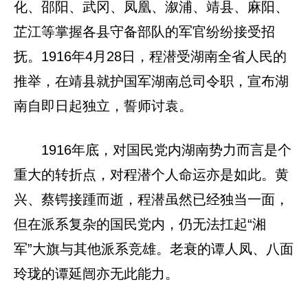
化、邵阳、武冈、凤凰、溆浦、靖县、麻阳、
芷江等掌握各县守备部队的军官纷纷接受招
抚。1916年4月28日，程潜受湖南全省人民的
推举，在靖县就护国军湖南总司令职，宣布湖
南自即日起独立，誓师讨袁。
1916年底，对国民党内湖南势力而言是个
重大的转折点，对程潜个人命运亦是如此。黄
兴、蔡锷接踵而逝，程潜虽然已经独当一面，
但在派系复杂的国民党内，仍无法扛起“湘
军”大旗与其他派系竞雄。老衰的谭人凤、八面
玲珑的谭延闿亦无此能力。