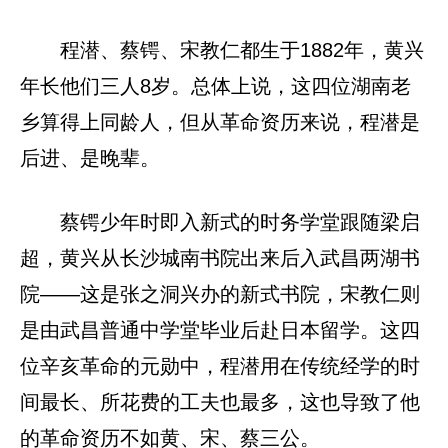
程潜、蔡锷、宋教仁都生于1882年，黄兴
年长他们三人8岁。总体上说，这四位湖南老
乡算得上同龄人，但从革命资历来说，程潜是
后进、是晚辈。
蔡锷少年时即入新式的时务学堂跟随梁启
超，黄兴从长沙城南书院出来后入武昌两湖书
院——这是张之洞兴办的新式书院，宋教仁则
是由武昌普通中学堂毕业后赴日本留学。这四
位辛亥革命的元勋中，程潜用在传统经学的时
间最长、所花费的工夫也最多，这也导致了他
的革命资历不如黄、宋、蔡三公。