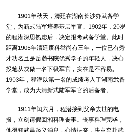
1901年秋天，清廷在湖南长沙办武备学
堂，为新式陆军培养基层军官。1902年，20岁
的程潜深思熟虑后，决定报考武备学堂。此时
距离1905年清廷废科举尚有三年，一位已有秀
才功名且是岳麓书院优秀学子的年轻人，决心
投笔从戎做一名下级军官，实在是不容易。
1903年，程潜以第一名的成绩考入了湖南武备
学堂，成为大清新式陆军军官的后备者。
1911年闰六月，程潜接到父亲去世的电
报，立刻请假回湘料理丧事。丧事料理完毕，
他得知武昌起义消息，心情振奋，决意奔赴武