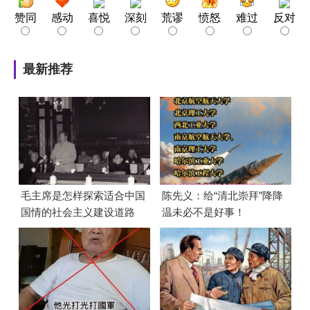
赞同
感动
喜悦
深刻
荒谬
愤怒
难过
反对
最新推荐
毛主席是怎样探索适合中国
陈先义：给“清北崇拜”降降
国情的社会主义建设道路
温未必不是好事！
的？