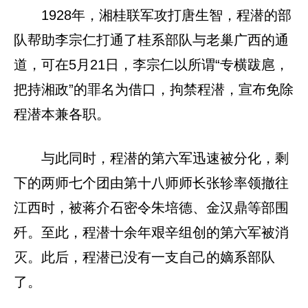
1928年，湘桂联军攻打唐生智，程潜的部
队帮助李宗仁打通了桂系部队与老巢广西的通
道，可在5月21日，李宗仁以所谓“专横跋扈，
把持湘政”的罪名为借口，拘禁程潜，宣布免除
程潜本兼各职。
与此同时，程潜的第六军迅速被分化，剩
下的两师七个团由第十八师师长张轸率领撤往
江西时，被蒋介石密令朱培德、金汉鼎等部围
歼。至此，程潜十余年艰辛组创的第六军被消
灭。此后，程潜已没有一支自己的嫡系部队
了。