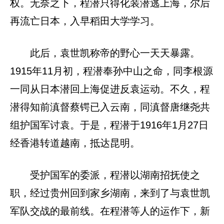
权。无奈之下，程潜只得化装潜逃上海，尔后
再流亡日本，入早稻田大学学习。
此后，袁世凯称帝的野心一天天暴露。
1915年11月初，程潜奉孙中山之命，同李根源
一同从日本潜回上海促进反袁运动。不久，程
潜得知前滇督蔡锷已入云南，同滇督唐继尧共
组护国军讨袁。于是，程潜于1916年1月27日
经香港转道越南，抵达昆明。
受护国军的委派，程潜以湖南招抚使之
职，经过贵州回到家乡湖南，来到了与袁世凯
军队交战的最前线。在程潜等人的运作下，新