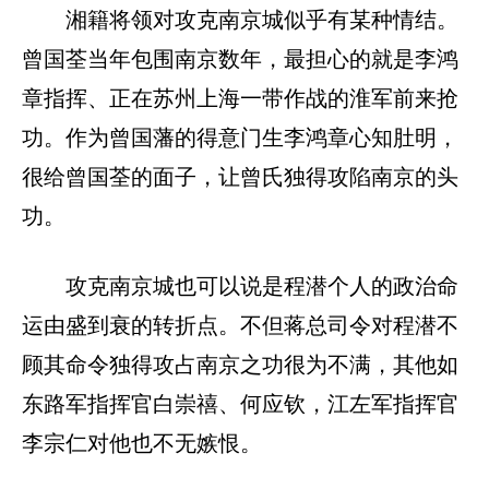
湘籍将领对攻克南京城似乎有某种情结。
曾国荃当年包围南京数年，最担心的就是李鸿
章指挥、正在苏州上海一带作战的淮军前来抢
功。作为曾国藩的得意门生李鸿章心知肚明，
很给曾国荃的面子，让曾氏独得攻陷南京的头
功。
攻克南京城也可以说是程潜个人的政治命
运由盛到衰的转折点。不但蒋总司令对程潜不
顾其命令独得攻占南京之功很为不满，其他如
东路军指挥官白崇禧、何应钦，江左军指挥官
李宗仁对他也不无嫉恨。