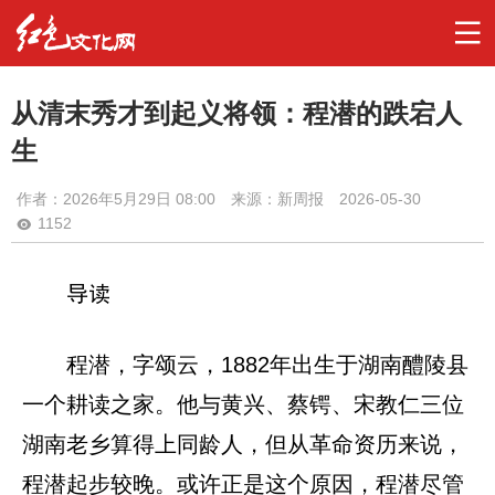
从清末秀才到起义将领：程潜的跌宕人
生
作者：
2026年5月29日 08:00
来源：新周报
2026-05-30
1152
导读
程潜，字颂云，1882年出生于湖南醴陵县
一个耕读之家。他与黄兴、蔡锷、宋教仁三位
湖南老乡算得上同龄人，但从革命资历来说，
程潜起步较晚。或许正是这个原因，程潜尽管