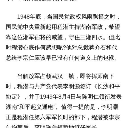
1948年底，当国民党政权风雨飘摇之时，
国民党中央重新起用程潜主持湖南军政，希望
靠这位湘军宿将的威望，守住三湘四水。但此
时程潜心底作何感想呢?他对总裁蒋介石和代
总统李宗仁应该早已没有任何道义上的包袱。
当解放军占领武汉三镇，即将挥师南下
时，程潜与共产党代表李明灏签订《长沙和平
协定》，并于1949年8月4日与陈明仁领衔发表
湖南“和平起义通电”。值得一提的是，李明灏
正是程潜任第六军军长时的部下，程潜被李宗
仁拘禁后，李明灏曾短暂地继任军长。