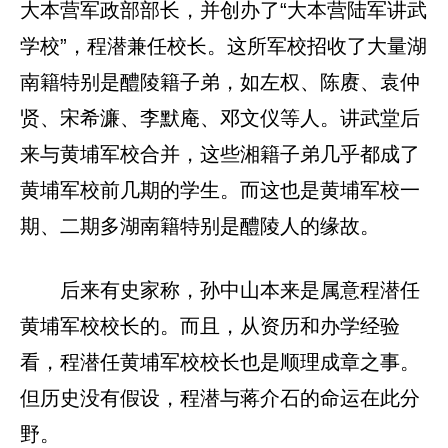
大本营军政部部长，并创办了“大本营陆军讲武
学校”，程潜兼任校长。这所军校招收了大量湖
南籍特别是醴陵籍子弟，如左权、陈赓、袁仲
贤、宋希濂、李默庵、邓文仪等人。讲武堂后
来与黄埔军校合并，这些湘籍子弟几乎都成了
黄埔军校前几期的学生。而这也是黄埔军校一
期、二期多湖南籍特别是醴陵人的缘故。
后来有史家称，孙中山本来是属意程潜任
黄埔军校校长的。而且，从资历和办学经验
看，程潜任黄埔军校校长也是顺理成章之事。
但历史没有假设，程潜与蒋介石的命运在此分
野。