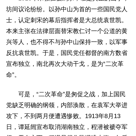
坊间议论纷纷。以孙中山为首的一些国民党人
士，认定刺宋的幕后指挥者是大总统袁世凯。
本来主张在法律层面替宋教仁讨一个公道的黄
兴等人，也不得不与孙中山保持一致，以军事
反抗袁世凯。于是，国民党任都督的南方数省
宣布独立，南北再次大动干戈，是为“二次革
命”。
可是，“二次革命”是匆促之战，加上国民
党缺乏明确的纲领，内部涣散，在袁军大举进
攻下，不到两月便遭遇惨败。1913年8月13
日，谭延闿宣布取消湖南独立，程潜被褫夺军