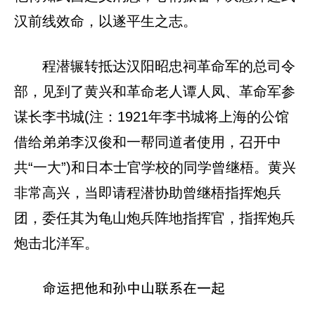
汉前线效命，以遂平生之志。
程潜辗转抵达汉阳昭忠祠革命军的总司令
部，见到了黄兴和革命老人谭人凤、革命军参
谋长李书城(注：1921年李书城将上海的公馆
借给弟弟李汉俊和一帮同道者使用，召开中
共“一大”)和日本士官学校的同学曾继梧。黄兴
非常高兴，当即请程潜协助曾继梧指挥炮兵
团，委任其为龟山炮兵阵地指挥官，指挥炮兵
炮击北洋军。
命运把他和孙中山联系在一起