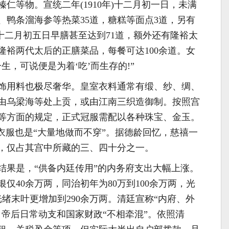
仁等物。宣统二年(1910年)十二月初一日，未满
、鸭条溜海参等热菜35道，糖糕等面点3道，另有
;十二月初五日早膳甚至达到71道，额外还有隆裕太
隆裕两代太后的正膳菜品，每餐可达100余道。女
生，可说便是为着‘吃’而生存的!”
饰用料也极尽奢华。皇室衣料通常有缎、纱、绸、
由乌梁海等处上贡，或由江南三织造御制。按照宫
等方面的规定，正式冠服需配以各种珠宝、金玉。
衣服也是“大量地做而不穿”。据德龄回忆，慈禧一
件，仅占其宫中所藏的三、四十分之一。
结果是，“供备内廷传用”的内务府支出大幅上涨。
仅40余万两，同治初年为80万到100余万两，光
光绪末叶更增加到290余万两。清廷宣称“内府、外
，帝后日常动支和国家财政“不相牵混”。依照清