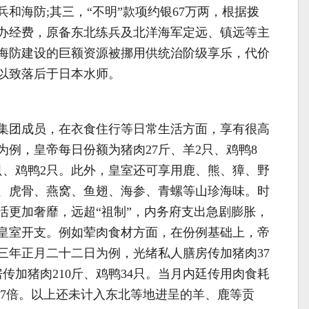
和海防;其三，“不明”款项约银67万两，根据拨
办经费，原备东北练兵及北洋海军定远、镇远等主
海防建设的巨额资源被挪用供统治阶级享乐，代价
以致落后于日本水师。
集团成员，在衣食住行等日常生活方面，享有很高
例，皇帝每日份额为猪肉27斤、羊2只、鸡鸭8
只、鸡鸭2只。此外，皇室还可享用鹿、熊、獐、野
、虎骨、燕窝、鱼翅、海参、青螺等山珍海味。时
活更加奢靡，远超“祖制”，内务府支出急剧膨胀，
皇室开支。例如荤肉食材方面，在份例基础上，帝
三年正月二十二日为例，光绪私人膳房传加猪肉37
房传加猪肉210斤、鸡鸭34只。当月内廷传用肉食耗
的8.7倍。以上还未计入东北等地进呈的羊、鹿等贡