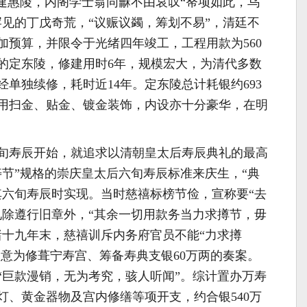
修建惠陵，内阁学士翁同龢不由哀叹“帑项如此，乌
罕见的丁戊奇荒，“议赈议蠲，筹划不易”，清廷不
加预算，并限令于光绪四年竣工，工程用款为560
的定东陵，修建用时6年，规模宏大，为清代多数
单独续修，耗时近14年。定东陵总计耗银约693
用扫金、贴金、镀金装饰，内设亦十分豪华，在明
旬寿辰开始，就追求以清朝皇太后寿辰典礼的最高
寿节”规格的崇庆皇太后六旬寿辰标准来庆生，“典
其六旬寿辰时实现。当时慈禧标榜节俭，宣称要“去
礼除遵行旧章外，“其余一切用款务当力求撙节，毋
绪十九年末，慈禧训斥内务府官员不能“力求撙
同意为修葺宁寿宫、筹备寿典支银60万两的奏案。
“巨款漫销，无为考究，骇人听闻”。综计置办万寿
灯、黄金器物及宫内修缮等项开支，约合银540万