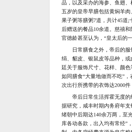
品，以及采办的海参、鱼翅、榛
五岁的皇帝早膳包括黄焖羊肉
果子粥等膳粥7道，共计45道
后赠送的餐品10余道。慈禧和
官德龄甚至认为，“皇太后的一
日常膳食之外，帝后的服
绢、貂皮、银鼠皮等品种，或
廷关于服饰尺寸、花样、颜色
如同膳食“大量地做而不吃”，
次出行所携带的衣饰达2000
帝后日常生活挥霍无度的
据研究，咸丰时期内务府年支银
绪朝中后期达140余万两，至
库各动各款，出入均有常经”