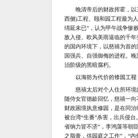
晚清帝后的财政挥霍，以
西侧)工程、颐和园工程最为
绵延未已”，认为甲午战争惨
敌入侵、欧风美雨逼临的千年
的国内环境下，以慈禧为首的
国强兵、自强御侮的进程。晚
治阶级的黑暗腐朽。
以海防为代价的修园工程
慈禧太后对个人住所环境
随侍女官德龄回忆，慈禧一向
财政困境执意修园，是在同治朝
被台湾“生番”杀害，出兵侵
省饷力皆不济”，李鸿藻等朝
之脂膏，供园庭之工作”，“