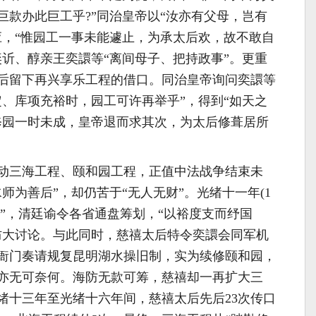
巨款办此巨工乎?”同治皇帝以“汝亦有父母，岂有
应，“惟园工一事未能遽止，为承太后欢，故不敢自
奕䜣、醇亲王奕譞等“离间母子、把持政事”。更重
后留下再兴享乐工程的借口。同治皇帝询问奕譞等
定、库项充裕时，园工可许再举乎”，得到“如天之
修园一时未成，皇帝退而求其次，为太后修葺居所
动三海工程、颐和园工程，正值中法战争结束未
师为善后”，却仍苦于“无人无财”。光绪十一年(1
浩繁”，清廷谕令各省通盘筹划，“以裕度支而纾国
防大讨论。与此同时，慈禧太后特令奕譞会同军机
衙门奏请规复昆明湖水操旧制，实为续修颐和园，
亦无可奈何。海防无款可筹，慈禧却一再扩大三
绪十三年至光绪十六年间，慈禧太后先后23次传口