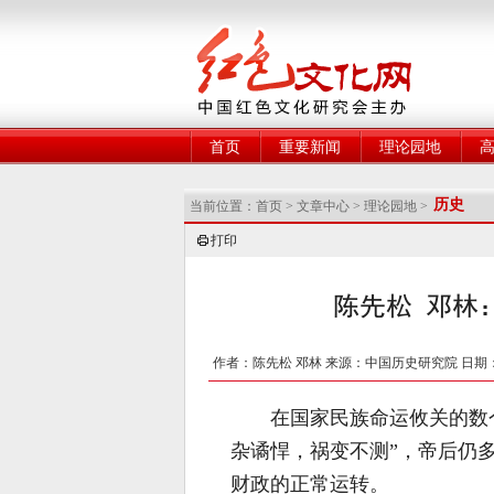
网
首页
重要新闻
理论园地
历史
当前位置：
首页
>
文章中心
>
理论园地
>
打印
陈先松 邓林
作者：陈先松 邓林 来源：中国历史研究院 日期：20
在国家民族命运攸关的数
杂谲悍，祸变不测”，帝后仍
财政的正常运转。