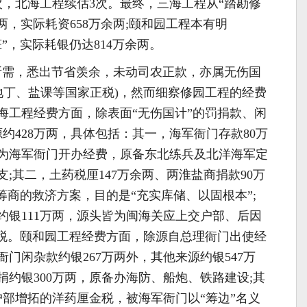
次，北海工程续估3次。最终，三海工程从“踏勘修
两，实际耗资658万余两;颐和园工程本有明
”，实际耗银仍达814万余两。
所需，悉出节省羡余，未动司农正款，亦属无伤国
”指地丁、盐课等国家正税)，然而细察修园工程的经费
海工程经费方面，除表面“无伤国计”的罚捐款、闲
源约428万两，具体包括：其一，海军衙门存款80万
为海军衙门开办经费，原备东北练兵及北洋海军定
;其二，土药税厘147万余两、两淮盐商捐款90万
筹商的救济方案，目的是“充实库储、以固根本”;
约银111万两，源头皆为闽海关应上交户部、后因
正税。颐和园工程经费方面，除源自总理衙门出使经
门闲杂款约银267万两外，其他来源约银547万
约银300万两，原备办海防、船炮、铁路建设;其
户部增拓的洋药厘金税，被海军衙门以“筹边”名义