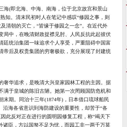
三海(即北海、中海、南海，位于北京故宫和景山
人熟知。清末民初时人在笔记中感叹“修园之事，则
败及清朝的灭亡，“皆缘于修园之一念”。在近代外
变局中，在晚清财政捉襟见肘、人民反抗此起彼伏
清廷统治集团一味追求个人享受，严重阻碍中国富
清帝后及权贵集团的穷奢极欲，充分展现了封建统
的奢华追求，是晚清大兴皇家园林工程的主因。据
不满于皇城的陈旧古陋。她第一次罔顾国防危机和
末期。同治十三年(1874年)，日本借口琉球船民
台。沿海各省意识到海防建设的重要性，却苦于“各
臣因此反对正在进行的圆明园修复工程，称“竭天下
内外诸臣，方以国帑不足为忧，而园工非一两千万莫