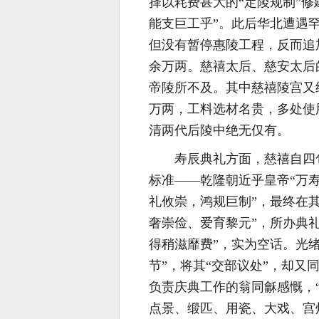
择以耗费甚大的“定陵规制”
能支巨工乎”。此后华北遭遇
但没有暂停惠陵工程，反而追
余万两。慈禧太后、慈安太后
帝陵所不及。其中慈禧陵宫又经
万两，工料选材名贵，多处使
清两代后陵中绝无仅有。
寿辰典礼方面，慈禧自四
标准——乾隆朝近乎皇帝“万
礼攸崇，鸿规巨制”，最终在
奢崇俭、爱育黎元”，所办典
得稍滋靡费”，实为空话。光
节”，将其“交部议处”，却又
负责庆典工作的翁同龢感慨，
点景、缎匹、用瓷、大戏、宫