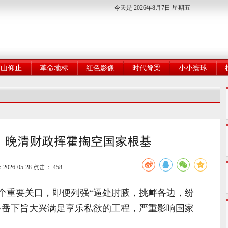
今天是 2026年8月7日 星期五
高山仰止
革命地标
红色影像
时代脊梁
小小寰球
：晚清财政挥霍掏空国家根基
26-05-28 点击：
458
个重要关口，即便列强“逼处肘腋，挑衅各边，纷
多番下旨大兴满足享乐私欲的工程，严重影响国家