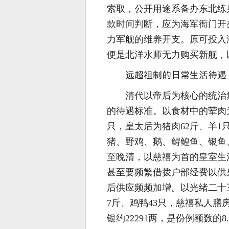
索取，公开用途系备办东北练兵
款时间判断，应为海军衙门开
力军舰的维养开支。原可投入
便是北洋水师无力购买新舰，
远超祖制的日常生活待遇
清代以帝后为核心的统治
的待遇标准。以食材中的荤肉为
只，皇太后为猪肉62斤、羊1
猪、野鸡、鹅、鲟鳇鱼、银鱼
至晚清，以慈禧为首的皇室生
甚至要频繁借拨户部经费以供
后供应频频加增。以光绪二十
7斤、鸡鸭43只，慈禧私人膳
银约22291两，是份例额数