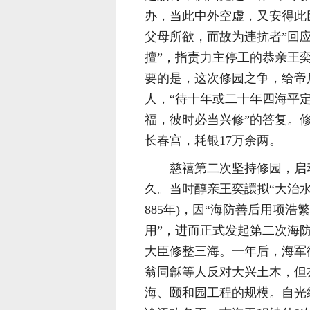
办，当此中外空虚，又安得此
父母所欲，而故为违抗者”回
擅”，指责力主停工的恭亲王
要的是，这次修园之争，给帝
人，“待十年或二十年四海平
福，彼时必当兴修”的答复。
长春宫，耗银17万余两。
慈禧第二次坚持修园，启
久。当时醇亲王奕譞拟“大治水
885年)，因“海防善后用项
用”，进而正式发起第二次海
大臣修整三海。一年后，海军
翁同龢等人反对大兴土木，但
海、颐和园工程的规模。自光