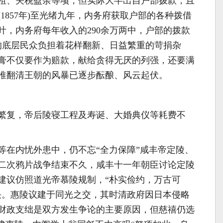
租、关税盈余等项，但实际大半出自户部拨款，且
1857年)至光绪九年，内务府获取户部的各种拨借
末叶，内务府每年收入的290余万两中，户部的拨款
期的底层民众负担着花样翻新、日益繁重的苛捐杂
膏不仅要作为赔款，献给贪得无厌的列强，还要满
推翻清王朝的风暴已逐步酝酿、风云起伏。
繁复，帝后陵寝工程及寿诞、大婚典仪等耗费不
等在内忧外患中，仍不忘“全力保障”咸丰帝定陵、
二次鸦片战争结束不久，咸丰十一年朝臣讨论定陵
建议仿照道光帝慕陵规制，“朴实俭约，万古可
决。惠陵议建于同光之交，其时清政府因日本侵略
财政支绌是双方发生争论的主要原因，但慈禧仍选