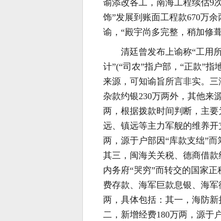
谕添改各工，南海工程续估9
饰”发展到账面工程款670万余
谕，“殿宇尚多完整，稍加修葺
清廷曾发布上谕称“工用
计”(“司农”指户部，“正款
来源，可知谕旨所言非实。三
杂款约银230万两外，其他来
两，根据拨款时间判断，主要
远、镇远等主力军舰的维养开支
两，源于户部因“库款支绌”而
其三，闽海关关税、德商借款
内务府“哭穷”而转交的国家
费存款、海军巨款息银、海军衙
两，具体包括：其一，海防新捐
二，新增经费180万两，源于