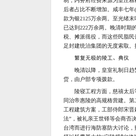
制，内务府经费来源为皇庄粮
后者占比不断增加。咸丰七年(
款为银2125万余两。至光绪
已达到222万余两。晚清时
税、摊派徭役，而这些民脂民
足封建统治集团的无度索取。
繁复无极的陵工、典仪
晚清以降，皇室礼制日趋
赀，由户部专项拨款。
陵寝工程方面，慈禧太后
同治帝惠陵的高规格营建。第
工程建筑方案，工部侍郎宋晋
法”，被礼亲王世铎等会商否
台湾而进行海防塞防大讨论，