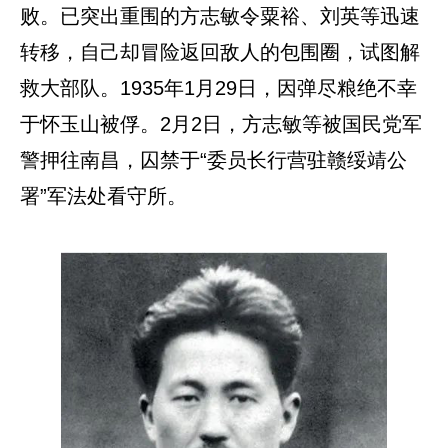
败。已突出重围的方志敏令粟裕、刘英等迅速
转移，自己却冒险返回敌人的包围圈，试图解
救大部队。1935年1月29日，因弹尽粮绝不幸
于怀玉山被俘。2月2日，方志敏等被国民党军
警押往南昌，囚禁于“委员长行营驻赣绥靖公
署”军法处看守所。