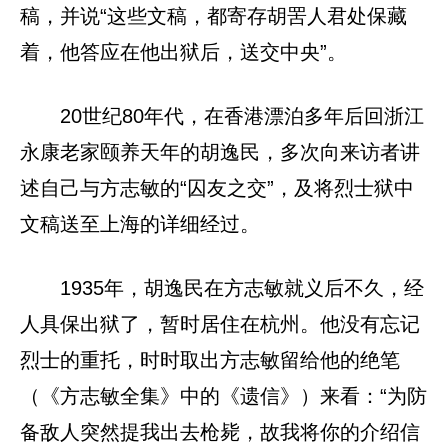
稿，并说“这些文稿，都寄存胡罟人君处保藏
着，他答应在他出狱后，送交中央”。
20世纪80年代，在香港漂泊多年后回浙江
永康老家颐养天年的胡逸民，多次向来访者讲
述自己与方志敏的“囚友之交”，及将烈士狱中
文稿送至上海的详细经过。
1935年，胡逸民在方志敏就义后不久，经
人具保出狱了，暂时居住在杭州。他没有忘记
烈士的重托，时时取出方志敏留给他的绝笔
（《方志敏全集》中的《遗信》）来看：“为防
备敌人突然提我出去枪毙，故我将你的介绍信