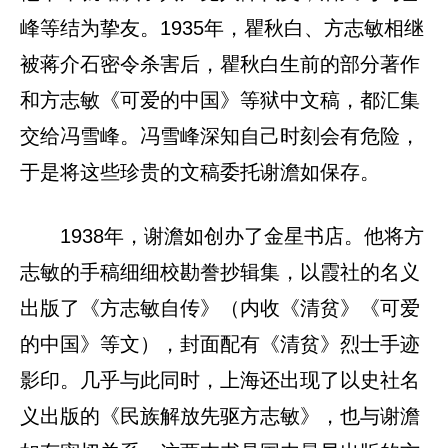
峰等结为挚友。1935年，瞿秋白、方志敏相继
被蒋介石密令杀害后，瞿秋白生前的部分著作
和方志敏《可爱的中国》等狱中文稿，都汇集
交给冯雪峰。冯雪峰深知自己时刻会有危险，
于是将这些珍贵的文稿委托谢澹如保存。
1938年，谢澹如创办了金星书店。他将方
志敏的手稿细细校勘誊抄辑集，以霞社的名义
出版了《方志敏自传》（内收《清贫》《可爱
的中国》等文），封面配有《清贫》烈士手迹
影印。几乎与此同时，上海还出现了以史社名
义出版的《民族解放先驱方志敏》，也与谢澹