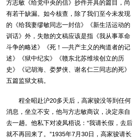
方志敏《给党中央的信》抄件开具的篇目，尚
有若干缺漏。如今核查，除了我们至今未发现
的《给我妻缪敏同志一封信》《新生活运动的
训话》外，失散的文稿应该是指《我从事革命
斗争的略述》《死！—共产主义的殉道者的记
述》《狱中纪实》《赣东北苏维埃创立的历
史》《记胡海、娄梦侠、谢名仁三同志的死》
五篇监狱文稿。
程全昭赴沪20多天后，高家骏没等到任何
消息，坐立不安，他与方志敏商议，决定亲自
去一趟。他私下对凌凤梧说：“我请长假，去后
就不再回来了。”1935年7月30日，高家骏请长