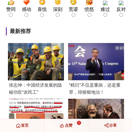
赞同
感动
喜悦
深刻
荒谬
愤怒
难过
反对
最新推荐
张志坤：中国经济发展的隐
“精日”不仅是重病，还是重
秘功臣“农民工”
罪，得狠狠地治！
1
首页
点赞
分享