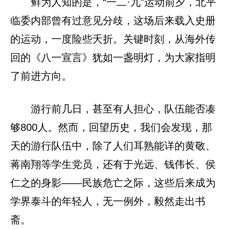
鲜为人知的是，“一二·九”运动前夕，北平
临委内部曾有过意见分歧，这场后来载入史册
的运动，一度险些夭折。关键时刻，从海外传
回的《八一宣言》犹如一盏明灯，为大家指明
了前进方向。
游行前几日，甚至有人担心，队伍能否凑
够800人。然而，回望历史，我们会发现，那
天的游行队伍中，除了人们耳熟能详的黄敬、
蒋南翔等学生党员，还有于光远、钱伟长、侯
仁之的身影——民族危亡之际，这些后来成为
学界泰斗的年轻人，无一例外，毅然走出书
斋。