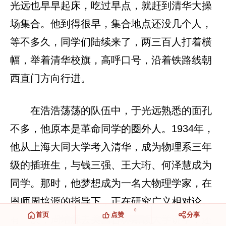
光远也早早起床，吃过早点，就赶到清华大操
场集合。他到得很早，集合地点还没几个人，
等不多久，同学们陆续来了，两三百人打着横
幅，举着清华校旗，高呼口号，沿着铁路线朝
西直门方向行进。
在浩浩荡荡的队伍中，于光远熟悉的面孔
不多，他原本是革命同学的圈外人。1934年，
他从上海大同大学考入清华，成为物理系三年
级的插班生，与钱三强、王大珩、何泽慧成为
同学。那时，他梦想成为一名大物理学家，在
恩师周培源的指导下，正在研究广义相对论。
0
首页
点赞
分享
有一次，周培源去美国普林斯顿大学讲学，还