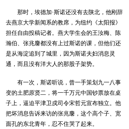
那时，埃德加·斯诺还没有去陕北，他刚辞
去燕京大学新闻系的教席，为纽约《太阳报》
担任自由投稿记者。燕大学生会的王汝梅、陈
瀚伯、张兆麐都没有上过斯诺的课，但他们还
是从海淀追到了城里，因为斯诺夫妇消息灵
通，而且没有洋大人的那股子架势。
有一次，斯诺听说，曾一手策划九一八事
变的土肥原贤二，将一千万元中国钞票放在桌
子上，逼迫平津卫戍司令宋哲元宣布独立。他
把坏消息告诉来访的张兆麐，这个高个子、宽
面孔的东北青年，忍不住哭了起来。