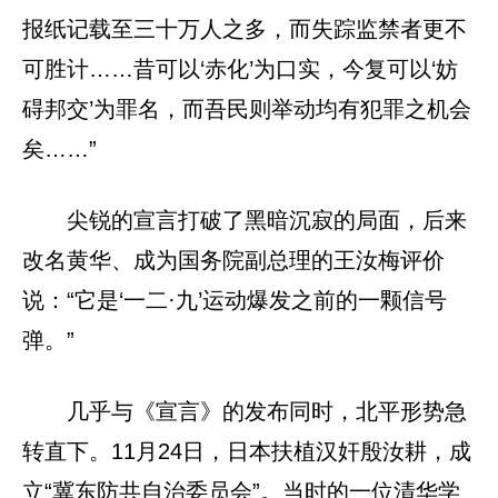
报纸记载至三十万人之多，而失踪监禁者更不
可胜计……昔可以‘赤化’为口实，今复可以‘妨
碍邦交’为罪名，而吾民则举动均有犯罪之机会
矣……”
尖锐的宣言打破了黑暗沉寂的局面，后来
改名黄华、成为国务院副总理的王汝梅评价
说：“它是‘一二·九’运动爆发之前的一颗信号
弹。”
几乎与《宣言》的发布同时，北平形势急
转直下。11月24日，日本扶植汉奸殷汝耕，成
立“冀东防共自治委员会”。当时的一位清华学