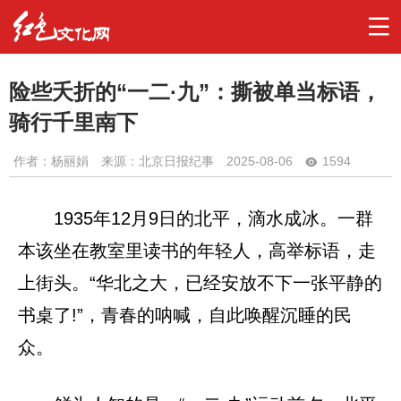
险些夭折的“一二·九”：撕被单当标语，
骑行千里南下
作者：
杨丽娟
来源：北京日报纪事
2025-08-06
1594
1935年12月9日的北平，滴水成冰。一群
本该坐在教室里读书的年轻人，高举标语，走
上街头。“华北之大，已经安放不下一张平静的
书桌了!”，青春的呐喊，自此唤醒沉睡的民
众。