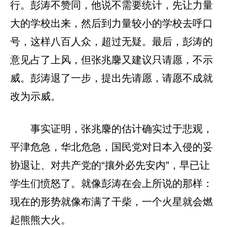
行。彭涛不赞同，他说不需要统计，先让力量
大的学校出来，然后到力量较小的学校去呼口
号，这样八百人众，超过无疑。最后，彭涛的
意见占了上风，但张兆麐又建议只请愿，不示
威。彭涛退了一步，提出先请愿，请愿不成就
改为示威。
事实证明，张兆麐的估计确实过于悲观，
平津危急，华北危急，国民党对日本入侵的妥
协退让、对共产党的“攘外必先安内”，早已让
学生们愤怒了。就像彭涛在会上所说的那样：
现在的形势就像布满了干柴，一个火星就会燃
起熊熊大火。