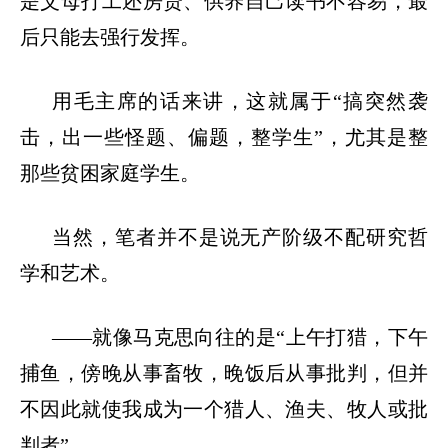
是父母打工还房贷、供养自己读书不容易，最
后只能去强行发挥。
用毛主席的话来讲，这就属于
“
搞突然袭
击，出一些怪题、偏题，整学生
”
，尤其是整
那些贫困家庭学生。
当然，笔者并不是说无产阶级不配研究哲
学和艺术。
——
就像马克思向往的是
“
上午打猎，下午
捕鱼，傍晚从事畜牧，晚饭后从事批判，但并
不因此就使我成为一个猎人、渔夫、牧人或批
判者
”
。