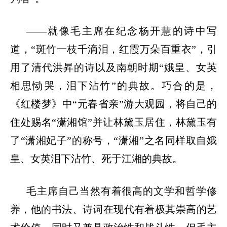
——
就像毛主席在纪念杨开慧的诗中写
道，
“
斑竹一枝千滴泪，红霞万朵百重衣
”
，引
用了清代洪昇的诗以及南朝时期
“
娥皇、女英
相思恸哭，泪下沾竹
”
的典故。巧合的是，
《红楼梦》中
“
元春省亲
”
游大观园，将自己的
住处赐名
“
潇湘馆
”
并让林黛玉居住，林黛玉有
了
“
潇湘妃子
”
的称号，
“
潇湘
”
之名同样取自娥
皇、女英泪下沾竹、死于江湘的典故。
毛主席自己当然有着很高的文学和哲学修
养，他的书法、诗词在现代有着极其崇高的艺