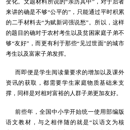
变化。文题材料所说的
“
亲历其中
”
，对于后者
来讲的确是不够
“
公平的
”
，只能通过平时积累
的二手材料去
“
为赋新词强说愁
”
。所以，这样
的题目的确对于农村考生以及贫困家庭子弟不
够
“
友好
”
，而更有利于那些
“
见过世面
”
的城市
考生以及富家子弟发挥。
而即便是学生阅读量要求的增加以及课外
资讯的获取，都需要学生家庭物质基础来支
撑，同样是对相对富裕的人群子弟更加友好。
前些年，全国中小学开始统一使用部编版
语文教材，与之相伴随的就是
“
以语文为核