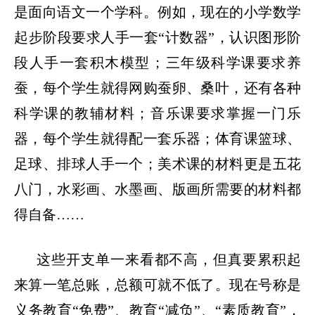
是面向语文一个学科。例如，现在的小学数学
起步阶段要求人手一套
“
计数器
”
，认识图形阶
段人手一套积木模型；三年级科学课要求养
蚕，每个学生就得网购蚕卵、桑叶，还有各种
科学课的教辅材料；音乐课要求掌握一门乐
器，每个学生就得配一套乐器；体育课篮球、
足球、排球人手一个；美术课的材料更是五花
八门，水彩画、水墨画、版画所需要的材料都
得自备
……
这些开支单一来看都不高，但真要累积起
来算一笔总账，总额可就不低了。现在号称是
义务教育
“
免费
”
、教育
“
减负
”
、
“
素质教育
”
，