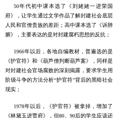
50
年代初中课本选了《刘姥姥一进荣国
府》，让学生通过文学作品了解封建社会底层
人民和官僚贵族的差距；高中课本选了《诉肺
腑》，主要表达的是对封建腐朽思想的反抗；
1966
年以后，各地自编教材，普遍选的是
《护官符》和《葫芦僧判断葫芦案》，同样是
对封建社会官场腐败的深刻揭露，要求学生用
阶级斗争的方法分析
“
护官符
”
背后的黑暗社会
现实；
1978
年以后，《护官符》被拿掉，增加了
《林黛玉进贾府》，但
80
、
90
后的学生应该还