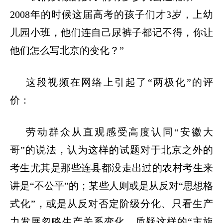
2008
年的时候这届高考的孩子们才
3
岁，上幼
儿园小班，他们连自己尿裤子都记不得，你让
他们怎么写北京的变化？
”
这段视频在网络上引起了
“
两极化
”
的评
价：
劳动群众从直观感受高度认同
“
安徽大
哥
”
的说法，认为这样的试题对于北京之外的
考生尤其是那些连县都没走出过的农村考生来
讲是
“
不公平
”
的；某些人则或是从反对
“
思想格
式化
”
，或是从反对否定阶级分化、只看生产
力发展忽略生产关系变化，质疑这样的
“
主旋