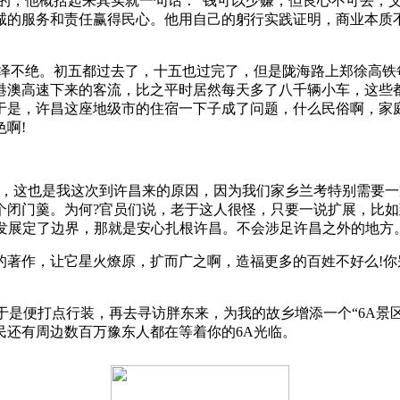
的，他概括起来其实就一句话：“钱可以少赚，但良心不可丢，
诚的服务和责任赢得民心。他用自己的躬行实践证明，商业本质
络绎不绝。初五都过去了，十五也过完了，但是陇海路上郑徐高铁
京港澳高速下来的客流，比之平时居然每天多了八千辆小车，这些
于是，许昌这座地级市的住宿一下子成了问题，什么民俗啊，家
啊!
说，这也是我这次到许昌来的原因，因为我们家乡兰考特别需要
个闭门羹。为何?官员们说，老于这人很怪，只要一说扩展，比如
的发展定了边界，那就是安心扎根许昌。不会涉足许昌之外的地方
著作，让它星火燎原，扩而广之啊，造福更多的百姓不好么!你
，于是便打点行装，再去寻访胖东来，为我的故乡增添一个“6A景
民还有周边数百万豫东人都在等着你的6A光临。