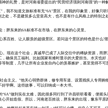
神的礼赞，是对河南省委提出的“民营经济强则河南强”的一种
”，我不知道文旅标准有无“6A”景区，在我的印象里，好像只听
特别之处，不是建筑多么堂皇高大，也不是有什么风格上的特别之
。
结论：胖东来的6A标准不在市场，在胖东来的心灵里。
心系百姓、让人眼羡的超级景区。若问这个景区的特色是什么?那
真心。现在这个社会，真诚早已成了人际交往中的稀缺资源，而胖
工，确保员工福利。比如国家有难时显示的大爱担当。水灾也好
等等制度，几乎让所有企业发自内心的羡慕嫉妒，甚至觉得不可
叫社会主义。”他关心弱势群体，修专用车道、设置残疾人专用购
不好学啊。这些故事，可以归纳成一本大书。
灵的“6A”做到实在太难，因此很多同行到了许昌听听看看，便摇
良心开始造假。所以，河南老百姓说，胖东来的出现，豫东平原