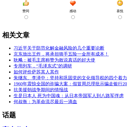
相关文章
习近平关于防范化解金融风险的几个重要论断
京东放出王炸，将承担骑手五险一金所有成本！
耿飚：被毛主席称赞为敢说真话的好大使
专用列车，“毛泽东式”的调研
如何评价萨苏其人其作
朱继东、李泽中：坚持和巩固党的文化领导权的四个着力
1960年震惊全国的诈骗大案：假冒周总理批示骗走银行2
抗美援朝战争期间的情报战
生是日本人 死为中国魂：从日本帝国军人到八路军俘虏
何叔衡：为革命流尽最后一滴血
话题