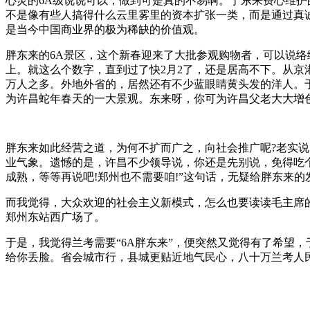
心灵的6A级说说可以，做到可是真的不易啊。于东来费心维护
不是像有些人搞得什么云里雾里的资本扩张一类，而是通过真
是当今中国商业界的极为稀缺的价值观。
胖东来的6A景区，这个新春迎来了大批参观购物者，可以说
上。就这么个数字，直到过了快2月2了，还是居高不下。从
万人之多。外地外省的，居然还有不少蓝眼睛黄头发的洋人。
为许昌蛇年春天的一大景观。东来呀，你可为许昌父老大大增色
胖东来如此经营之道，为何不扩而广之，向社会推广呢?老实
业气象。遗憾的是，许昌不少领导说，你还是先别说，免得吃
成熟，等等再说吧!郑州也不需要咱!”这句话，无疑给胖东来
而我觉得，大众欢迎的社会主义新模式，怎么也要读读毛主席的
郑州东站西广场了。
于是，我觉得兰考需要“6A胖东来”，便突然又觉得有了希望
给你丢脸。省会城市行，县城更贴近地气民心，八十万兰考人