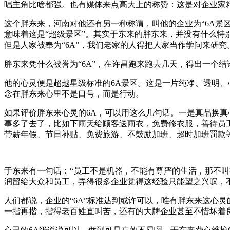
唱主角比啥都强。也有媒体来点高大上的称赞：这是对企业家精
这个胖东来，河南对他还有另一种称谓，叫他的企业为“6A景区
意味着这是“超级景区”。其实于东来的胖东来，并没有什么
但是人家被奉为“6A”，我们老家的人得把人家当作学问来研究
胖东来凭什么被誉为“6A”，在许昌跑来跑去几天，得出一个
他的心灵便是超越星级标准的6A景区。这是一片纯净、透明、
念在胖东来心里不是口号，而是行动。
如果评价胖东来心灵的6A，可以用这么几句话。一是真品换
事多了去了，比如下雨天给顾客送雨衣，免费修衣服，善待员
带薪年假、节日补贴、免费旅游、不鼓励加班、超时加班罚款
于东来有一句话：“员工不是机器，不能有尊严的生活，那不
润留给大众和员工，弄得很多企业觉得这经验只能望之兴叹，
人们都说，企业的“6A”标准达到或许可以，唯有胖东来这心
一揩再揩，揩得老百姓直叫苦，还有的大牌企业甚至不惜坏着