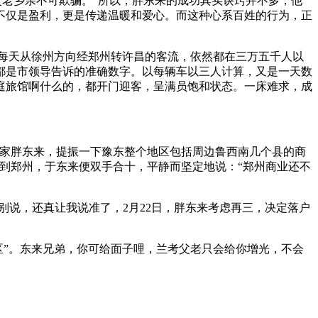
父老乡亲不可欺骗。”所以，胖东来的成功其实诀窍并不多，他
不仅是盈利，更是传递温暖和爱心。而这种心系百姓的行为，正
每天从徐州方向经郑州转许昌的客流，依然都在三万五千人以
都是市领导告诉的准确数字。以每辆车以三人计算，又是一天数
庭旅馆啊什么的，都开门迎客，呈满员饱和状态。一床难求，成
一家胖东来，提振一下豫东整个地区包括周边鲁西南几个县的商
到郑州，于东来便双手合十，平静而坚定地说：“郑州商业还不
。
别说，还真让我说准了，2月22日，胖东来考虑再三，决定落户
区”。东来兄弟，你可给面子哩，兰考父老只会给你增光，不会