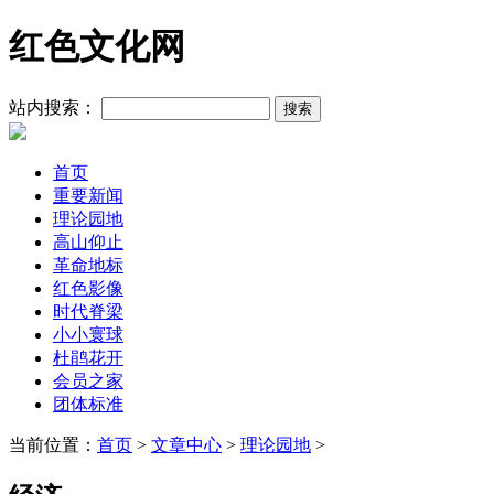
红色文化网
站内搜索：
首页
重要新闻
理论园地
高山仰止
革命地标
红色影像
时代脊梁
小小寰球
杜鹃花开
会员之家
团体标准
当前位置：
首页
>
文章中心
>
理论园地
>