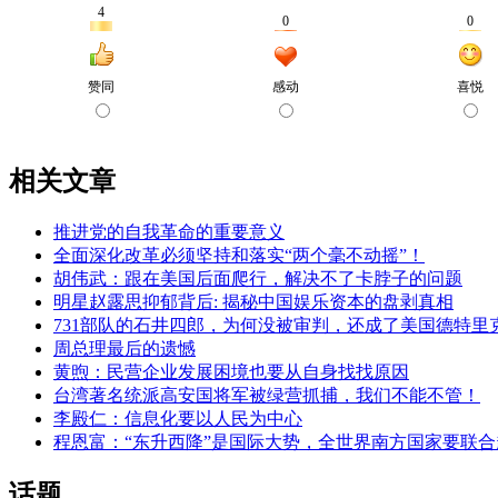
相关文章
推进党的自我革命的重要意义
全面深化改革必须坚持和落实“两个毫不动摇”！
胡伟武：跟在美国后面爬行，解决不了卡脖子的问题
明星赵露思抑郁背后: 揭秘中国娱乐资本的盘剥真相
731部队的石井四郎，为何没被审判，还成了美国德特里
周总理最后的遗憾
黄煦：民营企业发展困境也要从自身找找原因
台湾著名统派高安国将军被绿营抓捕，我们不能不管！
李殿仁：信息化要以人民为中心
程恩富：“东升西降”是国际大势，全世界南方国家要联合
话题