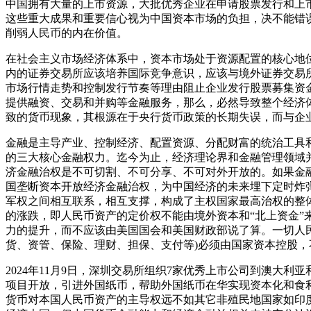
中国拥有大量的上市资源，大批优秀企业在申请股票发行和上
这些重大成果和重要信心视为中国资本市场的负担，决不能错
削弱人民币的内在价值。
在社会主义市场经济体系中，资本市场处于资源配置的核心地
内的证券交易所应该培养国际竞争意识，应该与境外证券交易
市场行情走势和控制发行节奏等理由阻止企业发行股票募集资
提供融资、交易和并购等金融服务，那么，必然导致整个经济
致的货币现象，其根源在于央行货币政策的长期失误，而与企
金融是主导产业、控制经济、配置资源、分配财富的统治工具和
的三大核心金融权力。
迄今为止，经济理论界和金融管理领域
济金融治权是不可切割、不可分享、不可对外开放的。
如果金
国垄断资本开放经济金融治权，为中国经济的未来埋下定时炸弹
军权之间相互联系，相互支撑，构成了主权国家最高治权的整体
的涨跌，即人民币资产的定价权不能由境外资本和“北上资金”
力的提升，而不应该由美国国会和美国财政部说了算。一切人
货、资管、保险、理财、担保、支付等)必须由国家资本控股
2024年11月9日，深圳交易所组织7家优秀上市公司到澳
项目开放，引进外国纸币，帮助外国纸币在华实现资本化和食
货币对本国人民币资产的主导权远不如其它非殖民地国家如印