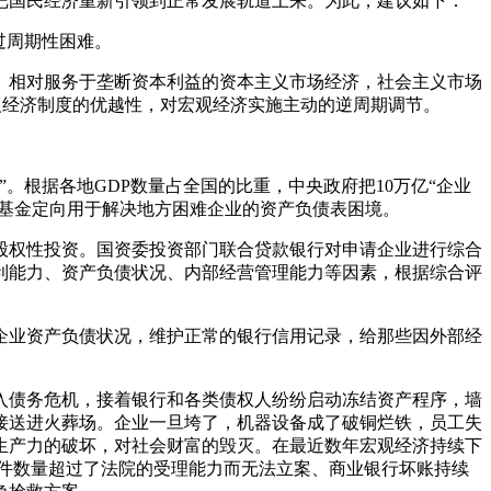
把国民经济重新引领到正常发展轨道上来。为此，建议如下：
过周期性困难。
。相对服务于垄断资本利益的资本主义市场经济，社会主义市场
义经济制度的优越性，对宏观经济实施主动的逆周期调节。
”。
根据各地GDP数量占全国的比重，中央政府把10万亿“企业
该基金定向用于解决地方困难企业的资产负债表困境。
股权性投资。
国资委投资部门联合贷款银行对申请企业进行综合
利能力、资产负债状况、内部经营管理能力等因素，根据综合评
企业资产负债状况，维护正常的银行信用记录，给那些因外部经
入债务危机，接着银行和各类债权人纷纷启动冻结资产程序，墙
接送进火葬场。企业一旦垮了，机器设备成了破铜烂铁，员工失
生产力的破坏，对社会财富的毁灭。在最近数年宏观经济持续下
件数量超过了法院的受理能力而无法立案、商业银行坏账持续