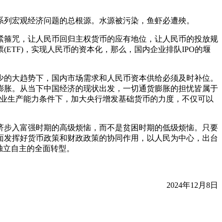
系列宏观经济问题的总根源。水源被污染，鱼虾必遭殃。
紧箍咒，让人民币回归主权货币的应有地位，让人民币的投放规
TF)，实现人民币的资本化，那么，国内企业排队IPO的堰
少的大趋势下，国内市场需求和人民币资本供给必须及时补位。
膨胀。
从当下中国经济的现状出发，一切通货膨胀的担忧皆属于
造业生产能力条件下，加大央行增发基础货币的力度，不仅可以
济步入富强时期的高级烦恼，而不是贫困时期的低级烦恼。只要
面发挥好货币政策和财政政策的协同作用，以人民为中心，出台
独立自主的全面转型。
2024年12月8日