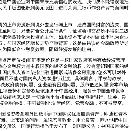
也是中国企业对中国未来充满信心的表现。我们决不能错误地把
人民币版图驱赶到美元版图，进而为美元纸币作资产背书而同时
质的上市资源赶到境外去发行与上市，造成国民财富的流失。
国
甚至问责。只要符合公开发行条件，证监会和交易所不得以二级
是把储蓄转化为投资的主体。如果资本市场不能高效率地为企业
振，与国家经济增长走势严重背离，这是由错误的金融政策所导
人为降低企业融资效率、阻碍经济发展的理由。
票资产定价权)和汇率定价权是主权国家政府实施有效经济管理
核心金融权力是主权国家的经济金融治权，没有意识到国家的经
让国内私人资本染指金融进而形成诸多金融乱象?怎么可以对外
而且不能对国内私人资本进行让渡。
具体而言，币权与政权、
解决政府债务问题、企业融资困难问题、股市低迷问题;资本市场
的汇率走势和定价权应该服务于中国经济、服务于中国全球竞争
放结构来决定;一切金融平台和金融机构(包括银行、证券、期
济金融治权，不可被割让;党管经济、党管金融，不可被架空。
望外国投资者拿着外国纸币到中国购买优质股票资产，即通过资本
资难、上市难的问题。虽说态度敬业，用心良苦，但这也把中国
深交所这一国际行动相当于发布了一则国际公告：中国虽是泱泱