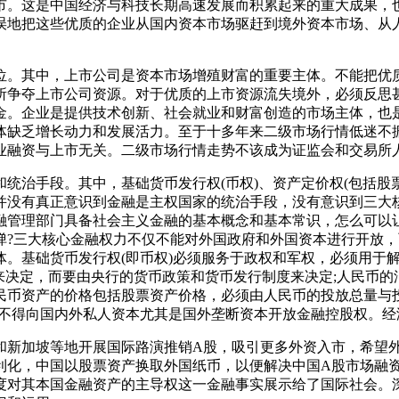
市。这是中国经济与科技长期高速发展而积累起来的重大成果，
误地把这些优质的企业从国内资本市场驱赶到境外资本市场、从
位。其中，上市公司是资本市场增殖财富的重要主体。
不能把优
所争夺上市公司资源。对于优质的上市资源流失境外，必须反思
金。企业是提供技术创新、社会就业和财富创造的市场主体，也
体缺乏增长动力和发展活力。
至于十多年来二级市场行情低迷不
业融资与上市无关。
二级市场行情走势不该成为证监会和交易所
统治手段。其中，基础货币发行权(币权)、资产定价权(包括股
并没有真正意识到金融是主权国家的统治手段，没有意识到三大
融管理部门具备社会主义金融的基本概念和基本常识，怎么可以
?
三大核心金融权力不仅不能对外国政府和外国资本进行开放，
。基础货币发行权(即币权)必须服务于政权和军权，必须用于
来决定，而要由央行的货币政策和货币发行制度来决定;人民币
民币资产的价格包括股票资产价格，必须由人民币的投放总量与投
，不得向国内外私人资本尤其是国外垄断资本开放金融控股权。经
大利亚和新加坡等地开展国际路演推销A股，吸引更多外资入市，希
利化，中国以股票资产换取外国纸币，以便解决中国A股市场融
度对其本国金融资产的主导权这一金融事实展示给了国际社会。