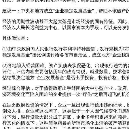
收款、避免企业信用违约这些关键点，制定出极具针对性的宏
建议一：中央和地方成立“企业稳定发展基金”，帮助不该破产
经济的周期性波动甚至大起大落是市场经济的固有特征。因此
经济以人民长远利益为中心、以国家资本为手段，可以充分发
具体做法是：
(1)由中央政府向人民银行发行零利率特种国债，发行规模为GD
稳定发展基金”按比例拨付给各省市自治区，成立地方“企业稳
(2)各地陷入经营困难、资产负债表状况恶化、出现银行违约
评估，评估内容主要包括历年的政府纳税、就业数量、技术创
估结果决定地方“企业发展基金”是否出手投资、投资价格、投
经过综合评估，对于值得政府出手纾困的大中小型企业，政府
济环境变化而陷入困难的企业提供一次“疗伤”之后再起飞的机
在缺乏政府投资的情况下，企业一旦出现银行信用违约记录，
倒众人推，企业就这么垮了。这类似于一个人因气候变化而感
业下岗，银行贷款大部分成了坏账，企业多年积累起来的商标
行恶化的情况下，这种简单粗暴的所谓市场化出清的破产清算