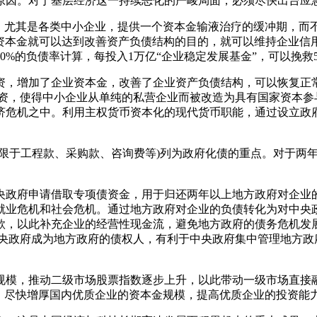
原因。对于基层经济这一持续恶化的严峻局面，必须尽快出台应
业，尤其是各类中小企业，提供一个资本金输液治疗的缓冲期，而
的资本金就可以达到改善资产负债结构的目的，
就可以维持企业信
0%的负债率计算，每投入1万亿“企业稳定发展基金”，可以挽救
资，增加了企业资本金，改善了企业资产负债结构，可以恢复正
资，使得中小企业从单纯的私营企业而被改造为具有国家资本参
济危机之中。利用主权货币资本化的现代货币职能，通过设立政府
不限于工程款、采购款、咨询费等)列为政府化债的重点。对于两
央政府申请借取专项债资金，用于归还两年以上地方政府对企业
就业危机和社会危机。通过地方政府对企业的负债转化为对中央
款，以此补充企业的经营性现金流，避免地方政府的债务危机发
中央政府成为地方政府的债权人，有利于中央政府集中管理地方政
规模，推动二级市场股票指数逐步上升，以此带动一级市场直接
象，尽快增厚国内优质企业的资本金规模，提高优质企业的投资能