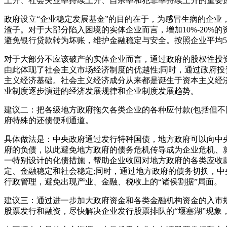
上升、社会失业率持续上升、自杀率和犯罪率持续上升的重要
政府设立“企业稳定发展基金”的目的在于，为感冒生病的企
渣子。
对于大部分陷入困境的实体企业而言，增加10%-20%
避免银行贷款转为坏账，维护金融稳定与安全。
按照企业平均5
对于大部分不应该破产的实体企业而言，通过政府的股权性投
由此体现了社会主义市场经济制度的优越性;
同时，通过政府投
主义经济基础。社会主义经济成分从来都是诞生于资本主义经
业制度逐步演进的经济发展规律和企业制度发展趋势。
建议二：把各级地方政府拖欠各类企业的各种应付款(包括但
府特殊的还债便利通道。
具体做法是：中央政府通过发行特种国债，地方政府可以向中
府的负债，
以此避免地方政府的债务危机传导成为企业危机、
一特别设计的化债措施，帮助企业收回对地方政府的各类应收
定、金融稳定和社会稳定;同时，通过地方政府的债务切换，
行政管理，避免出现产业、金融、税收上的“诸侯割据”局面。
建议三：通过进一步加大政府资金和各类金融机构资金的入市
股票发行和融资，尽快解决企业发行股票排队的“堰塞湖”现