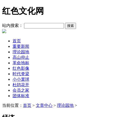
红色文化网
站内搜索：
首页
重要新闻
理论园地
高山仰止
革命地标
红色影像
时代脊梁
小小寰球
杜鹃花开
会员之家
团体标准
当前位置：
首页
>
文章中心
>
理论园地
>