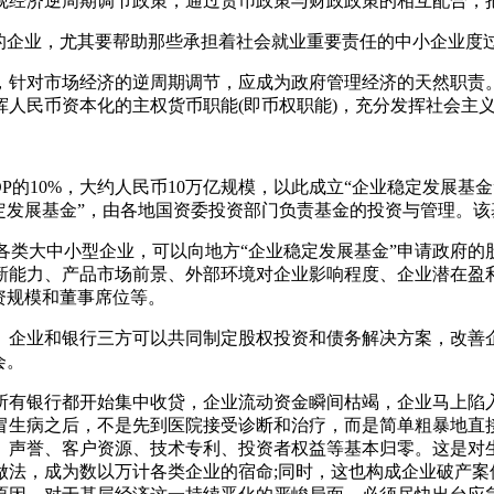
观经济逆周期调节政策，通过货币政策与财政政策的相互配合，
的企业，尤其要帮助那些承担着社会就业重要责任的中小企业度
，针对市场经济的逆周期调节，应成为政府管理经济的天然职责
挥人民币资本化的主权货币职能(即币权职能)，充分发挥社会主
P的10%，大约人民币10万亿规模，以此成立“企业稳定发展基金
定发展基金”，由各地国资委投资部门负责基金的投资与管理。
的各类大中小型企业，可以向地方“企业稳定发展基金”申请政府的
新能力、产品市场前景、外部环境对企业影响程度、企业潜在盈
资规模和董事席位等。
、企业和银行三方可以共同制定股权投资和债务解决方案，改善
会。
所有银行都开始集中收贷，企业流动资金瞬间枯竭，企业马上陷
冒生病之后，不是先到医院接受诊断和治疗，而是简单粗暴地直
、声誉、客户资源、技术专利、投资者权益等基本归零。这是对
做法，成为数以万计各类企业的宿命;同时，这也构成企业破产案