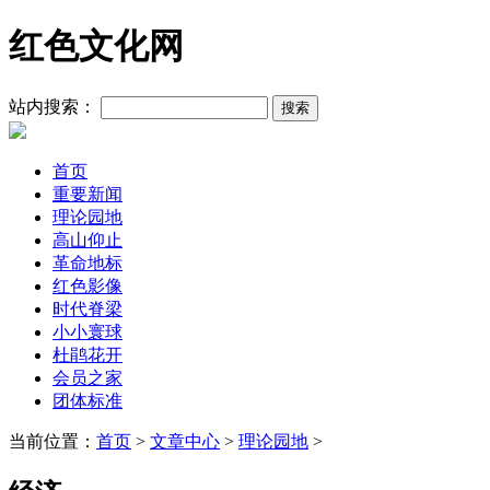
红色文化网
站内搜索：
首页
重要新闻
理论园地
高山仰止
革命地标
红色影像
时代脊梁
小小寰球
杜鹃花开
会员之家
团体标准
当前位置：
首页
>
文章中心
>
理论园地
>