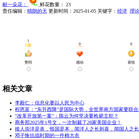
献一朵花：
鲜花数量：
23
责任编辑：
晴朗的天
更新时间：2025-01-05
关键字：
经济
理
相关文章
李殿仁：信息化要以人民为中心
程恩富：“东升西降”是国际大势，全世界南方国家要联合
“改革开放第一案”：陈云为何坚决要枪毙主犯？
商务部2025年1号文，一次制裁了28家美国企业！
殖人崇洋是表，恨国是本，闻洋人之长则喜，闻国人之长
邓子恢抗战时期的一件棉大衣