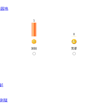
论园地
起
则疑