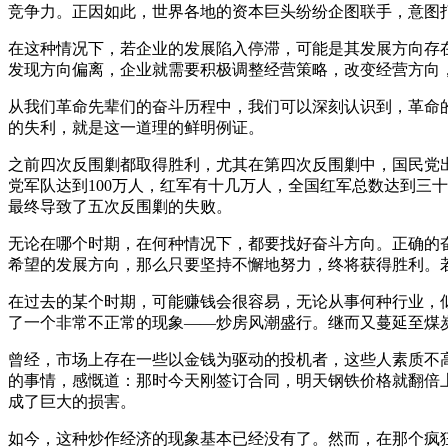
竞争力。正因如此，世界各地的资本巨头纷纷企图联手，意图
在这种情况下，若企业的发展陷入停滞，可能是其发展方向存
发现方向偏离，企业就需要积极调整经营策略，改变经营方向
从我们革命先辈们的奋斗历程中，我们可以深刻认识到，革命
的失利，就是这一道理的鲜明例证。
之前四次反围剿都取得胜利，尤其在第四次反围剿中，国民党
党军队达到100万人，红军有十几万人，全国红军总数达到三
最终导致了五次反围剿的失败。
无论在哪个时期，在何种情况下，都要找好奋斗方向。正确的
希望的发展方向，那么只要坚持不懈地努力，终将获得胜利。
在过去的某个时期，可能赚钱会很容易，无论从事何种行业，
了一个非常不正常的现象——炒房风潮盛行。继而又蔓延至煤
曾经，市场上存在一些以金钱为驱动的投机者，这些人素质不
的事情，感慨道：那时今天刚签订合同，明天钢铁价格就翻倍
成了巨大的损害。
如今，这种炒作经济的现象基本已经没有了。然而，在那个疯