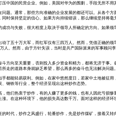
打压中国的民营企业。例如，美国对华为的围剿，手段无所不用
在问题。通常，那些方向准确的企业发展的都还可以。从各个方
，同时保持坚定的信心。如果方向持续错误，那么继续坚持将毫
的成功与失败，很大程度上取决于领导人所确定的方向。如果领
出动了五十万大军，而红军仅有三四万人。然而，凭借正确的领
十万人。然而，由于方针失误，当时是共产国际派来的军事顾问
奋斗方向至关重要，否则投入多少资金和精力，都将无济于事。
若所走的道路本身就缺乏希望，那么再多的奋斗也无法解决问题
似乎都能轻易获利。例如，在家中悠然度日，若家中土地被征用
炭、钢铁等行业，整个经济呈现出这种炒作态势。
高，他们热衷于炒作，有的人赚了更多的钱，也有人因此亏损惨
上涨。在这种环境下，他的损失高达数千万。面对这样的经济环
狂的时代，炒作之风盛行，轮番炒作，先是炒作煤矿，接着又转