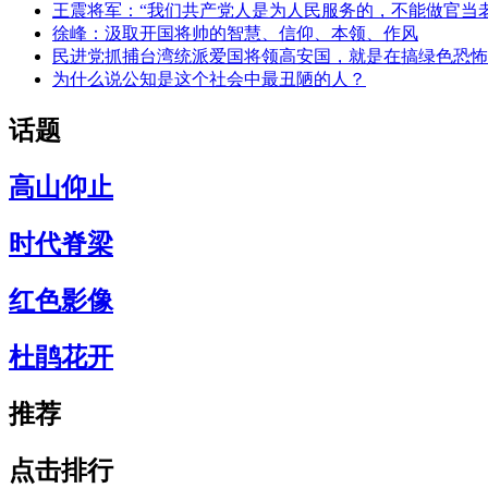
王震将军：“我们共产党人是为人民服务的，不能做官当
徐峰：汲取开国将帅的智慧、信仰、本领、作风
民进党抓捕台湾统派爱国将领高安国，就是在搞绿色恐怖
为什么说公知是这个社会中最丑陋的人？
话题
高山仰止
时代脊梁
红色影像
杜鹃花开
推荐
点击排行