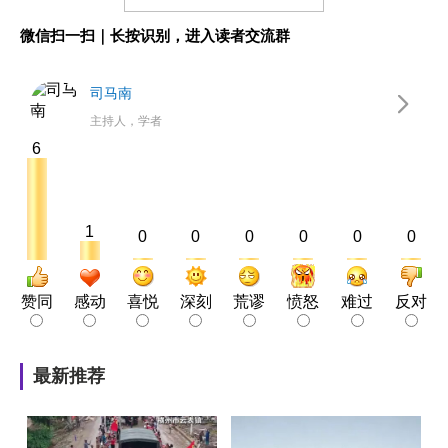
微信扫一扫｜长按识别，进入读者交流群
司马南
主持人，学者
6
1
0
0
0
0
0
0
赞同
感动
喜悦
深刻
荒谬
愤怒
难过
反对
最新推荐