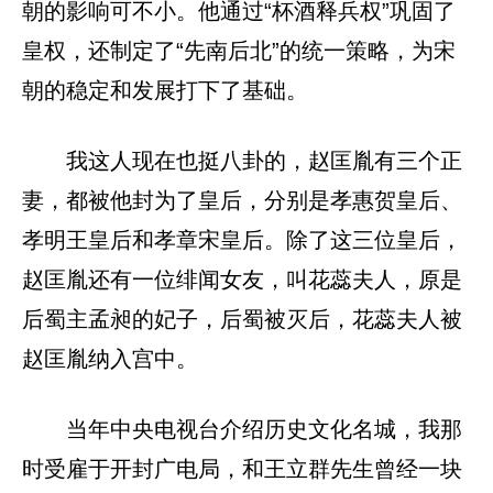
朝的影响可不小。他通过“杯酒释兵权”巩固了
皇权，还制定了“先南后北”的统一策略，为宋
朝的稳定和发展打下了基础。
我这人现在也挺八卦的，赵匡胤有三个正
妻，都被他封为了皇后，分别是孝惠贺皇后、
孝明王皇后和孝章宋皇后。除了这三位皇后，
赵匡胤还有一位绯闻女友，叫花蕊夫人，原是
后蜀主孟昶的妃子，后蜀被灭后，花蕊夫人被
赵匡胤纳入宫中。
当年中央电视台介绍历史文化名城，我那
时受雇于开封广电局，和王立群先生曾经一块