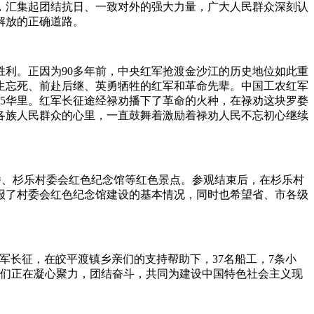
，汇集起团结抗日、一致对外的强大力量，广大人民群众深刻认
解放的正确道路。
利。正因为90多年前，中央红军抢渡金沙江的历史地位如此重
生忘死、前赴后继、英勇牺牲的红军和革命先辈。中国工农红军
行程985华里。红军长征途经禄劝播下了革命的火种，在禄劝这块罗婺
各族人民群众的心里，一直鼓舞着激励着禄劝人民不忘初心继续
桥、杉乐村委会红色纪念馆等红色景点。参观结束后，在杉乐村
报了村委会红色纪念馆建设的基本情况，同时也希望省、市各级
军长征，在皎平渡镇乡亲们的支持帮助下，37名船工，7条小
我们正在凝心聚力，团结奋斗，共同为建设中国特色社会主义现