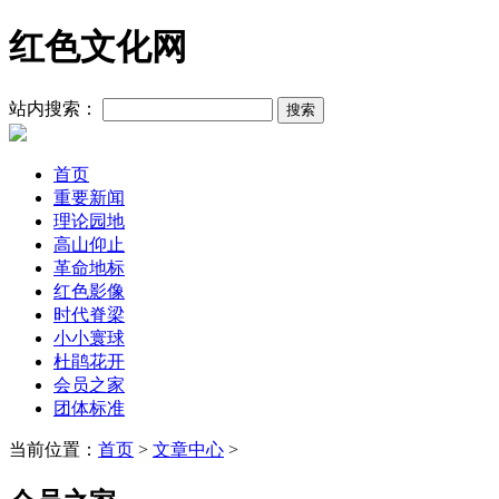
红色文化网
站内搜索：
首页
重要新闻
理论园地
高山仰止
革命地标
红色影像
时代脊梁
小小寰球
杜鹃花开
会员之家
团体标准
当前位置：
首页
>
文章中心
>