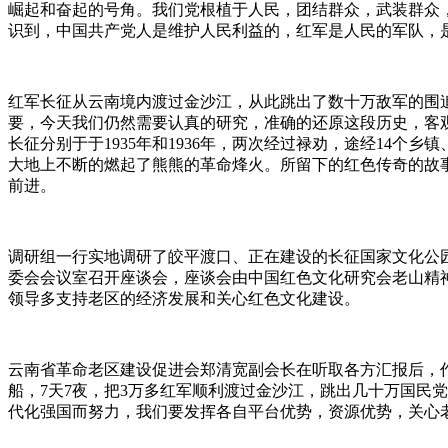
崛起和奋起的号角。我们党根植于人民，团结群众，武装群众
识到，中国共产党人是维护人民利益的，红军是人民的军队，
红军长征从云南境内渡过金沙江，从此跳出了数十万敌军的围
要，今天我们仍然需要认真的研究，准确的还原这段历史，客
长征分别于于1935年和1936年，两次经过禄劝，途经14个乡
大地上不断的燃起了熊熊的革命烽火。所留下的红色传奇的故
前进。
调研组一行实地调研了皎平渡口、正在建设的长征国家文化公
委会会议室召开座谈会，座谈会由中国红色文化研究会老山精
领导多支持老区的经济发展和关心红色文化建设。
云南省革命老区建设促进会郑清宽副会长在听取各方汇报后，作
船，7天7夜，把3万多红军顺利渡过金沙江，跳出几十万国民
代化强国而努力，我们要发挥各自平台优势，资源优势，关心老