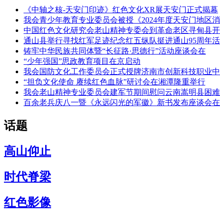
《中轴之核-天安门印迹》红色文化XR展天安门正式揭幕
我会青少年教育专业委员会被授《2024年度天安门地区消
中国红色文化研究会老山精神专委会到革命老区寻甸县开
通山县举行寻找红军足迹纪念红五纵队挺进通山95周年活
铸牢中华民族共同体暨“长征路·思德行”活动座谈会在
“少年强国”思政教育项目在京启动
我会国防文化工作委员会正式授牌济南市创新科技职业中
“担负文化使命 赓续红色血脉”研讨会在湘潭隆重举行
我会老山精神专业委员会建军节期间慰问云南嵩明县困难
百余老兵庆八一暨《永远闪光的军徽》新书发布座谈会在
话题
高山仰止
时代脊梁
红色影像