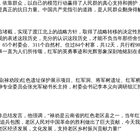
，依靠群众，以自己的模范行动赢得了人民群的真心支持和拥护
是真正的抗日力量。中国共产党指引的道路，是人民群众翻身得
追堵截，实现了渡江北上的战略方针，取得了战略转移的决定性胜
观的表述这段历史，充分的认识这段历史，才能不负当年那些舍
镇、65个村委会、311个自然村。住过84个村寨，共12天，共
事一直为人们所传颂，红军的英勇事迹和光辉形象深刻地铭刻在
园(禄劝段)红色遗址保护展示项目、红军洞、将军树遗址、红军
神专业委员会张光军秘书长主持，村委会书记李本义向调研组汇
总结发言，他强调，“禄劝是云南省的红色老区县之一，当年红
党追兵包围，老区人民对中国革命的胜利做出了巨大贡献，今天
区经济发展，文化发展，支持老区乡村振兴贡献力量!”