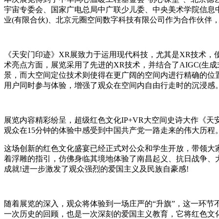
宇宙专委会、国家广电总局中广联少儿委、中央美术学院信息
业(有限合伙)、北京元圈空间数字科技有限公司作为合作伙伴
《天安门印迹》XR展致力于运用现代科技，尤其是XR技术
术亮点方面，展览采用了先进的XR技术，并结合了AIGC(生成式人
景，而大空间定位技术则使得在更广阔的空间内进行精确的位置
用户同时参与体验，增强了观众在空间内自由行走时的沉浸感
展览内容精彩纷呈，超级红色文化IP+VR大空间史诗大作《天
观众在15分钟的体验中感受到中国共产党一路走来的伟大历程
这场创新的红色文化盛宴已经正式对公众和学生开放，带领大
着浮雕的指引，仿佛身临其境地体验了南昌起义、抗日战争、大
成就!进一步激发了观众强烈的爱国主义及民族自豪感!
随着展览的深入，观众将体验到一场庄严的“升旗”，这一环节
一次历史的回顾，也是一次深刻的爱国主义教育，它将红色文