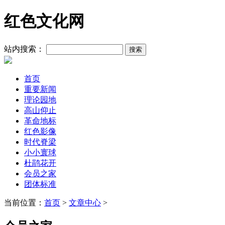
红色文化网
站内搜索：
首页
重要新闻
理论园地
高山仰止
革命地标
红色影像
时代脊梁
小小寰球
杜鹃花开
会员之家
团体标准
当前位置：
首页
>
文章中心
>