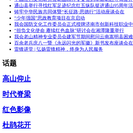
通山县举行寻找红军足迹纪念红五纵队挺进通山95周年活
铸牢中华民族共同体暨“长征路·思德行”活动座谈会在
“少年强国”思政教育项目在京启动
我会国防文化工作委员会正式授牌济南市创新科技职业中
“担负文化使命 赓续红色血脉”研讨会在湘潭隆重举行
我会老山精神专业委员会建军节期间慰问云南嵩明县困难
百余老兵庆八一暨《永远闪光的军徽》新书发布座谈会在
雷锋讲堂 | 弘扬雷锋精神，终身为人民服务
话题
高山仰止
时代脊梁
红色影像
杜鹃花开