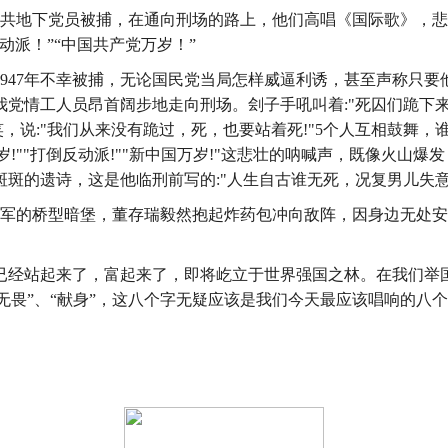
名中共地下党员被捕，在通向刑场的路上，他们高唱《国际歌》，
派！”“中国共产党万岁！”
947年不幸被捕，无论国民党当局怎样威逼利诱，甚至声称只要他
党情工人员昂首阔步地走向刑场。刽子手吼叫着:"死囚们跪下来
笑，说:"我们从来没有跪过，死，也要站着死!"5个人互相鼓舞
岁!""打倒反动派!""新中国万岁!"这悲壮的呐喊声，既像火山
斑的遗诗，这是他临刑前写的:"人生自古谁无死，况复男儿失
阻于敌军的桥型暗堡，董存瑞毅然抱起炸药包冲向敌阵，因身边无
已经站起来了，富起来了，即将屹立于世界强国之林。在我们举
“无畏”、“献身”，这八个字无疑应该是我们今天最应该唱响的八