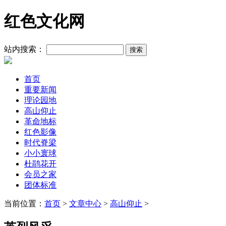
红色文化网
站内搜索：
首页
重要新闻
理论园地
高山仰止
革命地标
红色影像
时代脊梁
小小寰球
杜鹃花开
会员之家
团体标准
当前位置：
首页
>
文章中心
>
高山仰止
>