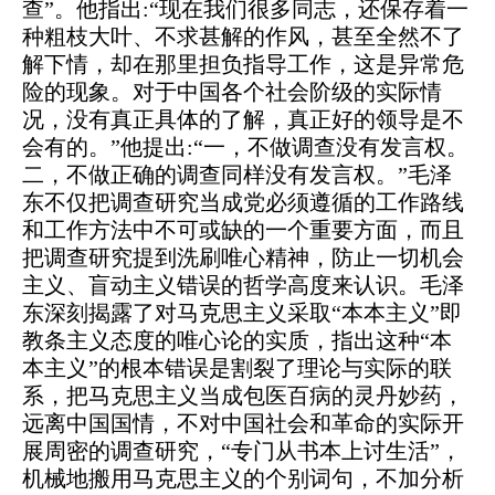
查”。他指出:“现在我们很多同志，还保存着一
种粗枝大叶、不求甚解的作风，甚至全然不了
解下情，却在那里担负指导工作，这是异常危
险的现象。对于中国各个社会阶级的实际情
况，没有真正具体的了解，真正好的领导是不
会有的。”他提出:“一，不做调查没有发言权。
二，不做正确的调查同样没有发言权。”毛泽
东不仅把调查研究当成党必须遵循的工作路线
和工作方法中不可或缺的一个重要方面，而且
把调查研究提到洗刷唯心精神，防止一切机会
主义、盲动主义错误的哲学高度来认识。毛泽
东深刻揭露了对马克思主义采取“本本主义”即
教条主义态度的唯心论的实质，指出这种“本
本主义”的根本错误是割裂了理论与实际的联
系，把马克思主义当成包医百病的灵丹妙药，
远离中国国情，不对中国社会和革命的实际开
展周密的调查研究，“专门从书本上讨生活”，
机械地搬用马克思主义的个别词句，不加分析