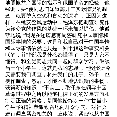
地照搬共产国际的指示和俄国革命的经验。他
强调，要“使同志们知道离开了实际情况的调
查，就要堕入空想和盲动的深坑”。正因为这
样，在延安整风运动中，毛泽东把调查研究作
为转变党的作风的基础一环来加以提倡。他诚
挚地说:“我现在还痛感有周密研究中国事情和
国际事情的必要，这是和我自己对于中国事情
和国际事情依然还只是一知半解这种事实相关
联的，并非说我是什么都懂得了，只是人家不
懂得。和全党同志共同一起向群众学习，继续
当一个小学生，这就是我的志愿”。他还说:“今
天需要我们调查，将来我们的儿子、孙子，也
要作调查，然后，才能不断地认识新的事物，
获得新的知识。”事实上，毛泽东在领导中国
革命过程中之所以能够把握正确的发展方向和
制定正确的策略，是同他始终以一种“甘当小
学生”的精神恭敬勤奋地向群众学习、对社会
进行调查紧密相关的。应该说，紧密地从中国