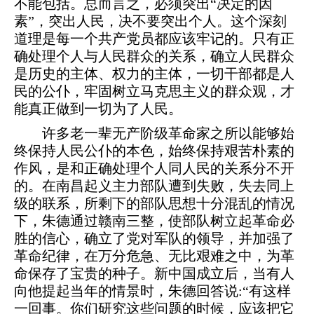
不能包括。总而言之，必须突出“决定的因
素”，突出人民，决不要突出个人。这个深刻
道理是每一个共产党员都应该牢记的。只有正
确处理个人与人民群众的关系，确立人民群众
是历史的主体、权力的主体，一切干部都是人
民的公仆，牢固树立马克思主义的群众观，才
能真正做到一切为了人民。
许多老一辈无产阶级革命家之所以能够始
终保持人民公仆的本色，始终保持艰苦朴素的
作风，是和正确处理个人同人民的关系分不开
的。在南昌起义主力部队遭到失败，失去同上
级的联系，所剩下的部队思想十分混乱的情况
下，朱德通过赣南三整，使部队树立起革命必
胜的信心，确立了党对军队的领导，并加强了
革命纪律，在万分危急、无比艰难之中，为革
命保存了宝贵的种子。新中国成立后，当有人
向他提起当年的情景时，朱德回答说:“有这样
一回事。你们研究这些问题的时候，应该把它