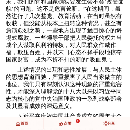
末，我们的党和国家确实要发生会不会‘改变面
貌’的问题。这不是危言耸听。”在这期间，虽
然进行了几次整党、教育活动，在当时虽然有
收获，但没能从根本上扭转这种情况，甚至有
愈演愈烈之势，一些地方出现了触目惊心的坍
塌式腐败。一些领导干部把人民委托的权力当
成个人谋取私利的特权，对人民群众作威作
福，欺压百姓，并以末日心态不择手段地掠夺
国家财富，成为不折不扣的新的“吸血鬼”。
上述情况的出现和恶性发展，与人民主体
的思想背道而驰，严重损害了人民当家做主的
地位。我们只有深刻认识这种现象的严重危害
性，才能深入理解党的十八大以来以习近平同
志为核心的党中央治国理政的一系列战略部署
及其显著成效的深远意义。
习近平在庆祝中国共产党成立95周年大会
5
上，语重心长地发出“坚持不忘初心，继续前
首页
点赞
分享