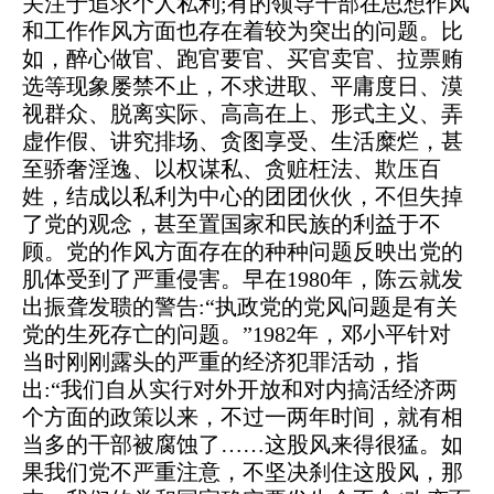
关注于追求个人私利;有的领导干部在思想作风
和工作作风方面也存在着较为突出的问题。比
如，醉心做官、跑官要官、买官卖官、拉票贿
选等现象屡禁不止，不求进取、平庸度日、漠
视群众、脱离实际、高高在上、形式主义、弄
虚作假、讲究排场、贪图享受、生活糜烂，甚
至骄奢淫逸、以权谋私、贪赃枉法、欺压百
姓，结成以私利为中心的团团伙伙，不但失掉
了党的观念，甚至置国家和民族的利益于不
顾。党的作风方面存在的种种问题反映出党的
肌体受到了严重侵害。早在1980年，陈云就发
出振聋发聩的警告:“执政党的党风问题是有关
党的生死存亡的问题。”1982年，邓小平针对
当时刚刚露头的严重的经济犯罪活动，指
出:“我们自从实行对外开放和对内搞活经济两
个方面的政策以来，不过一两年时间，就有相
当多的干部被腐蚀了……这股风来得很猛。如
果我们党不严重注意，不坚决刹住这股风，那