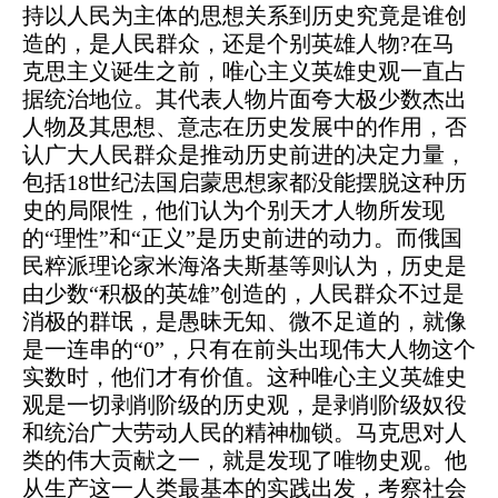
持以人民为主体的思想关系到历史究竟是谁创
造的，是人民群众，还是个别英雄人物?在马
克思主义诞生之前，唯心主义英雄史观一直占
据统治地位。其代表人物片面夸大极少数杰出
人物及其思想、意志在历史发展中的作用，否
认广大人民群众是推动历史前进的决定力量，
包括18世纪法国启蒙思想家都没能摆脱这种历
史的局限性，他们认为个别天才人物所发现
的“理性”和“正义”是历史前进的动力。而俄国
民粹派理论家米海洛夫斯基等则认为，历史是
由少数“积极的英雄”创造的，人民群众不过是
消极的群氓，是愚昧无知、微不足道的，就像
是一连串的“0”，只有在前头出现伟大人物这个
实数时，他们才有价值。这种唯心主义英雄史
观是一切剥削阶级的历史观，是剥削阶级奴役
和统治广大劳动人民的精神枷锁。马克思对人
类的伟大贡献之一，就是发现了唯物史观。他
从生产这一人类最基本的实践出发，考察社会