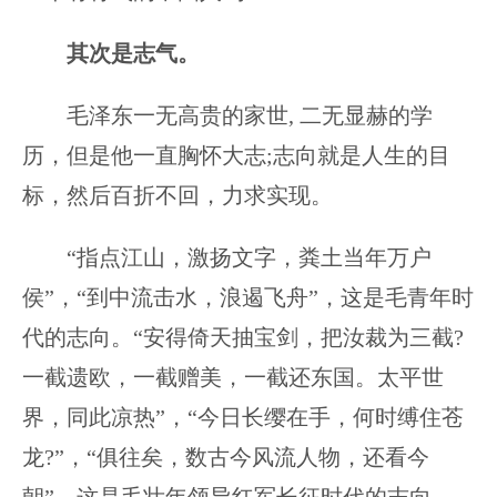
其次是志气。
毛泽东一无高贵的家世, 二无显赫的学
历，但是他一直胸怀大志;志向就是人生的目
标，然后百折不回，力求实现。
“指点江山，激扬文字，粪土当年万户
侯”，“到中流击水，浪遏飞舟”，这是毛青年时
代的志向。“安得倚天抽宝剑，把汝裁为三截?
一截遗欧，一截赠美，一截还东国。太平世
界，同此凉热”，“今日长缨在手，何时缚住苍
龙?”，“俱往矣，数古今风流人物，还看今