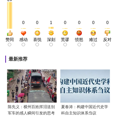
0
0
1
0
0
0
0
赞同
感动
喜悦
深刻
荒谬
愤怒
难过
反对
最新推荐
陈先义：横州百姓挥泪送别
夏春涛：构建中国近代史学
军车的感人瞬间引发的思考
科自主知识体系刍议