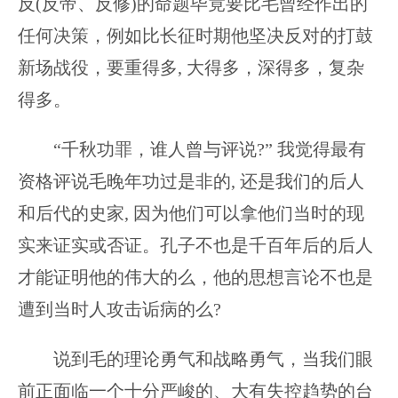
反(反帝、反修)的命题毕竟要比毛曾经作出的
任何决策，例如比长征时期他坚决反对的打鼓
新场战役，要重得多, 大得多，深得多，复杂
得多。
“千秋功罪，谁人曾与评说?” 我觉得最有
资格评说毛晚年功过是非的, 还是我们的后人
和后代的史家, 因为他们可以拿他们当时的现
实来证实或否证。孔子不也是千百年后的后人
才能证明他的伟大的么，他的思想言论不也是
遭到当时人攻击诟病的么?
说到毛的理论勇气和战略勇气，当我们眼
前正面临一个十分严峻的、大有失控趋势的台