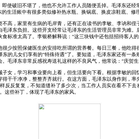
久，即使破旧不堪了，他也不允许工作人员随便丢掉。毛泽东还经
泽东的生活账中有很多类似修补热水瓶、换锅底、换皮凉鞋底、修
资不高，家里有生病的毛岸青，还有正在读书的李敏、李讷和侄
由毛泽东负担。这些开支经常让毛泽东的生活管理员非常为难。
伙食标准太高了。李银桥解释说：
“这三块钱中还包括招待客人
他很少按照保健医生的安排吃所谓的营养餐。每日三餐，他吃得
泽东的儿女们享有的
“特殊待遇”了。要知道，毛泽东家还有一
会。毛泽东非常反感祝寿送礼这样的不良风气，他常说：“庆贺生
诫子女，学习和事业要向上看，但生活要向下看。根据李敏的回
穿得干干净净，整整齐齐就行。在这方面，毛泽东以身作则，率
这样反反复复，不知道缝补了多少次，当工作人员实在看不下去
丁。这些补丁，体现了毛泽东的家风。