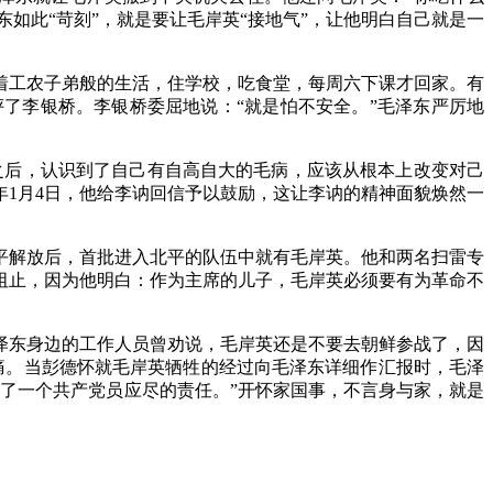
东如此“苛刻”，就是要让毛岸英“接地气”，让他明白自己就是一
着工农子弟般的生活，住学校，吃食堂，每周六下课才回家。有
评了李银桥。李银桥委屈地说：
“就是怕不安全。”毛泽东严厉地
之后，认识到了自己有自高自大的毛病，应该从根本上改变对己
年1月4日，他给李讷回信予以鼓励，这让李讷的精神面貌焕然一
平解放后，首批进入北平的队伍中就有毛岸英。他和两名扫雷专
阻止，因为他明白：作为主席的儿子，毛岸英必须要有为革命不
泽东身边的工作人员曾劝说，毛岸英还是不要去朝鲜参战了，因
痛。当彭德怀就毛岸英牺牲的经过向毛泽东详细作汇报时，毛泽
了一个共产党员应尽的责任。”开怀家国事，不言身与家，就是