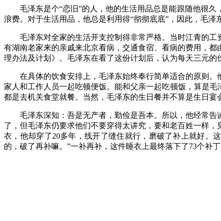
毛泽东是个
“恋旧”的人，他的生活用品总是能跟随他很
浪费。对于生活用品，他总是利用得“彻彻底底”，因此，毛
毛泽东对全家的生活开支控制得非常严格。当时江青的工
有湖南老家来的亲戚来北京看病，交通食宿、看病的费用，都
理办法及计划》。毛泽东在看了这份计划后，认为每天三元的
在具体的饮食安排上，毛泽东始终奉行简单适合的原则。
家人和工作人员一起吃顿便饭。能和父亲一起吃顿饭，算是毛
都是去机关食堂就餐。当然，毛泽东的生日餐并不算是生日宴
毛泽东深知：吾是无产者，勤俭是吾本。所以，他经常告
了，但毛泽东仍要求他们不要穿得太讲究，要和老百姓一样，
衣，他却穿了
20多年，线开了缝住就行，磨破了补上就好。
的，破了再补嘛。”一补再补，这件睡衣上最终落下了73个补