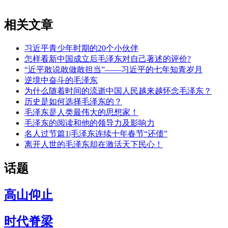
相关文章
习近平青少年时期的20个小伙伴
怎样看新中国成立后毛泽东对自己著述的评价?
“近平敢说敢做敢担当”——习近平的七年知青岁月
逆境中奋斗的毛泽东
为什么随着时间的流逝中国人民越来越怀念毛泽东？
历史是如何选择毛泽东的？
毛泽东是人类最伟大的思想家！
毛泽东的阅读和他的领导力及影响力
名人过节篇1|毛泽东连续十年春节“还债”
离开人世的毛泽东却在激活天下民心！
话题
高山仰止
时代脊梁