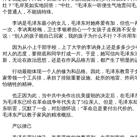
灶？”毛岸英如实地回答：“中灶。”毛泽东一听便生气地责问毛
个普通人，不能搞特殊。
李讷是毛泽东最小的女儿，毛泽东对她疼爱有加，但也一
一次，李讷离校晚，卫士李银桥担心一个女孩子走夜路不安全
说：“别人的孩子能自己回家，我的孩子为什么不行？不许用车
因为从小上干部学校，上了大学的李讷身上还是多多少少
对人的态度，要彻底和同学打成一片。于是，她写信向毛泽东汇
新，无论在政治思想，还是在作风品格方面，都产生了明显的
行动最能体现一个人的修为和品格。因此，毛泽东教育子
家带领一个工兵排，承担了排除重要设施、处所的地雷、炸药
怕牺牲的精神。
也正因为此，当中共中央作出抗美援朝的决定后，在毛泽
为毛泽东已经在革命战争年代失去了
5位亲人。但是，毛泽东
东听罢，沉默了一会，对彭德怀说：“革命总是要付出代价的
毛泽东严以教子家风的精准概括。
严以律己