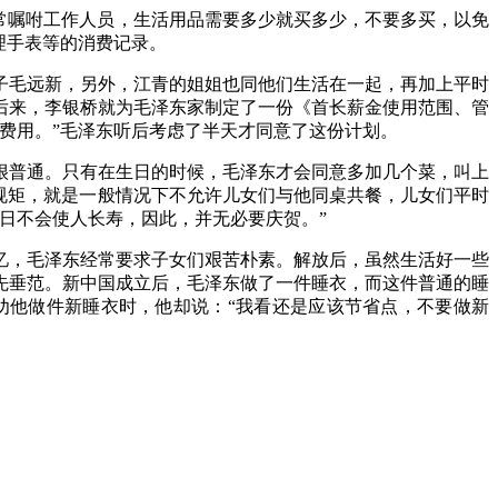
常嘱咐工作人员，生活用品需要多少就买多少，不要多买，以免
理手表等的消费记录。
子毛远新，另外，江青的姐姐也同他们生活在一起，再加上平时
后来，李银桥就为毛泽东家制定了一份《首长薪金使用范围、管
的费用。”毛泽东听后考虑了半天才同意了这份计划。
很普通。只有在生日的时候，毛泽东才会同意多加几个菜，叫上
条规矩，就是一般情况下不允许儿女们与他同桌共餐，儿女们平时
日不会使人长寿，因此，并无必要庆贺。”
忆，毛泽东经常要求子女们艰苦朴素。解放后，虽然生活好一些
先垂范。新中国成立后，毛泽东做了一件睡衣，而这件普通的睡
劝他做件新睡衣时，他却说：“我看还是应该节省点，不要做新