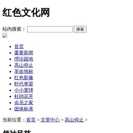
红色文化网
站内搜索：
首页
重要新闻
理论园地
高山仰止
革命地标
红色影像
时代脊梁
小小寰球
杜鹃花开
会员之家
团体标准
当前位置：
首页
>
文章中心
>
高山仰止
>