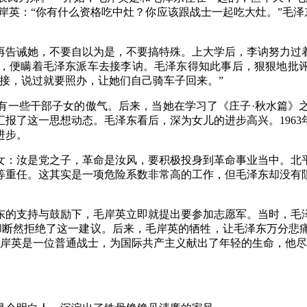
岸英：“你有什么资格吃中灶？你应该跟战士一起吃大灶。”毛泽
再告诫她，不要自以为是，不要搞特殊。上大学后，李讷努力过
，便瞒着毛泽东派车去接李讷。毛泽东得知此事后，狠狠地批
接，说过就要照办，让她们自己骑车子回来。”
有一些干部子女的傲气。后来，当她在学习了《庄子
·秋水篇》
报了这一思想动态。毛泽东看后，深为女儿的进步高兴。1963
进步。
女：汝是党之子，革命是汝风，要积极投身到革命事业当中。北
等重任。这其实是一项危险系数非常高的工作，但毛泽东却没有
东的支持与鼓励下，毛岸英立即就提出要参加志愿军。当时，毛
却断然拒绝了这一建议。后来，毛岸英的牺牲，让毛泽东万分悲
。岸英是一位普通战士，为国际共产主义献出了年轻的生命，他尽