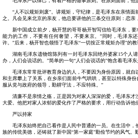
毛泽东严以律己，有着严格的做事原则。在原则面前，他
“人不以规矩则废”。讲规矩，守纪律，是毛泽东在亲情
之。凡会见来北京的亲友，他总要讲他的三条交往原则：恋亲
新中国成立前夕，杨开慧的哥哥杨开智写信给毛泽东，要
能力的工作，不要有任何奢望，不要来京。”同时，毛泽东
许。”后来，杨开智也领悟了毛泽东“一切按正常规矩办理”的
湖南毛泽东遗物馆陈列有一封毛泽东回绝外婆家
15个人
办，人们会说话的。”简单的一句“人们会说话的”饱含着毛泽东
毛泽东常常批评教育身边的人，不要因为身份原因，就自
和主席攀上了关系，在乡亲们面前牛气哄哄，甚至以特殊身份
服从党与政府的领导，勤耕守法，不应特殊。”
清廉不是亲情之殇，正是因为对家人深深的爱，毛泽东才
大爱。他把对家人浓郁的爱化作了严格的要求，用行动告诉他
严以持家
毛泽东始终把自己看作是人民中普通的一员。在生活中，
族的传统美德，还铸就了新中国
“第一家庭”勤俭节约的风气