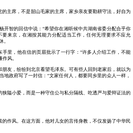
党的主席，不是韶山毛家的主席，家乡亲友要勤耕守法，好自为
杨开智的回信中说：
“希望你在湘听候中共湖南省委分配合乎你
不要来京，在湘按其能力分配适当工作，任何无理要求不应允
休。
东手里，他在信的页眉批示了一行字：“许多人介绍工作，不能
廉作风。
和朋友，纷纷到北京看望毛泽东。可有些人回到老家后，就以为
当地政府写了一封信：
“文家任何人，都要同乡里的众人一样，
的狭隘小爱，而是一种守住公与私分隔线、吃透严与爱辩证法的
素的作风。在这方面，他对儿女的言传身教，不仅发扬了中华民