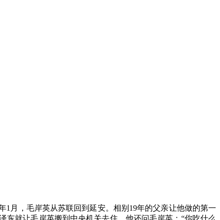
46年1月，毛岸英从苏联回到延安。相别19年的父亲让他做的第一
泽东就让毛岸英搬到中央机关去住。他还问毛岸英：“你吃什么