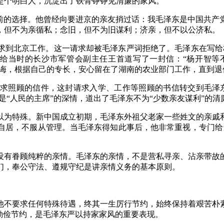
是个明白人，沉淀出了铁骨铮铮见清廉的家风。
面前的选择。他曾经向要进京的亲友捎过话：我毛泽东是中国共产
，但不为亲循私；念旧，但不为旧谋利；济亲，但不以公济私。
求到北京工作。这一请求却被毛泽东严词拒绝了。毛泽东在写给
还给当时的长沙市军管会副主任王首道写了一封信：“杨开智等
教诲，根据自己的专长，安心留在了湖南的农业部门工作，直到退
请求照顾的信件，这封请求入学、工作等照顾的书信转交到毛泽
是“人民的主席”的深情，道出了毛泽东不为“少数亲友谋利”的清
以为特殊。新中国成立初期，毛泽东外祖父老家一些姓文的亲戚
自居，不服从管理。当毛泽东得知此事后，他非常重视，专门给
没有眷顾纯粹的亲情。毛泽东的亲情，不是营私寻亲、沾亲带故
们，奉公守法、遵规守纪是讲亲情义务的基本原则。
他不要求任何特殊待遇，终其一生厉行节约，始终保持着艰苦朴
。勤俭节约，是毛泽东严以持家家风的重要表现。