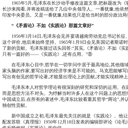
1965年5月,毛泽东在长沙动手修改这篇文章,把标题改
长沙来阅看,并将改稿送给了几位中央领导人。一番犹豫,他依然没
印发中央委员。又是一番犹豫,结果也只是给当时的部分政治局委
“《矛盾论》不如《实践论》那篇文章好”
1956年3月14日,毛泽东会见并宴请越南劳动党总书记
这个评价,他后来始终坚持。1965年1月9日会见美国记者斯
了新的贡献。毛泽东接过话头回答:“其实,《矛盾论》不如《实
只有一篇好的——《实践论》,还有点用。”⑧
在毛泽东心目中,哲学在一切学问中居于最高地位,其他领
家头脑的作家,要写出好的经济学来是不可能的。马克思能够写出
写出有创见的哲学论著,才能显出理论上的贡献,才能实现精神
毛泽东本人对哲学理论有很深刻的研究和深切的运用。在延
而是思想方法不对头。为纾解当时许多人在这个问题上的思想疙瘩
中国成立后,在所有的著述中,毛泽东比较看重其哲学“两论”,
独创性贡献。
新中国成立之初,毛泽东最先关注的就是《实践论》。他让
配发苏联《真理报》1950年12月18日发表的编辑部评论《
也反映他对《实践论》的自信。