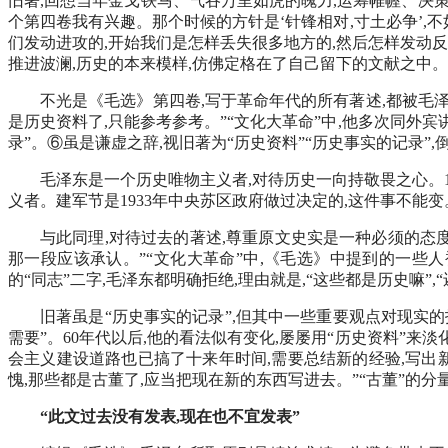
旧著,回想当年金戈铁马、气吞万里如虎的魄力,运筹帷幄、决策
个第四卷我有兴趣。那个时候的方针是‘针锋相对,寸土必争’,不
们发动进攻的,开始我们是怎样丢失很多地方的,然后怎样发动反
推进波澜,历史的本来模样,仿佛定格在了自己留下的文献之中。
不光是《毛选》第四卷,写于革命年代的所有著述,都被毛泽东
是历史资料了,只能参考参考。”“文化大革命”中,他多次同外
录”。⑥虽是谦虚之辞,视旧著为“历史资料”“历史事实的记录
毛泽东是一个历史唯物主义者,对待历史一向持敬畏之心。19
义者。建军节是1933年中央苏区政府做过决定的,这件事不能
与此同理,对待过去的著述,尊重原文史实是一种必须的态度
那一段应该承认。”“文化大革命”中,《毛选》中提到的一些
的“同志”二字,毛泽东都明确拒绝,理由就是,“这些都是历史嘛”
旧著虽是“历史事实的记录”,但其中一些重要观点对现实的
需要”。60年代以后,他的看法似有变化,屡屡用“历史资料”来
会主义建设道路也已搞了十来年时间,需要总结新的经验,写出新
愧,那些都是古董了,应当把现在新的东西写进去。”“古董”的分
“此文过去没有发表,现在也不宜发表”