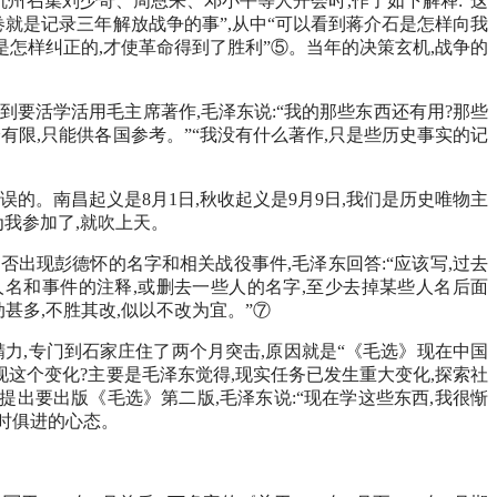
杭州召集刘少奇、周恩来、邓小平等人开会时,作了如下解释:“这
四卷就是记录三年解放战争的事”,从中“可以看到蒋介石是怎样向我
是怎样纠正的,才使革命得到了胜利”⑤。当年的决策玄机,战争的
说到要活学活用毛主席著作,毛泽东说:“我的那些东西还有用?那些
有限,只能供各国参考。”“我没有什么著作,只是些历史事实的记
误的。南昌起义是8月1日,秋收起义是9月9日,我们是历史唯物主
为我参加了,就吹上天。
否出现彭德怀的名字和相关战役事件,毛泽东回答:“应该写,过去
人名和事件的注释,或删去一些人的名字,至少去掉某些人名后面
动甚多,不胜其改,似以不改为宜。”⑦
精力,专门到石家庄住了两个月突击,原因就是“《毛选》现在中国
出现这个变化?主要是毛泽东觉得,现实任务已发生重大变化,探索社
提出要出版《毛选》第二版,毛泽东说:“现在学这些东西,我很惭
与时俱进的心态。