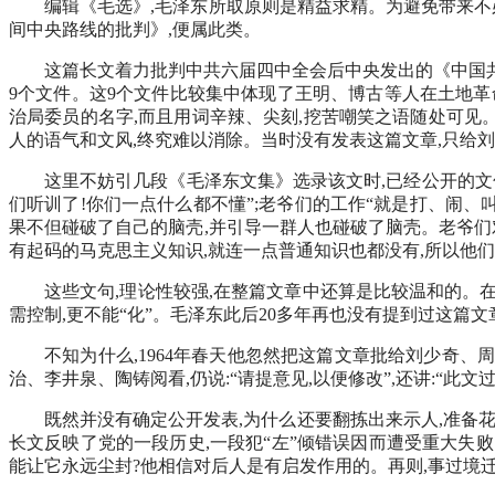
编辑《毛选》,毛泽东所取原则是精益求精。为避免带来不必要
间中央路线的批判》,便属此类。
这篇长文着力批判中共六届四中全会后中央发出的《中国
9个文件。这9个文件比较集中体现了王明、博古等人在土地革
治局委员的名字,而且用词辛辣、尖刻,挖苦嘲笑之语随处可见
人的语气和文风,终究难以消除。当时没有发表这篇文章,只给
这里不妨引几段《毛泽东文集》选录该文时,已经公开的文句:
们听训了!你们一点什么都不懂”;老爷们的工作“就是打、闹、叫
果不但碰破了自己的脑壳,并引导一群人也碰破了脑壳。老爷们对
有起码的马克思主义知识,就连一点普通知识也都没有,所以他们
这些文句,理论性较强,在整篇文章中还算是比较温和的。
需控制,更不能“化”。毛泽东此后20多年再也没有提到过这篇文
不知为什么,1964年春天他忽然把这篇文章批给刘少奇、周
治、李井泉、陶铸阅看,仍说:“请提意见,以便修改”,还讲:“此
既然并没有确定公开发表,为什么还要翻拣出来示人,准备花
长文反映了党的一段历史,一段犯“左”倾错误因而遭受重大失
能让它永远尘封?他相信对后人是有启发作用的。再则,事过境迁