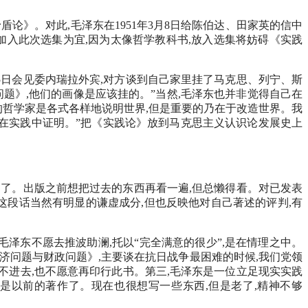
盾论》。对此,毛泽东在1951年3月8日给陈伯达、田家英的信中
加入此次选集为宜,因为太像哲学教科书,放入选集将妨碍《实践
月5日会见委内瑞拉外宾,对方谈到自己家里挂了马克思、列宁、斯
问题》,他们的画像是应该挂的。”当然,毛泽东也并非觉得自己在
来的哲学家是各式各样地说明世界,但是重要的乃在于改造世界。我
须在实践中证明。”把《实践论》放到马克思主义认识论发展史上
以拖延了。出版之前想把过去的东西再看一遍,但总懒得看。对已发表
东这段话当然有明显的谦虚成分,但也反映他对自己著述的评判,有
毛泽东不愿去推波助澜,托以“完全满意的很少”,是在情理之中。
经济问题与财政问题》,主要谈在抗日战争最困难的时候,我们党领
不进去,也不愿意再印行此书。第三,毛泽东是一位立足现实实践
都是以前的著作了。现在也很想写一些东西,但是老了,精神不够