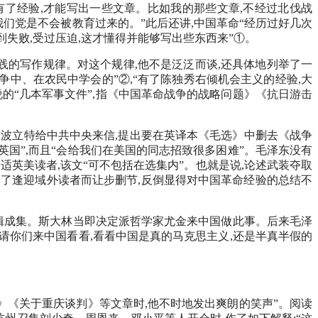
们有了经验,才能写出一些文章。比如我的那些文章,不经过北伐战
我们党是不会被教育过来的。”此后还讲,中国革命“经历过好几次
到失败,受过压迫,这才懂得并能够写出些东西来”①。
践的写作规律。对这个规律,他不是泛泛而谈,还具体地列举了一
争中、在农民中学会的”②,“有了陈独秀右倾机会主义的经验,大
说的“几本军事文件”,指《中国革命战争的战略问题》《抗日游击
书记波立特给中共中央来信,提出要在英译本《毛选》中删去《战争
英国”,而且“会给我们在美国的同志招致很多困难”。毛泽东没有
合适英美读者,该文“可不包括在选集内”。也就是说,论述武装夺取
为了逢迎域外读者而让步删节,反倒显得对中国革命经验的总结不
否编辑成集。斯大林当即决定派哲学家尤金来中国做此事。后来毛泽
是请你们来中国看看,看看中国是真的马克思主义,还是半真半假的
针》《关于重庆谈判》等文章时,他不时地发出爽朗的笑声”。阅读