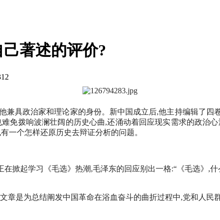
己著述的评价?
312
他兼具政治家和理论家的身份。新中国成立后,他主持编辑了四卷《
难免拨响波澜壮阔的历史心曲,还涌动着回应现实需求的政治心潮
,也有一个怎样还原历史去辩证分析的问题。
全国正在掀起学习《毛选》热潮,毛泽东的回应别出一格:“《毛选》
的,写文章是为总结阐发中国革命在浴血奋斗的曲折过程中,党和人