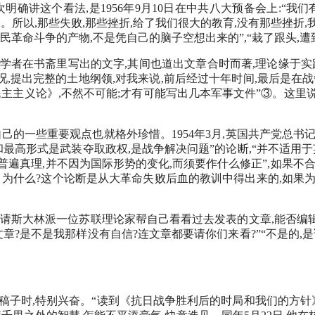
明确讲这个看法,是1956年9月10日在中共八大预备会上:“我
。所以,那些失败,那些挫折,给了我们很大的教育,没有那些挫折,
民革命斗争的产物,不是凭自己的脑子空想出来的”,“栽了跟头,遭
学者在书斋里写出的文字,其间也道出文章合时而著,理论缘于实
况,提出完整的土地纲领,对我来说,前后经过十年时间,最后是在战
主主义论》,不然不可能;才有可能写出几本军事文件”③。这里
己的一些重要观点也就格外珍惜。1954年3月,英国共产党总
最高形式是武装夺取政权,是战争解决问题”的论断,“并不适用于
普遍真理,并不因为国际形势的变化,而须要作什么修正”,如果不
。为什么?这个论断是从大革命失败后血的教训中得出来的,如果
联时,他请斯大林派一位苏联理论家帮自己看看过去发表的文章,能
章?是不是我那样没有自信?连文章都要请你们来看?”“不是的,
卷稿子时,特别兴奋。“读到《抗日战争胜利后的时局和我们的方