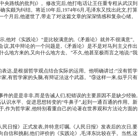
间中央路线的批判)》。修改完后,他打电话让王任重专程从武汉到
颇为纠结。将近10年后,1974年6月,毛泽东又找出此文,打算
。一个月后,他逝世了,带走了对这篇文章的深深情感和复杂心绪。
示,他对《实践论》“是比较满意的,《矛盾论》就并不很满意”。
术会议,其中辩论的一个问题是,《矛盾论》是不是对马列主义作出
么地方来的,又向什么地方去。”不久,他甚至极而言之地说:“我
表达,是根据哲学观点结合实际的运用。他明确讲过:“没有哲学
家,有哲学家的头脑,有辩证法这个武器。”⑨这样一来,似乎只有
件的是是非非,而是告诫人们,犯错误的主要原因不是缺少经验,
高认识水平、促进思想转变的“牛鼻子”,起到一通百通的作用。新
在于,作为哲学家,他特别看重自己的论著在世界观和方法论方面的
民日报》正式发表,并特意叮嘱,《人民日报》发表后的次日,要
向自信和挑剔,他们评价的《实践论》,毛泽东比较在乎。当然,这