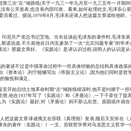
为《驳第三次“左”倾路线(关于一九三一年九月至一九三五年一月期
有公开发表,也没有内部印发。看来,如何处理此文,毛泽东心里确实
员看过。据说,1976年8月,毛泽东还请人把这篇文章读给他听
长征、印尼共产党总书记艾地。当长征谈起毛泽东的著作时,毛泽东表
诺时,斯诺说道,不久前他在日内瓦参加了一次“北京问题专家”的学
践论》那篇文章好。《实践论》是讲认识过程,说明人的认识是从什
域的著述不过是中国革命过程中一些具体经验的总结和具体政策的
《资本论》,列宁能够写出《帝国主义论》,因为他们同时是哲学
上的愉悦和满足。
安开始总结土地革命时期“左”倾路线错误时,他不是纠缠于一些事
,他在1937年写了《实践论》和《矛盾论》,一下子牵住了提
并认为《实践论》最好,对《矛盾论》则不那么欣赏。原因或许就
人把这篇文章译成俄文在苏联《真理报》发表,随后又安排在《人
论毛泽东的著作〈实践论〉》一文。苏联哲学界对马克思主义哲学一