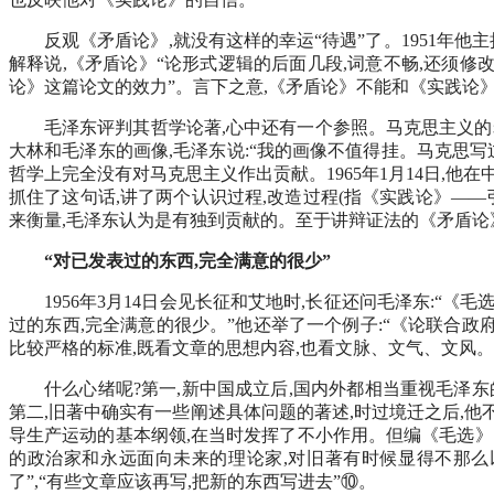
反观《矛盾论》,就没有这样的幸运“待遇”了。1951年他
解释说,《矛盾论》“论形式逻辑的后面几段,词意不畅,还须
论》这篇论文的效力”。言下之意,《矛盾论》不能和《实践论
毛泽东评判其哲学论著,心中还有一个参照。马克思主义的老
大林和毛泽东的画像,毛泽东说:“我的画像不值得挂。马克思写
哲学上完全没有对马克思主义作出贡献。1965年1月14日,
抓住了这句话,讲了两个认识过程,改造过程(指《实践论》—
来衡量,毛泽东认为是有独到贡献的。至于讲辩证法的《矛盾论
“对已发表过的东西,完全满意的很少”
1956年3月14日会见长征和艾地时,长征还问毛泽东:“
过的东西,完全满意的很少。”他还举了一个例子:“《论联合政
比较严格的标准,既看文章的思想内容,也看文脉、文气、文风。
什么心绪呢?第一,新中国成立后,国内外都相当重视毛泽东
第二,旧著中确实有一些阐述具体问题的著述,时过境迁之后,他
导生产运动的基本纲领,在当时发挥了不小作用。但编《毛选》
的政治家和永远面向未来的理论家,对旧著有时候显得不那么以
了”,“有些文章应该再写,把新的东西写进去”⑩。