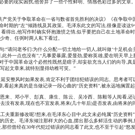
的现实困扰,他舍弃了一些个性鲜明、情感色彩过多的文章。写于194
共产党关于争取革命在一省与数省首先胜利的决议》《在争取中
命时期的“左”倾路线及其政策。毛泽东此文的写法,很像是读这9
。看得出,他写作时确实怀抱激愤之情,似乎要把自己在土地革命
刘少奇、任弼时两人私下看过。
“请问老爷们:为什么分配一切土地给一切人,就叫做‘十足机会主
,此外一点也没有”,“凡事爱暴露,爱显劲,爱称英雄,爱在明天早上
于中国革命这个必然性既然是瞎子,却妄欲充当人们的向导,真是所
写起文章来,就特别显得幼稚可笑。”
在延安整风时如果发表,肯定不利于团结犯错误的同志。思考者可以
章,看起来真的是当做记录一段心曲的“历史资料”,被永远地搁置
恩来、邓小平、彭真、康生、陈云、吴冷西、陈毅等人阅看,还说:“
文过去没有发表,现在也不宜发表,将来(几十年后)是否发表,由将来
工夫重新修改呢?想来,在毛泽东心目中,此文未必纯属“历史资料
败的历史。毛泽东倾注那样大的心血,摆出那么多鲜活生动的事例,
,那些曾经在30年代犯过错误的同志看了此文,也不至于引起“怒