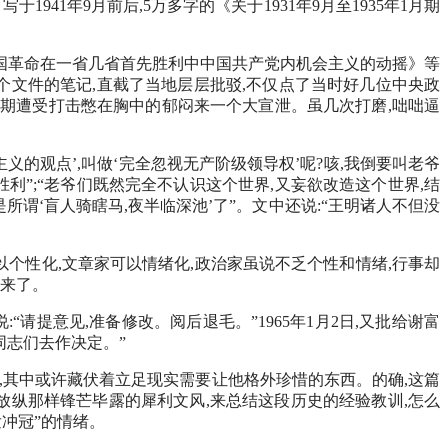
1年9月前后,5万多字的《关于1931年9月至1935年1月期
国革命在一省几省首先胜利中中国共产党内机会主义的动摇》等
个文件的笔记,直截了当地层层批驳,不仅点了当时好几位中央政
时期遭受打击憋在胸中的郁闷来一个大宣泄。虽几次打磨,咄咄逼
义的观点’,叫做‘完全忽视无产阶级领导权’呢?咳,我倒要叫老爷
胜利”;“老爷们既然完全不认识这个世界,又妄欲改造这个世界,结
谓‘盲人骑瞎马,夜半临深池’了”。文中还说:“王明诸人不但没
个性化,文章家可以情绪化,政治家虽说不乏个性和情绪,行事却
起来了。
请提意见,准备修改。阅后退毛。”1965年1月2日,又批给谢富
的同志们去作决定。”
”,其中或许藏伏着立足现实需要让他格外珍惜的东西。的确,这篇
放纵那样锋芒毕露的犀利文风,来总结这段历史的经验教训,怎么
发冲冠”的情绪。