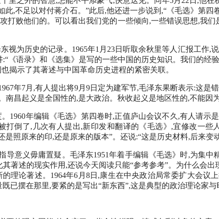
千里之外的智慧,怎能不平添豪气,快意迭见。同年5月22日,他在
如此,不足以对付蒋介石。”此后,他还进一步说到,“《毛选》第
攻打败他们的。可以看出我们党的一些倾向,一些错误思想,我们
视为历史的记录。1965年1月23日听取余秋里等人汇报工作,
宾讲:“《语录》和《选集》是写的一些中国的历史知识。我们的经验
”,倒也揭示了其著述与中国革命历史进程的紧密关联。
67年7月,有人提出将9月9日定为建军节,毛泽东果断表示:这是错
变。南昌起义是全国性的,是大政治。秋收起义是地区性的,不能因
。1960年编辑《毛选》第四卷时,正值庐山会议不久,有人请示是
人被打倒了,几次有人提出,新印发和翻译的《毛选》,宜修改一些
,“还是照原来的印,还是原来的版本”。还说:“这是历史材料,后来变
指导意义毋庸置疑。毛泽东1951年着手编辑《毛选》时,为集中
淡化其著述的现实作用,还说今天阅读只能“参考参考”。为什么会
的理论著述。1964年6月8日,康生在中央政治局常委扩大会议上
量既已摆在那里,要紧的是写出“新东西”,这是典型的政治理论家