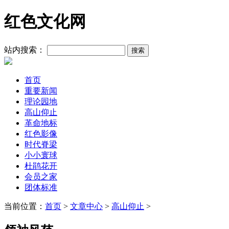
红色文化网
站内搜索：
首页
重要新闻
理论园地
高山仰止
革命地标
红色影像
时代脊梁
小小寰球
杜鹃花开
会员之家
团体标准
当前位置：
首页
>
文章中心
>
高山仰止
>