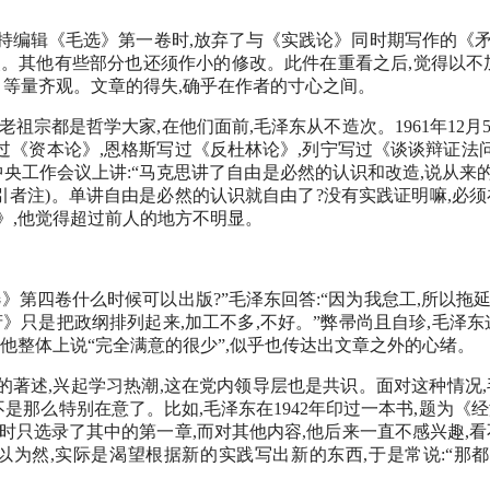
主持编辑《毛选》第一卷时,放弃了与《实践论》同时期写作的《矛
修改。其他有些部分也还须作小的修改。此件在重看之后,觉得以不
》等量齐观。文章的得失,确乎在作者的寸心之间。
祖宗都是哲学大家,在他们面前,毛泽东从不造次。1961年12
过《资本论》,恩格斯写过《反杜林论》,列宁写过《谈谈辩证法
他在中央工作会议上讲:“马克思讲了自由是必然的认识和改造,说从
—引者注)。单讲自由是必然的认识就自由了?没有实践证明嘛,必
》,他觉得超过前人的地方不明显。
《毛选》第四卷什么时候可以出版?”毛泽东回答:“因为我怠工,所
府》只是把政纲排列起来,加工不多,不好。”弊帚尚且自珍,毛泽
他整体上说“完全满意的很少”,似乎也传达出文章之外的心绪。
的著述,兴起学习热潮,这在党内领导层也是共识。面对这种情况,
不是那么特别在意了。比如,毛泽东在1942年印过一本书,题为《
时只选录了其中的第一章,而对其他内容,他后来一直不感兴趣,看
为然,实际是渴望根据新的实践写出新的东西,于是常说:“那