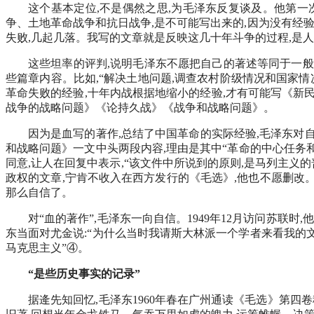
这个基本定位,不是偶然之思,为毛泽东反复谈及。他第一次
争、土地革命战争和抗日战争,是不可能写出来的,因为没有经验
失败,几起几落。我写的文章就是反映这几十年斗争的过程,是人
这些坦率的评判,说明毛泽东不愿把自己的著述等同于一般
些篇章内容。比如,“解决土地问题,调查农村阶级情况和国家情
革命失败的经验,十年内战根据地缩小的经验,才有可能写《新民
战争的战略问题》《论持久战》《战争和战略问题》。
因为是血写的著作,总结了中国革命的实际经验,毛泽东对自
和战略问题》一文中头两段内容,理由是其中“革命的中心任务和
同意,让人在回复中表示,“该文件中所说到的原则,是马列主义的
政权的文章,宁肯不收入在西方发行的《毛选》,他也不愿删改
那么自信了。
对“血的著作”,毛泽东一向自信。1949年12月访问苏
东当面对尤金说:“为什么当时我请斯大林派一个学者来看我的文
马克思主义”④。
“是些历史事实的记录”
据逄先知回忆,毛泽东1960年春在广州通读《毛选》第四