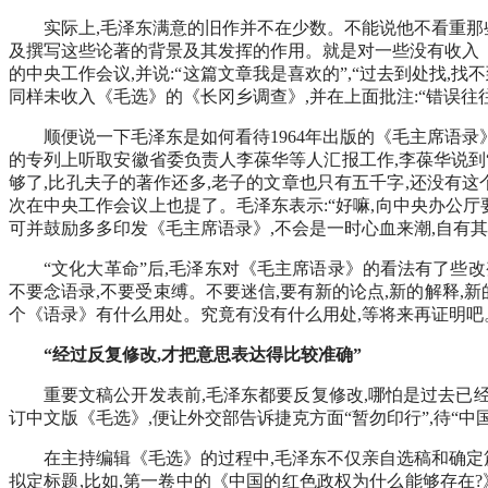
实际上,毛泽东满意的旧作并不在少数。不能说他不看重那
及撰写这些论著的背景及其发挥的作用。就是对一些没有收入《毛
的中央工作会议,并说:“这篇文章我是喜欢的”,“过去到处找,找
同样未收入《毛选》的《长冈乡调查》,并在上面批注:“错误往
顺便说一下毛泽东是如何看待1964年出版的《毛主席语录》
的专列上听取安徽省委负责人李葆华等人汇报工作,李葆华说到“
够了,比孔夫子的著作还多,老子的文章也只有五千字,还没有这
次在中央工作会议上也提了。毛泽东表示:“好嘛,向中央办公厅
可并鼓励多多印发《毛主席语录》,不会是一时心血来潮,自有
“文化大革命”后,毛泽东对《毛主席语录》的看法有了些改变
不要念语录,不要受束缚。不要迷信,要有新的论点,新的解释,新
个《语录》有什么用处。究竟有没有什么用处,等将来再证明吧
“经过反复修改,才把意思表达得比较准确”
重要文稿公开发表前,毛泽东都要反复修改,哪怕是过去已经
订中文版《毛选》,便让外交部告诉捷克方面“暂勿印行”,待“中
在主持编辑《毛选》的过程中,毛泽东不仅亲自选稿和确定
拟定标题,比如,第一卷中的《中国的红色政权为什么能够存在?