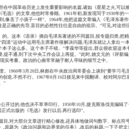
些在中国革命历史上发生重要影响的名篇,诸如《星星之火,可以
选》的文章,他也时常眷顾。1961年初,新发现写于1930年的
不到,像丢了小孩子一样”。1964年,他把这篇文章编入《毛泽东著
往是正确的先导,盲目的必然性往往是自由的祖宗。”可见,对这些
的。这本《语录》摘自毛泽东著述的不同篇目,按专题归类,把精华观
四清”运动中运用毛主席著作很解决问题,毛泽东就让人拿出一本
个本子这么多。这个本子不错。”李葆华等提出,群众很欢迎这本
要,提不通,到下次中央工作会议上再提。”此时,姚文元的《评新
其现实考量。政治的心曲常常融于耐人寻味的细节之中。
。1966年3月20日,林彪在中央政治局常委会上谈到“要学习毛主
的创造,不然不行。1967年8月16日接见来中国翻译、校对阿尔
。”
公开过的,他也决不草率印行。1950年10月,捷克斯洛伐克编辑
国正式出版的《毛选》发行以后,再行选印”。
篇目,对大部分文章进行精心修改,还具体地做词句数字、标点符
》,原题为《政治问题和边界党的任务》,改后的标题,一下子把