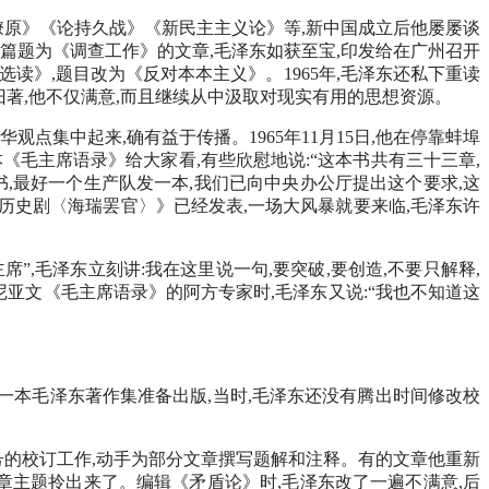
燎原》《论持久战》《新民主主义论》等,新中国成立后他屡屡谈
一篇题为《调查工作》的文章,毛泽东如获至宝,印发给在广州召开
作选读》,题目改为《反对本本主义》。1965年,毛泽东还私下重读
旧著,他不仅满意,而且继续从中汲取对现实有用的思想资源。
点集中起来,确有益于传播。1965年11月15日,他在停靠蚌埠
《毛主席语录》给大家看,有些欣慰地说:“这本书共有三十三章,
书,最好一个生产队发一本,我们已向中央办公厅提出这个要求,这
编历史剧〈海瑞罢官〉》已经发表,一场大风暴就要来临,毛泽东许
席”,毛泽东立刻讲:我在这里说一句,要突破,要创造,不要只解释,
巴尼亚文《毛主席语录》的阿方专家时,毛泽东又说:“我也不知道这
了一本毛泽东著作集准备出版,当时,毛泽东还没有腾出时间修改校
号的校订工作,动手为部分文章撰写题解和注释。有的文章他重新
文章主题拎出来了。编辑《矛盾论》时,毛泽东改了一遍不满意,后