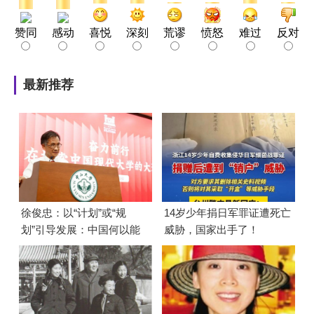
赞同
感动
喜悦
深刻
荒谬
愤怒
难过
反对
最新推荐
徐俊忠：以“计划”或“规
14岁少年捐日军罪证遭死亡
划”引导发展：中国何以能
威胁，国家出手了！
够成功