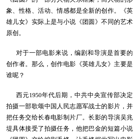
象、性格、活动、情感都是全新的创作。《英
雄儿女》实际上是与小说《团圆》不同的艺术
原创。
对于一部电影来说，编剧和导演是首要的
创作者。那么，创作电影《英雄儿女》主要是
谁呢？
西元
1950年代后期，中共中央宣传部决定
拍摄一部歌颂中国人民志愿军战士的影片，并
把任务交给长春电影制片厂。长影的导演吴兆
堤具体接受了拍摄任务，他把巴金的短篇小说