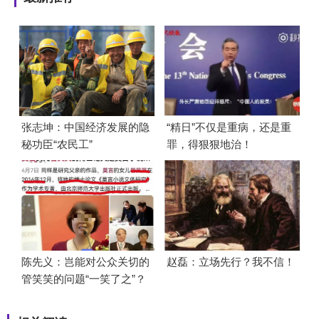
张志坤：中国经济发展的隐
“精日”不仅是重病，还是重
秘功臣“农民工”
罪，得狠狠地治！
陈先义：岂能对公众关切的
赵磊：立场先行？我不信！
管笑笑的问题“一笑了之”？