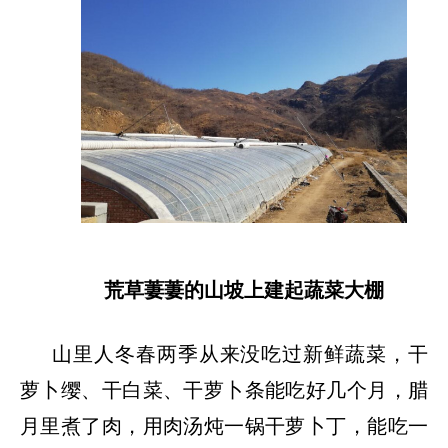
荒草萋萋的山坡上建起蔬菜大棚
山里人冬春两季从来没吃过新鲜蔬菜，干
萝卜缨、干白菜、干萝卜条能吃好几个月，腊
月里煮了肉，用肉汤炖一锅干萝卜丁，能吃一