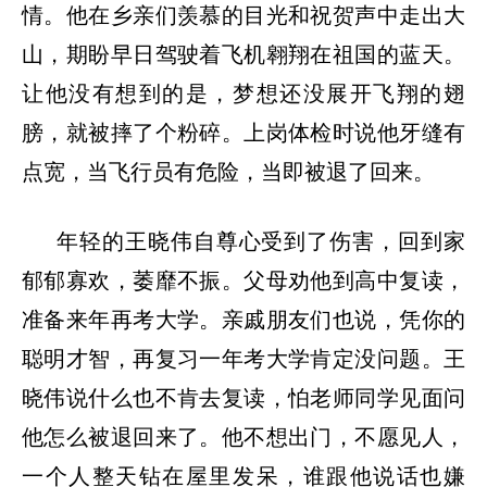
情。他在乡亲们羡慕的目光和祝贺声中走出大
山，期盼早日驾驶着飞机翱翔在祖国的蓝天。
让他没有想到的是，梦想还没展开飞翔的翅
膀，就被摔了个粉碎。上岗体检时说他牙缝有
点宽，当飞行员有危险，当即被退了回来。
年轻的王晓伟自尊心受到了伤害，回到家
郁郁寡欢，萎靡不振。父母劝他到高中复读，
准备来年再考大学。亲戚朋友们也说，凭你的
聪明才智，再复习一年考大学肯定没问题。王
晓伟说什么也不肯去复读，怕老师同学见面问
他怎么被退回来了。他不想出门，不愿见人，
一个人整天钻在屋里发呆，谁跟他说话也嫌