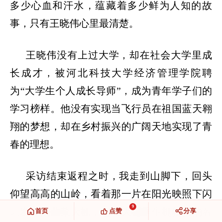
多少心血和汗水，蕴藏着多少鲜为人知的故
事，只有王晓伟心里最清楚。
王晓伟没有上过大学，却在社会大学里成
长成才，被河北科技大学经济管理学院聘
为
“大学生个人成长导师”，成为青年学子们的
学习榜样。他没有实现当飞行员在祖国蓝天翱
翔的梦想，却在乡村振兴的广阔天地实现了青
春的理想。
采访结束返程之时，我走到山脚下，回头
仰望高高的山岭，看着那一片在阳光映照下闪
9
闪发光的蔬菜大棚，想着大棚里生机勃勃的各
首页
点赞
分享