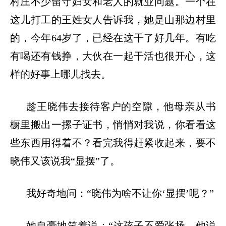
村庄不少留守妇女和老人的就业问题。一个在
这儿打工的王姓女人告诉我，她是山那边村里
的，今年64岁了，已经在这干了好几年。有吃
有喝还有钱挣，大伙在一起干活也很开心，这
样的好事上哪儿找去。
趁王晓伟去接待客户的空隙，他母亲从书
橱里搬出一摞子证书，悄悄对我说，你看看这
些东西用得着不？看完我得赶紧收起来，要不
晓伟又该说我
“显摆”了。
我好奇地问：
“晓伟为啥不让你‘显摆’呢？”
她自豪地笑着说：
“这孩子不爱张扬。他说