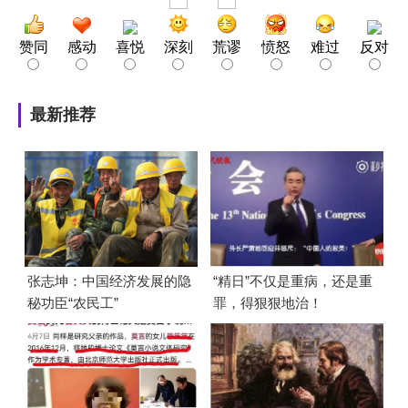
赞同
感动
喜悦
深刻
荒谬
愤怒
难过
反对
最新推荐
张志坤：中国经济发展的隐
“精日”不仅是重病，还是重
秘功臣“农民工”
罪，得狠狠地治！