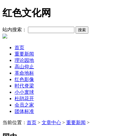
红色文化网
站内搜索：
首页
重要新闻
理论园地
高山仰止
革命地标
红色影像
时代脊梁
小小寰球
杜鹃花开
会员之家
团体标准
当前位置：
首页
>
文章中心
>
重要新闻
>