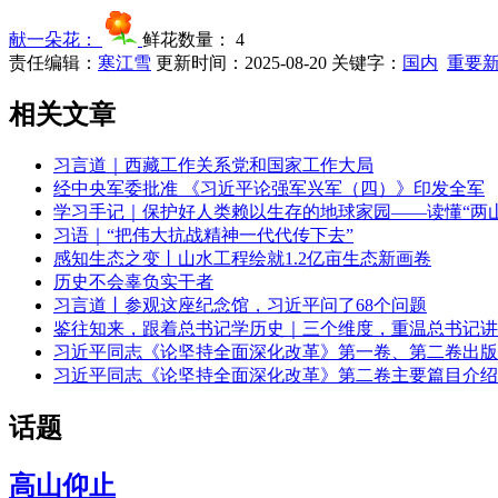
献一朵花：
鲜花数量：
4
责任编辑：
寒江雪
更新时间：2025-08-20
关键字：
国内
重要
相关文章
习言道｜西藏工作关系党和国家工作大局
经中央军委批准 《习近平论强军兴军（四）》印发全军
学习手记｜保护好人类赖以生存的地球家园——读懂“两
习语｜“把伟大抗战精神一代代传下去”
感知生态之变丨山水工程绘就1.2亿亩生态新画卷
历史不会辜负实干者
习言道丨参观这座纪念馆，习近平问了68个问题
鉴往知来，跟着总书记学历史｜三个维度，重温总书记讲
习近平同志《论坚持全面深化改革》第一卷、第二卷出版
习近平同志《论坚持全面深化改革》第二卷主要篇目介绍
话题
高山仰止