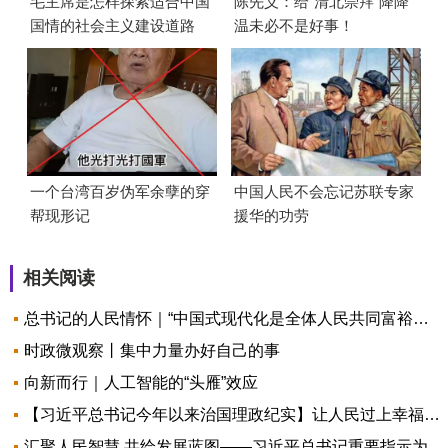
毛主席是怎样探索适合中国
陈先义：给“清北崇拜”降降
国情的社会主义建设道路
温未必不是好事！
的？
一个台湾百岁伪军余孽的穿
中国人民不会忘记苏联专家
帮现形记
援华的功劳
相关阅读
总书记的人民情怀｜“中国式现代化是全体人民共同富裕的现代化”
时政微观察丨集中力量办好自己的事
向新而行｜人工智能的“头雁”效应
【习近平总书记今年以来治国理政纪实】让人民过上幸福生活是头等大事
汇聚人民智慧 共绘发展蓝图——习近平总书记重要指示为做好“十五五”规划编制工作指明方向