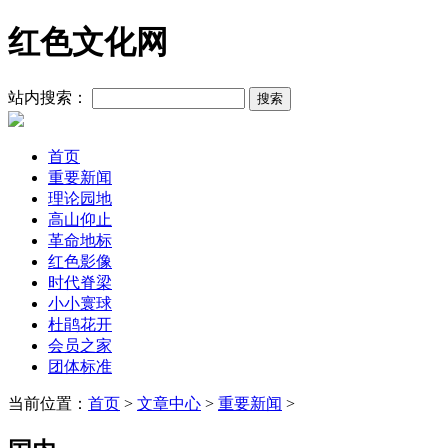
红色文化网
站内搜索：
首页
重要新闻
理论园地
高山仰止
革命地标
红色影像
时代脊梁
小小寰球
杜鹃花开
会员之家
团体标准
当前位置：
首页
>
文章中心
>
重要新闻
>