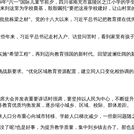
024年“六一”国际儿童节前夕，四川省南充市嘉陵区之江小学的
平来到这里为学校奠基，殷殷嘱托“要把这座学校建好，让山村里
一批批栋梁之材”。党的十八大以来，习近平总书记把教育摆在优
……这些年来，习近平总书记走村入户、访贫问苦时，看到家里有孩
施“希望工程”，再到迈向教育强国的新时代。回望波澜壮阔的
挑战新要求。“优化区域教育资源配置，建立同人口变化相协调的
记出席大会并发表重要讲话时强调，要坚持以人民为中心，不断提
务教育优质均衡发展，逐步缩小城乡、区域、校际、群体差距。
来人口分布重心向城市转移、学龄人口梯次减少，一些新问题随
没了呢?也是好事，为提升教学质量，集中到乡镇去办了。那也