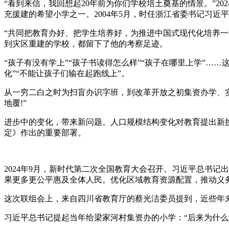
“看到来信，我回想起20年前为你们学校培土奠基的情景。”2
充援建的希望小学之一。2004年5月，时任浙江省委书记习近
“共同把教育办好、把学生培养好，为推进中国式现代化培养
到灾区重建的学校，都留下了他的考察足迹。
“孩子有没有学上”“孩子书读得怎么样”“孩子在哪里上学”
化”“不能让孩子们输在起跑线上”。
从一穷二白之时为扫盲办识字班，到改革开放之初集资办学、实
地覆!”
进步中的变化，带来新问题。人口规模结构变化对教育提出新
定》作出的重要部署。
2024年9月，新时代第二次全国教育大会召开。习近平总书
果更多更公平惠及全体人民。优化区域教育资源配置，推动义
这次联组会上，来自四川省教育厅的蔡光洁委员提到，近些年
习近平总书记提起当年给梁家河村集资办的小学：“后来为什么