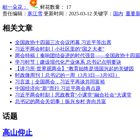
献一朵花：
鲜花数量：
17
责任编辑：
寒江雪
更新时间：2025-03-12
关键字：
国内
重要
相关文章
全国政协十四届三次会议闭幕 习近平等出席
习近平两会时刻丨小社区里的“国之大者”
两会特稿丨奏响团结奋进的时代强音——全国政协十四届
学习时节｜建设现代化产业体系 总书记点明要诀
【讲习所·世界观两会】“教育始终是强国兴起的关键因
时政微周刊丨总书记的一周（3月3日—3月9日）
习言道｜全国两会，习近平再谈共同富裕
中国经济向“新”而行 习近平两会再点题
习近平两会时刻丨思政教育“小课堂”融合社会“大课堂
总书记的两会关切事｜振兴乡村 奔向共富
话题
高山仰止