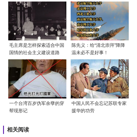
毛主席是怎样探索适合中国
陈先义：给“清北崇拜”降降
国情的社会主义建设道路
温未必不是好事！
的？
一个台湾百岁伪军余孽的穿
中国人民不会忘记苏联专家
帮现形记
援华的功劳
相关阅读