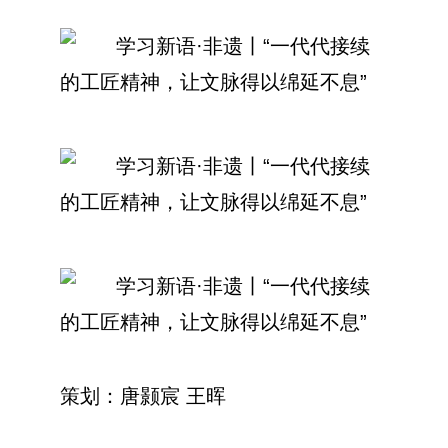
策划：唐颢宸 王晖