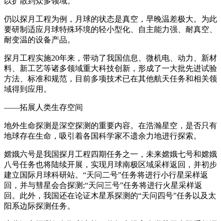
以扩散到众多领域。
仍以探月工程为例，月球的状态是真空，早晚温差极大。为此
要研制适应月球特殊环境的轻小型化、自主能力强、耐真空、
耐变温的设备产品。
探月工程实施20年来，带动了我国信息、微机电、动力、新材
料、新工艺等诸多领域重大科技创新，形成了一大批先进试验
方法、标准和规范，目前多项技术已在其他航天任务和相关领
域得到应用。
——拓展人类生存空间
地外生命探测是深空探测的重要内容。在浩瀚星空，是否只有
地球存在生命，吸引着各国科学家不遗余力地进行探索。
嫦娥六号是我国探月工程四期任务之一，未来嫦娥七号和嫦娥
八号任务也将陆续开展，实现月球南极区域采样返回，并初步
建立国际月球科研站。“天问二号”任务将进行小行星采样返
回，并与彗星会合探测;“天问三号”任务将进行火星采样返
回。此外，我国还在论证木星系探测的“天问四号”任务以及太
阳系边际探测任务。