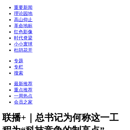
重要新闻
理论园地
高山仰止
革命地标
红色影像
时代脊梁
小小寰球
杜鹃花开
专题
专栏
搜索
最新推荐
重点推荐
一周热点
会员之家
联播+｜总书记为何称这一工