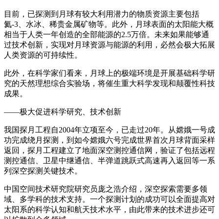
目前，已探测到月球有较大利用潜力的物质资源主要包括
氦-3、水冰、稀贵金属矿物等。此外，月球表面的太阳能大概
相当于人类一年创造的全部能源的2.5万倍。未来如果能够通
过技术创新，实现对月球资源与能源的利用，必然会极大拓展
人类资源的可持续性。
此外，在科学家们看来，月球上的极端环境是开展基础科学研
究的天然理想综合实验场，将催生重大科学发现和颠覆性科技
成果。
——极大促进科学研究、技术创新
我国探月工程自2004年立项至今，已走过20年。从嫦娥一号成
功完成绕月探测，到如今嫦娥六号完成世界首次月球背面采样
返回，探月工程建立了地面深空测控通信网，验证了包括远程
测控通信、卫星中继通信、半弹道跳跃式高速再入返回等一系
列深空探测关键技术。
中国空间技术研究院研究员庞之浩介绍，深空探索需要多领
域、多学科的技术支持。一个探测计划的成功可以全面提高对
太阳系的科学认知和航天技术水平，由此带来的技术进步还可