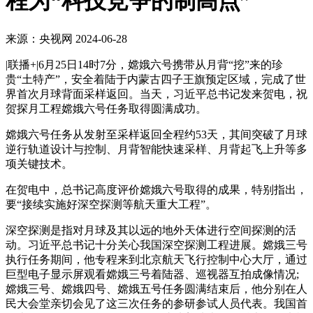
程为“科技竞争的制高点”
来源：央视网
2024-06-28
|联播+|6月25日14时7分，嫦娥六号携带从月背“挖”来的珍
贵“土特产”，安全着陆于内蒙古四子王旗预定区域，完成了世
界首次月球背面采样返回。当天，习近平总书记发来贺电，祝
贺探月工程嫦娥六号任务取得圆满成功。
嫦娥六号任务从发射至采样返回全程约53天，其间突破了月球
逆行轨道设计与控制、月背智能快速采样、月背起飞上升等多
项关键技术。
在贺电中，总书记高度评价嫦娥六号取得的成果，特别指出，
要“接续实施好深空探测等航天重大工程”。
深空探测是指对月球及其以远的地外天体进行空间探测的活
动。习近平总书记十分关心我国深空探测工程进展。嫦娥三号
执行任务期间，他专程来到北京航天飞行控制中心大厅，通过
巨型电子显示屏观看嫦娥三号着陆器、巡视器互拍成像情况;
嫦娥三号、嫦娥四号、嫦娥五号任务圆满结束后，他分别在人
民大会堂亲切会见了这三次任务的参研参试人员代表。我国首