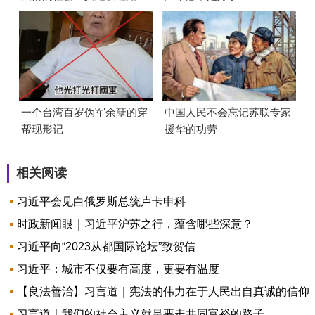
的？
一个台湾百岁伪军余孽的穿
中国人民不会忘记苏联专家
帮现形记
援华的功劳
相关阅读
习近平会见白俄罗斯总统卢卡申科
时政新闻眼｜习近平沪苏之行，蕴含哪些深意？
习近平向“2023从都国际论坛”致贺信
习近平：城市不仅要有高度，更要有温度
【良法善治】习言道｜宪法的伟力在于人民出自真诚的信仰
习言道｜我们的社会主义就是要走共同富裕的路子