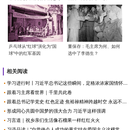
乒乓球从“红球”演化为“国
董保存：毛主席为何、如何
球”中的红军基因
选中了李德生？
相关阅读
学习进行时丨习近平总书记这些瞬间，定格浓浓家国情怀·自立自强
跟着习主席看世界｜千里共此卷
跟着总书记学党史·红色足迹 焦裕禄精神跨越时空 永远不会过时
形成同心共圆中国梦的强大合力 习近平这样强调
习言道｜祝乡亲们生活像石榴果一样红红火火
习语品读｜“自觉使个人成功的果实结在爱国主义这棵常青树上”