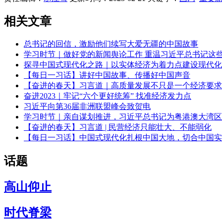
相关文章
总书记的回信，激励他们续写大爱无疆的中国故事
学习时节｜做好党的新闻舆论工作 重温习近平总书记这
探寻中国式现代化之路｜以实体经济为着力点建设现代化
【每日一习话】讲好中国故事、传播好中国声音
【奋进的春天】习言道｜高质量发展不只是一个经济要求
奋进2023｜牢记“六个更好统筹” 找准经济发力点
习近平向第36届非洲联盟峰会致贺电
学习时节｜亲自谋划推进，习近平总书记为粤港澳大湾区
【奋进的春天】习言道 | 民营经济只能壮大、不能弱化
【每日一习话】中国式现代化扎根中国大地，切合中国实
话题
高山仰止
时代脊梁