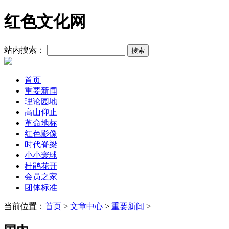
红色文化网
站内搜索：
首页
重要新闻
理论园地
高山仰止
革命地标
红色影像
时代脊梁
小小寰球
杜鹃花开
会员之家
团体标准
当前位置：
首页
>
文章中心
>
重要新闻
>