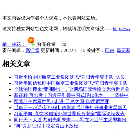
本文内容仅为作者个人观点，不代表网站立场。
请支持独立网站红色文化网，转载请注明文章链接-----
https://
献一朵花：
鲜花数量：
20
责任编辑：
寒江雪
更新时间：2022-11-15
关键字：
国内
重要
相关文章
习近平给中国航空工业集团沈飞“罗阳青年突击队”队员
习近平回信勉励中国航空工业集团沈飞“罗阳青年突击队
全球治理迎来“亚洲时刻”，这两场国际性峰会为何世界关
新征程 再出发｜习近平引领中国式现代化之——“坚持中
跟着习主席看世界 | 走进“千岛之国”印度尼西亚
【每日一习话·新征程】依靠顽强斗争打开事业发展新天
习近平向“杂交水稻援外与世界粮食安全”国际论坛发表
同行天下大道 共创光明未来——写在习近平主席即将出
“典”亮新征程丨咬定青山不放松