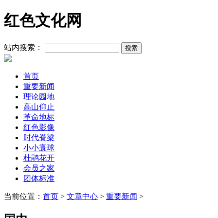
红色文化网
站内搜索：
首页
重要新闻
理论园地
高山仰止
革命地标
红色影像
时代脊梁
小小寰球
杜鹃花开
会员之家
团体标准
当前位置：
首页
>
文章中心
>
重要新闻
>