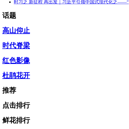
时习之 新征程 再出发｜习近平引领中国式现代化之——“
话题
高山仰止
时代脊梁
红色影像
杜鹃花开
推荐
点击排行
鲜花排行