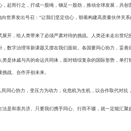
心，起而行之，拧成一股绳，铆足一股劲，推动全球发展，共创
地向世界发出号召：“让我们坚定信心，朝着构建高质量伙伴关系
展开，给人类带来了必须严肃对待的挑战。人类还未走出世纪疫
补，数字治理等新课题又摆在我们面前。各国要同心协力，妥善
人类是休戚与共的命运共同体，面对错综复杂的国际形势，单打
接挑战、合作开创未来。
民同心协力，变压力为动力，化危机为生机，以合作取代对抗
法是和衷共济。只要我们携手同心、行而不辍，就一定能汇聚起