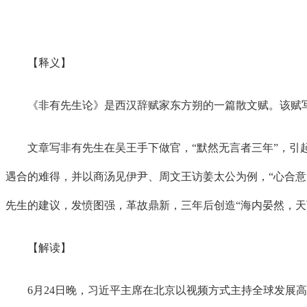
【释义】
《非有先生论》是西汉辞赋家东方朔的一篇散文赋。该赋写
文章写非有先生在吴王手下做官，“默然无言者三年”，引起
遇合的难得，并以商汤见伊尹、周文王访姜太公为例，“心合
先生的建议，发愤图强，革故鼎新，三年后创造“海内晏然，天
【解读】
6月24日晚，习近平主席在北京以视频方式主持全球发展高