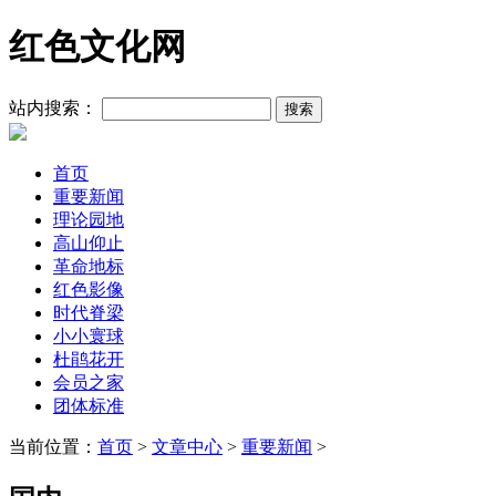
红色文化网
站内搜索：
首页
重要新闻
理论园地
高山仰止
革命地标
红色影像
时代脊梁
小小寰球
杜鹃花开
会员之家
团体标准
当前位置：
首页
>
文章中心
>
重要新闻
>