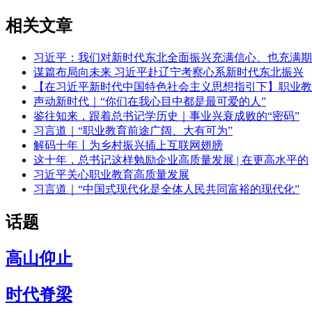
相关文章
习近平：我们对新时代东北全面振兴充满信心、也充满期
谋篇布局向未来 习近平赴辽宁考察心系新时代东北振兴
【在习近平新时代中国特色社会主义思想指引下】职业教
声动新时代｜“你们在我心目中都是最可爱的人”
鉴往知来，跟着总书记学历史｜事业兴衰成败的“密码”
习言道｜“职业教育前途广阔、大有可为”
解码十年丨为乡村振兴插上互联网翅膀
这十年，总书记这样勉励企业高质量发展 | 在更高水平的
习近平关心职业教育高质量发展
习言道｜“中国式现代化是全体人民共同富裕的现代化”
话题
高山仰止
时代脊梁