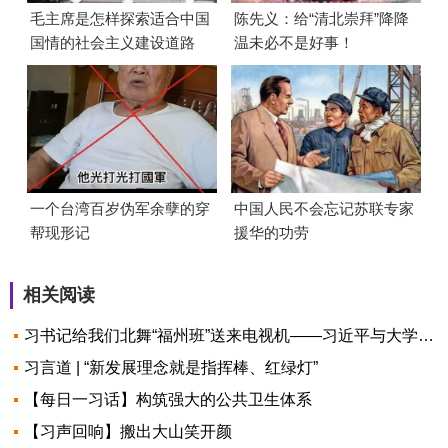
毛主席是怎样探索适合中国
陈先义：给“清北崇拜”降降
国情的社会主义建设道路
温未必不是好事！
的？
一个台湾百岁伪军余孽的穿
中国人民不会忘记苏联专家
帮现形记
援华的功劳
相关阅读
习书记给我们北舞“福州班”送来电视机——习近平与大学生朋友们
习言道 | “新发展理念就是指挥棒、红绿灯”
【每日一习话】构筑强大的公共卫生体系
【习声回响】搬出大山笑开颜