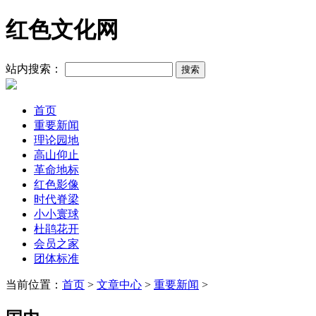
红色文化网
站内搜索：
首页
重要新闻
理论园地
高山仰止
革命地标
红色影像
时代脊梁
小小寰球
杜鹃花开
会员之家
团体标准
当前位置：
首页
>
文章中心
>
重要新闻
>