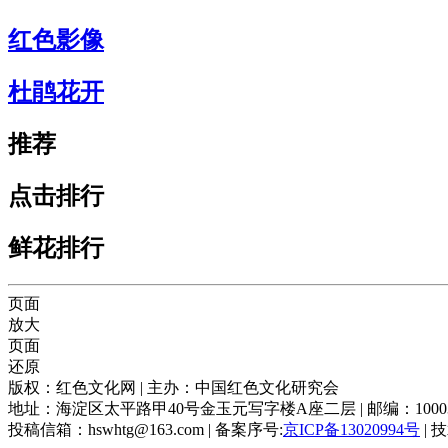
红色影像
杜鹃花开
推荐
点击排行
鲜花排行
页面
放大
页面
还原
版权：红色文化网 | 主办：中国红色文化研究会
地址：海淀区太平路甲40号金玉元写字楼A座二层 | 邮编：100039 |
投稿信箱：hswhtg@163.com | 备案序号:
京ICP备13020994号
| 