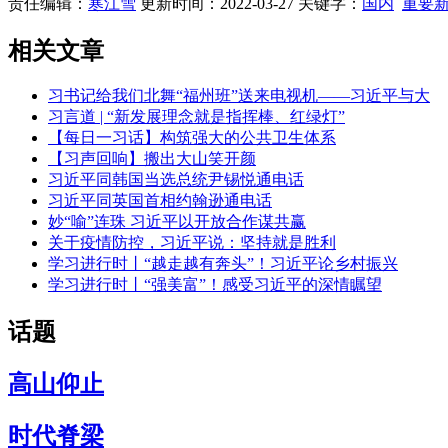
责任编辑：
寒江雪
更新时间：2022-03-27
关键字：
国内
重要
相关文章
习书记给我们北舞“福州班”送来电视机——习近平与大
习言道 | “新发展理念就是指挥棒、红绿灯”
【每日一习话】构筑强大的公共卫生体系
【习声回响】搬出大山笑开颜
习近平同韩国当选总统尹锡悦通电话
习近平同英国首相约翰逊通电话
妙“喻”连珠 习近平以开放合作谋共赢
关于疫情防控，习近平说：坚持就是胜利
学习进行时丨“越走越有奔头”！习近平论乡村振兴
学习进行时丨“强美富”！感受习近平的深情瞩望
话题
高山仰止
时代脊梁